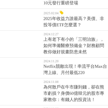
10元發行重磅登場
2025.02.04
2025年收益力誰最高？美債、非
投等債ETF怎麼選？
2024.12.27
上有老下有小的「三明治族」，
如何準備醫療預備金？財務顧問
教你做好規畫防患未然
2024.11.20
Netflix競敵出現！串流平台Max台
灣上線、月付最低220
2024.11.08
為何散戶在牛市賺到錢，卻在熊
市虧損？身價60億韓元的股市專
家教你：有錢人的投資法！