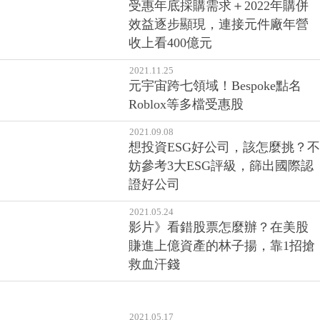
受惠年底採購需求＋2022年購併
效益逐步顯現，連接元件廠年營
收上看400億元
2021.11.25
元宇宙跨七領域！Bespoke點名
Roblox等多檔受惠股
2021.09.08
想投資ESG好公司，該怎麼挑？不
妨參考3大ESG評級，篩出國際認
證好公司
2021.05.24
影片》看錯股票怎麼辦？在美股
賺進上億資產的林子揚，靠1招搶
救血汗錢
2021.05.17