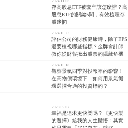
2024.11.06
存高股息ETF被套牢該怎麼辦？高
股息ETF的關鍵5問，有效梳理存
股迷惘
2024.10.25
評估公司的財務健康時，除了EPS
還要檢視哪些指標？金牌會計師
教你從財報揪出股票的隱藏危機
2024.10.18
觀察景氣四季對投報率的影響！
在高物價環境下，如何用景氣循
環選擇合適的投資標的？
2023.09.07
幸福是追求更快樂嗎？《更快樂
的選擇》給我的人生體悟：其實