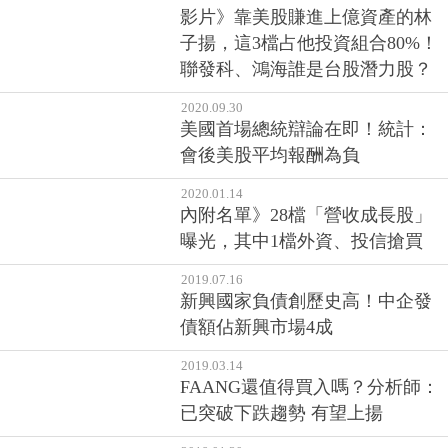
影片》靠美股賺進上億資產的林
子揚，這3檔占他投資組合80%！
聯發科、鴻海誰是台股潛力股？
2020.09.30
美國首場總統辯論在即！統計：
會後美股平均報酬為負
2020.01.14
內附名單》28檔「營收成長股」
曝光，其中1檔外資、投信搶買
2019.07.16
新興國家負債創歷史高！中企發
債額佔新興市場4成
2019.03.14
FAANG還值得買入嗎？分析師：
已突破下跌趨勢 有望上揚