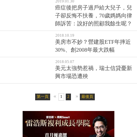
2019.01.30
癌症後把房子過戶給大兒子，兒
子卻反悔不扶養，70歲媽媽向律
師訴苦：說好的照顧我餘生呢？
2018.10.19
美房市不妙？營建股ETF年摔近
30%、創2008年最大跌幅
2018.05.07
美元太強勢惹禍，瑞士信貸憂新
興市場恐遭殃
«
»
第一頁
1
2
最後頁