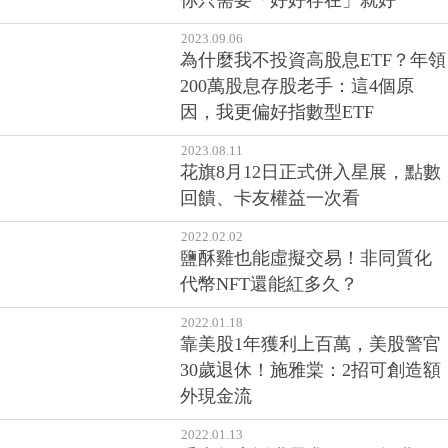
你只需要「好好存在」就好
2023.09.06
為什麼我不投資高股息ETF？年領
200萬股息存股老手：這4個原
因，我更偏好指數型ETF
2023.08.11
花旗8月12日正式併入星展，點數
回饋、卡友權益一次看
2022.02.02
鹽酥雞也能虛擬交易！非同質化
代幣NFT還能紅多久？
2022.01.18
靠美股1年獲利上百萬，美股警官
30歲退休！施雅棠：2招可創造額
外現金流
2022.01.13