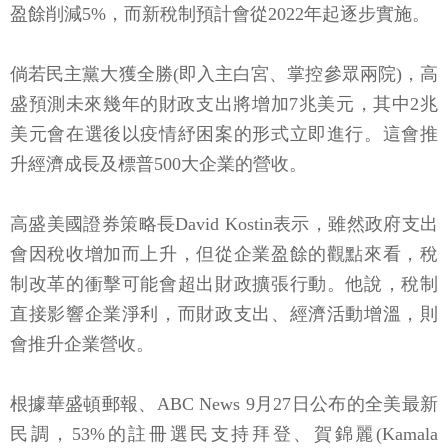
盈餘削減5%，而新稅制預計會從2022年起逐步實施。
倘若民主黨大獲全勝(即入主白宮、掌控參眾兩院)，高
盛預測未來幾年的財政支出將增加7兆美元，其中2兆
美元會在選後以疫情紓困案的形式立即進行。這會推
升經濟成長及標普500大企業的營收。
高盛美國證券策略長David Kostin表示，雖然政府支出
會因稅收增加而上升，但從企業盈餘的觀點來看，稅
制改革的衝擊可能會超出財政擴張行動。他說，稅制
直接影響企業淨利，而財政支出、經濟活動增溫，則
會推升企業營收。
根據華盛頓郵報、ABC News 9月27日公布的全美最新
民調，53%的註冊選民支持拜登、賀錦麗(Kamala