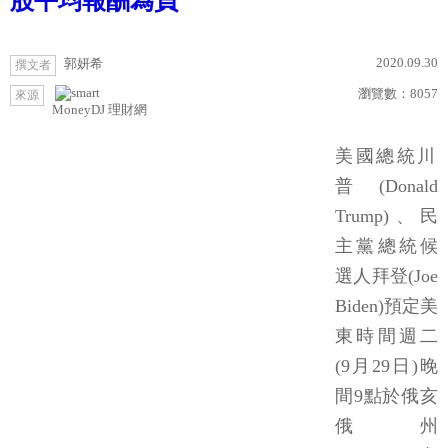
股平均報酬為負
2020.09.30
郭妍希
撰文者
瀏覽數：
8057
來源
MoneyDJ 理財網
美國總統川
普(Donald
Trump)、民
主黨總統候
選人拜登(Joe
Biden)預定美
東時間週二
(9月29日)晚
間9點於俄亥
俄州