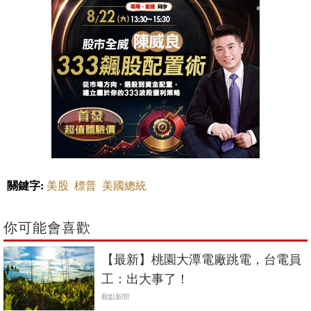
關鍵字:
美股
標普
美國總統
你可能會喜歡
【最新】桃園大潭電廠跳電，台電員
工：出大事了！
觀點新聞