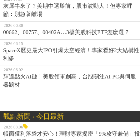
灰犀牛來了？美期中選舉前，股市波動大！但專家呼
籲：別急著離場
2026.06.30
00662、00757、00402A…3檔美股科技ETF怎麼選？
2026.06.15
SpaceX歷史最大IPO引爆太空經濟！專家看好2大結構性
利多
2026.06.02
輝達點火AI鏈！美股領軍創高，台股關注AI PC與伺服
器題材
觀點新聞 ‧ 今日最新
2026.08.06
帳面獲利落袋才安心！理財專家揭密「9%攻守兼備」投