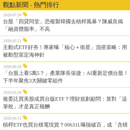
觀點新聞 ‧ 熱門排行
2026.07.28
台股「四貸同堂」恐複製韓國去槓桿風暴？陳威良揭
「融資體脂率」不高
2026.05.21
主動式ETF好夯！專家曝「核心＋衛星」混搭策略：用
被動型當定海神針
2026.06.26
「台股上看5萬5？」產業隊長張捷：AI重新定價台股！
下半年聚焦3大關鍵零組件
2026.05.29
複委託買美股或買台版ETF？理財規劃顧問：算對「這
筆稅」才是真正報酬
2026.06.11
槓桿ETF也買台積電現貨？00631L曝險破百，成「含積