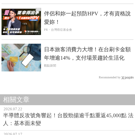
PR
伴侶和妳一起預防HPV，才有資格說
愛妳！
PR・台灣癌症基金會
日本旅客消費力大增！在台刷卡金額
年增逾14%，支付場景趨於生活化
觀點新聞
Recommended by
相關文章
2026.07.22
半導體反攻號角響起！台股勁揚逾千點重返45,000點 法
人：基本面未變
2026.07.17