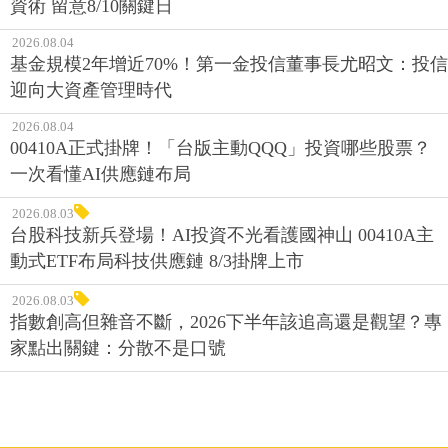
資術 留意8/10關鍵日
2026.08.04
基金規模2年增近70%！第一金投信董事長尤昭文：投信
迎向大資產管理時代
2026.08.04
00410A正式掛牌！「台版主動QQQ」投資哪些股票？
一次看懂AI供應鏈布局
2026.08.03
台股科技新兵登場！AI投資不光看護國神山 00410A主
動式ETF布局科技供應鏈 8/3掛牌上市
2026.08.03
指數創高但雜音不斷，2026下半年該追高還是觀望？專
家點出關鍵：分散不是口號