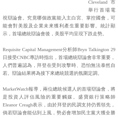
Cleveland市
舉行首場電
視辯論會。究竟哪個政黨能入主白宮、掌控國會，可
能會對美股及企業未來獲利產生重要影響。統計顯
示，首場總統辯論會後，美股平均呈現下跌走勢。
Requisite Capital Management分析師Bryn Talkington 29
日接受CNBC專訪時指出，首場總統辯論會非常重要，
人們普遍認為，拜登在受到攻擊時、恐怕無法泰然自
若。辯論結果將為接下來總統競選的氛圍定調。
MarketWatch報導，兩位總統候選人的首場辯論會，將
是投資人評估風險的重要觸媒。盛寶銀行策略師
Eleanor Creagh表示，由於拜登的民調支持仍舊領先，
倘若辯論會能佔到上風，勢必會增加民主黨大獲全勝