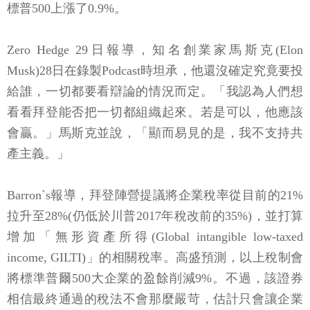
標普500上漲了0.9%。
Zero Hedge 29日報導，知名創業家馬斯克(Elon
Musk)28日在錄製Podcast時坦承，他還沒確定究竟要投
給誰，一切都要看辯論的情況而定。「我認為人們想
看看拜登能否把一切都組織起來。若是可以，他應該
會贏。」馬斯克並說，「顯而易見的是，我不支持共
產主義。」
Barron`s報導，拜登陣營提議將企業稅率從目前的21%
拉升至28%(仍低於川普2017年稅改前的35%)，並打算
增加「無形資產所得(Global intangible low-taxed
income, GILTI)」的相關稅率。高盛預測，以上稅制會
將標準普爾500大企業的盈餘削減9%。不過，該證券
相信最終通過的稅法不會那麼嚴苛，估計只會讓企業