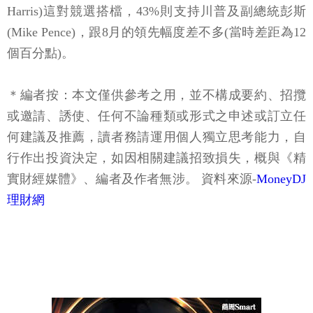
Harris)這對競選搭檔，43%則支持川普及副總統彭斯
(Mike Pence)，跟8月的領先幅度差不多(當時差距為12
個百分點)。
＊編者按：本文僅供參考之用，並不構成要約、招攬
或邀請、誘使、任何不論種類或形式之申述或訂立任
何建議及推薦，讀者務請運用個人獨立思考能力，自
行作出投資決定，如因相關建議招致損失，概與《精
實財經媒體》、編者及作者無涉。 資料來源-
MoneyDJ
理財網