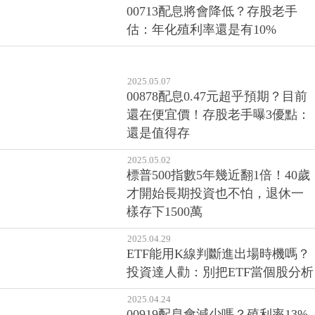
00713配息將會降低？存股老手
估：年化殖利率還是有10%
2025.05.07
00878配息0.47元超乎預期？目前
還在便宜價！存股老手曝3優點：
還是值得存
2025.05.02
標普500指數5年幾近翻1倍！40歲
才開始長期投資也不怕，退休一
樣存下1500萬
2025.04.29
ETF能用K線判斷進出場時機嗎？
投資達人勸：別把ETF當個股分析