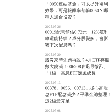
「0050連結基金」可以提升複利
效果，可是報酬率都輸0050？哪
種人適合投資？
2025.05.26
00919配息預估0.72元，12%殖利
率還能持續？成分股變多，會影
響下次配息嗎？
2025.05.20
股災來時先跑再說？4月ETF存股
數大銳減！006208衰退最慘烈、
「1檔」高息ETF逆風成長
2025.05.13
00878、0056、00713…擔心高股
息ETF配息減少？平準金總整理！
這2檔最充足
2025.05.08