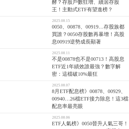
酵？存股戶數狂增、續居存股
王！主動式ETF有望進榜？
2025.08.15
0050、00878、00919…存股族都
買誰？0050存股數再暴增！高股
息00919逆勢成長顯著
2025.08.11
不是00878也不是00713！高股息
ETF近1年績效誰最強？數字解
密：這檔破10%最狂
2025.08.07
8月ETF配息榜》00878、00929、
00940…26檔ETF接力除息！這3檔
配息率最亮眼
2025.08.06
ETF人氣榜》0050晉升人氣三哥！