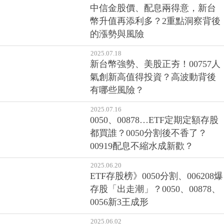
中信金股價、配息兩得意，新台
幣升值再添利多？2重點洞察背後
的漲勢與風險
2025.07.18
新台幣強勢、美股正夯！00757人
氣創新高值得投資？高波動背後
有哪些風險？
2025.07.16
0050、00878…ETF定期定額存股
都買誰？0050分割後不香了？
00919配息不縮水成新歡？
2025.06.20
ETF存股榜》0050分割、006208爆
存股「出走潮」？0050、00878、
0056新3王成形
2025.06.02