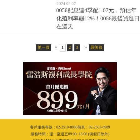
2024.02.07
0056配息連4季配1.07元，預估年
化殖利率飆12%！0056最後買進日
在這天
«
»
第一頁
1
2
3
4
5
最後頁
6
7
客戶服務專線：02-2510-8888傳真：02-2503-6989
服務時間：週一至週五09:00~18:00 (例假日除外)