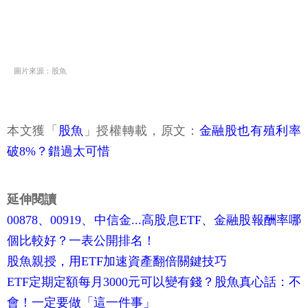
圖片來源：股魚
本文獲「
股魚
」授權轉載，原文：
金融股也有殖利率
破8%？錯過太可惜
延伸閱讀
00878、00919、中信金...高股息ETF、金融股報酬率哪
個比較好？一表公開排名！
股魚親授，用ETF加速資產翻倍關鍵技巧
ETF定期定額每月3000元可以變有錢？股魚真心話：不
會！一定要做「這一件事」