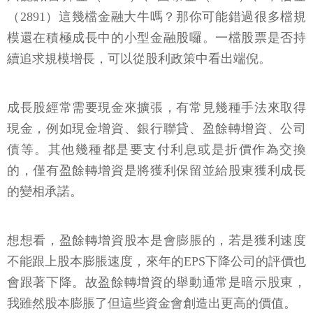
（2891）這幾檔金融大牛嗎？那你可能錯過很多檔規
模還在積極成長中的小型金融股囉。一檔股票是否持
續追求規模增長，可以從股利政策中看出端倪。
成長股經常需要現金來擴張，有常見幾種手法來取得
現金，例如現金增資、銀行聯貸、盈餘轉增資、公司
債等。其他幾種都是要支付利息或是折價作為交換
的，僅有盈餘轉增資是將獲利保留並給股東獲利成長
的變相承諾。
想想看，盈餘轉增資股本是會膨脹的，若是獲利速度
不能跟上股本膨脹速度，來年的EPS下降公司的評價也
會跟著下降。故盈餘轉增資的舉動通常是暗示股東，
我雖然股本膨脹了但這些資金會創造出更高的價值。