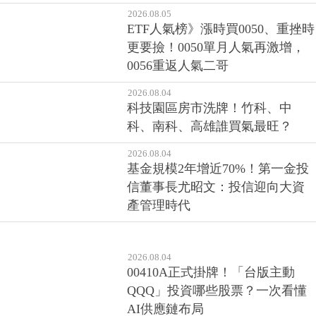
2026.08.05
ETF人氣榜》漲時買0050、重挫時
更要撿！0050單月人氣再激增，
0056重返人氣二哥
2026.08.04
科技園區房市洗牌！竹科、中
科、南科、高雄誰買氣最旺？
2026.08.04
基金規模2年增近70%！第一金投
信董事長尤昭文：投信迎向大資
產管理時代
2026.08.04
00410A正式掛牌！「台版主動
QQQ」投資哪些股票？一次看懂
AI供應鏈布局