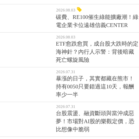
2026.08.03
碳費、RE100催生綠能擴廠潮！綠
電企業卡位遠雄信義CENTER
2026.08.03
ETF愈跌愈買，成台股大跌時的定
海神針？內行人示警：背後暗藏
死亡螺旋風險
2026.07.31
暴漲的日子，其實都藏在熊市！
持有0050只要錯過這10天，報酬
率少一半
2026.07.31
台股震盪、融資斷頭與當沖成惡
夢！市場對AI股的樂觀定價，恐
比想像中脆弱