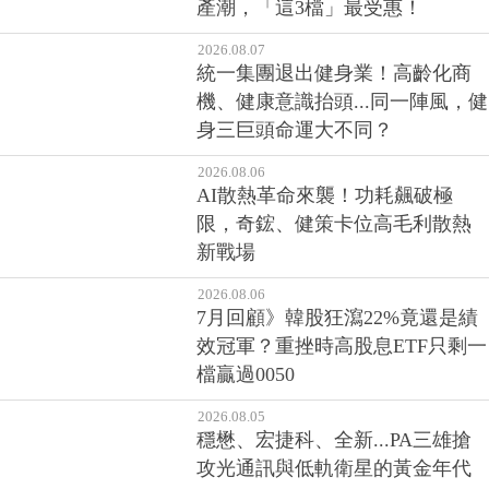
產潮，「這3檔」最受惠！
2026.08.07
統一集團退出健身業！高齡化商
機、健康意識抬頭...同一陣風，健
身三巨頭命運大不同？
2026.08.06
AI散熱革命來襲！功耗飆破極
限，奇鋐、健策卡位高毛利散熱
新戰場
2026.08.06
7月回顧》韓股狂瀉22%竟還是績
效冠軍？重挫時高股息ETF只剩一
檔贏過0050
2026.08.05
穩懋、宏捷科、全新...PA三雄搶
攻光通訊與低軌衛星的黃金年代