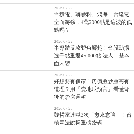
2026.07.22
台積電、聯發科、鴻海、台達電
全面轉強，4萬2000點是這波的低
點嗎？
2026.07.22
半導體反攻號角響起！台股勁揚
逾千點重返45,000點 法人：基本
面未變
2026.07.22
好想要有個家！房價愈炒愈高有
道理？用「賣地瓜預言」看懂背
後的炒房邏輯
2026.07.20
魏哲家連喊3次「愈來愈強」！台
積電法說揭重磅密碼