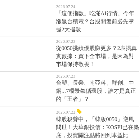
2026.07.24
「這個指數」吃滿AI行情、今年
漲贏台積電？台股開盤前必先掌
握2大指數
2026.07.23
從0050挑績優股賺更多？2表揭真
實數據：買下全市場，是因為對
市場保持敬畏！
2026.07.23
台塑、長榮、南亞科、群創、中
鋼...7檔景氣循環股，誰才是真正
的「王者」？
2026.07.22
韓股殺聲中，「韓版0050」逆風
問世！大華銀投信：KOSPI已在築
底，投資關注點將回到本益比