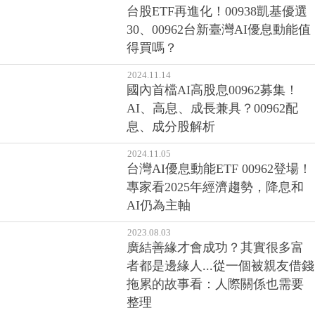
台股ETF再進化！00938凱基優選
30、00962台新臺灣AI優息動能值
得買嗎？
2024.11.14
國內首檔AI高股息00962募集！
AI、高息、成長兼具？00962配
息、成分股解析
2024.11.05
台灣AI優息動能ETF 00962登場！
專家看2025年經濟趨勢，降息和
AI仍為主軸
2023.08.03
廣結善緣才會成功？其實很多富
者都是邊緣人...從一個被親友借錢
拖累的故事看：人際關係也需要
整理