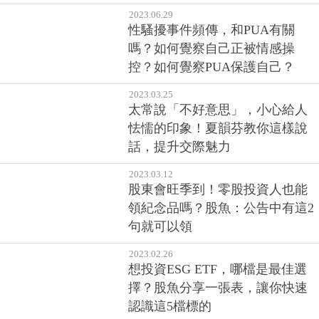
2023.06.29
性騷擾事件頻傳，和PUA有關
嗎？如何覺察自己正被情感操
控？如何覺察PUA保護自己？
2023.03.25
太常說「不好意思」，小心給人
怯懦的印象！夏韻芬教你這樣說
話，提升交際魅力
2023.03.12
股東會旺季到！零股投資人也能
領紀念品嗎？股魚：公告中有這2
句就可以領
2023.02.26
想投資ESG ETF，哪檔是最佳選
擇？股魚分享一張表，讓你快速
認識這5檔標的