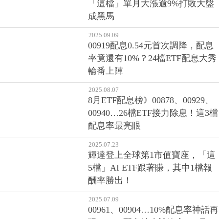
「這檔」單月大漲逾9%打敗大盤
成黑馬
2025.09.09
00919配息0.54元首次調降，配息
率竟還有10%？24檔ETF配息大秀
輪番上陣
2025.08.07
8月ETF配息榜》00878、00929、
00940…26檔ETF接力除息！這3檔
配息率最亮眼
2025.07.23
輝達登上全球第1市值寶座，「這
5檔」AI ETF跟著賺，其中1檔報
酬率勝出！
2025.07.09
00961、00904…10%配息率神話再