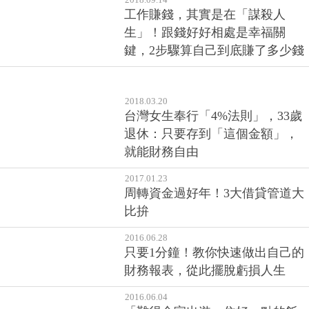
信」會讓能力無法發揮...專業心理
師：要先相信自己值得
2018.09.14
工作賺錢，其實是在「謀殺人
生」！跟錢好好相處是幸福關
鍵，2步驟算自己到底賺了多少錢
2018.03.20
台灣女生奉行「4%法則」，33歲
退休：只要存到「這個金額」，
就能財務自由
2017.01.23
周轉資金過好年！3大借貸管道大
比拚
2016.06.28
只要1分鐘！教你快速做出自己的