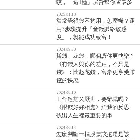
較，「這1種」房貸幫你省最多
2025.01.18
常常覺得錢不夠用，怎麼辦？運
用3步驟提升「金錢脈絡敏感
度」，就能成功致富！
2024.09.30
賺錢、花錢，哪個讓你更快樂？
《有錢人與你的差距，不只是
錢》：比起花錢，富豪更享受賺
錢的快感
2024.09.19
工作迷茫又厭世，要辭職嗎？
《跟錢好好相處》給我的反思：
找出人生裡最重要的事
2024.06.14