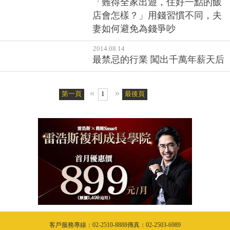
財務報表，從此擺脫虧損人生
2016.06.04
「難得全家出遊，住好一點的飯
店會怎樣？」用錢習慣不同，夫
妻如何避免為錢爭吵
2014.08.14
最禁忌的行業 闖出千萬年薪天后
«
»
第一頁
1
最後頁