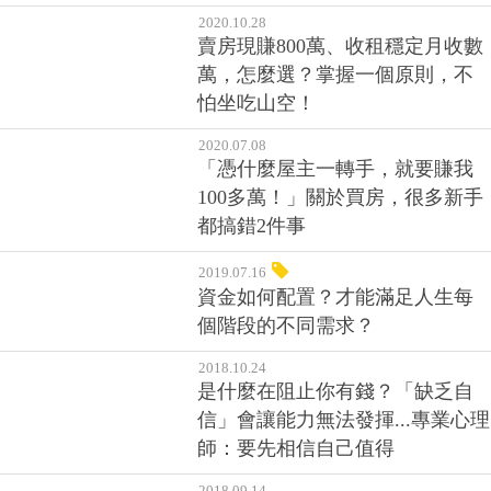
花錢不手軟，曾欠下60萬卡債》
于子育用5帳戶理財，存下買房自
備款
2020.10.28
賣房現賺800萬、收租穩定月收數
萬，怎麼選？掌握一個原則，不
怕坐吃山空！
2020.07.08
「憑什麼屋主一轉手，就要賺我
100多萬！」關於買房，很多新手
都搞錯2件事
2019.07.16
資金如何配置？才能滿足人生每
個階段的不同需求？
2018.10.24
是什麼在阻止你有錢？「缺乏自