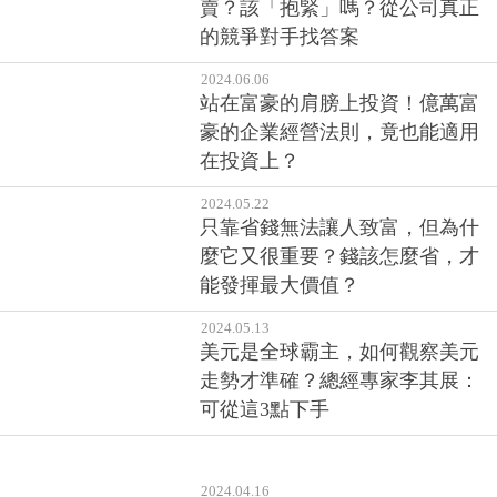
怎麼判斷一檔股票該抱還是該
賣？該「抱緊」嗎？從公司真正
的競爭對手找答案
2024.06.06
站在富豪的肩膀上投資！億萬富
豪的企業經營法則，竟也能適用
在投資上？
2024.05.22
只靠省錢無法讓人致富，但為什
麼它又很重要？錢該怎麼省，才
能發揮最大價值？
2024.05.13
美元是全球霸主，如何觀察美元
走勢才準確？總經專家李其展：
可從這3點下手