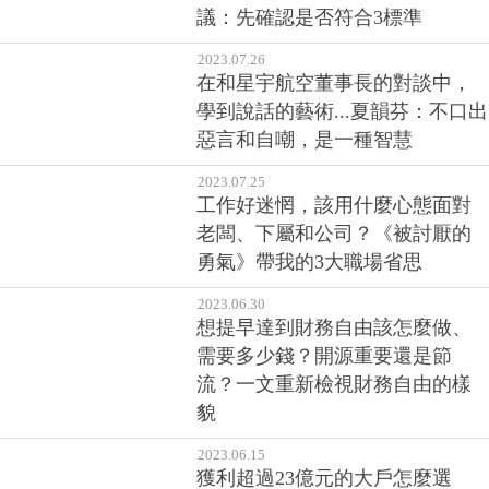
議：先確認是否符合3標準
2023.07.26
在和星宇航空董事長的對談中，
學到說話的藝術...夏韻芬：不口出
惡言和自嘲，是一種智慧
2023.07.25
工作好迷惘，該用什麼心態面對
老闆、下屬和公司？《被討厭的
勇氣》帶我的3大職場省思
2023.06.30
想提早達到財務自由該怎麼做、
需要多少錢？開源重要還是節
流？一文重新檢視財務自由的樣
貌