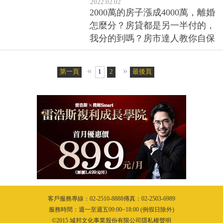
阻擋好事上門
2022.02.02
2000萬的房子漲成4000萬，離婚
怎麼分？房貸都是另一半付的，
我分的到嗎？房市達人教你自保
«
»
第一頁
1
2
最後頁