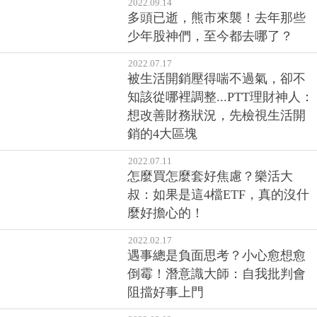
綁架、讓心靈更自由
2022.09.14
多頭已逝，熊市來襲！去年那些
少年股神們，至今都去哪了？
2022.07.17
被生活開銷壓得喘不過氣，卻不
知該從哪裡調整...PTT理財神人：
想改善財務狀況，先檢視生活開
銷的4大區塊
2022.07.11
怎麼買怎麼套好焦慮？樂活大
叔：如果是這4檔ETF，真的沒什
麼好擔心的！
2022.02.17
遇事總是負面思考？小心愈想愈
倒霉！潛意識大師：自我批判會