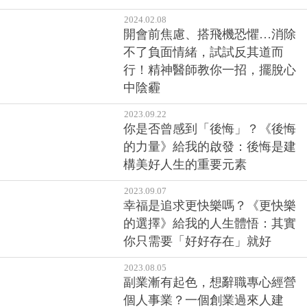
2024.02.08
開會前焦慮、搭飛機恐懼…消除
不了負面情緒，試試反其道而
行！精神醫師教你一招，擺脫心
中陰霾
2023.09.22
你是否曾感到「後悔」？《後悔
的力量》給我的啟發：後悔是建
構美好人生的重要元素
2023.09.07
幸福是追求更快樂嗎？《更快樂
的選擇》給我的人生體悟：其實
你只需要「好好存在」就好
2023.08.05
副業漸有起色，想辭職專心經營
個人事業？一個創業過來人建