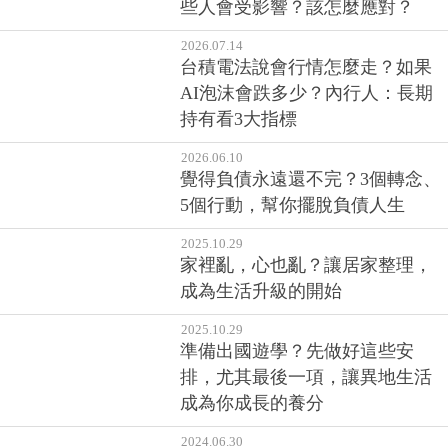
些人會受影響？該怎麼應對？
2026.07.14
台積電法說會行情怎麼走？如果
AI泡沫會跌多少？內行人：長期
持有看3大指標
2026.06.10
覺得負債永遠還不完？3個轉念、
5個行動，幫你擺脫負債人生
2025.10.29
家裡亂，心也亂？讓居家整理，
成為生活升級的開始
2025.10.29
準備出國遊學？先做好這些安
排，尤其最後一項，讓異地生活
成為你成長的養分
2024.06.30