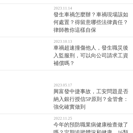
2023.11.14
發生車禍怎麼辦？車禍現場該如
何處置？得留意哪些法律責任？
律師教你這樣自保
2023.10.13
車禍超速撞傷他人，發生職災後
入監服刑，可以向公司請求工資
補償嗎？
2023.05.17
興富發中捷事故，工安問題是否
納入銀行授信5P原則？金管會：
強化確實做到
2022.11.25
今年的預防職業病健康檢查做了
嗎？定期追蹤體況和健康，16類