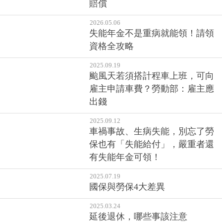
賠償
2026.05.06
失能年金不是重病就能領！請領
資格全攻略
2025.09.19
颱風天若須搭計程車上班，可向
雇主申請車費？勞動部：雇主應
出錢
2025.09.12
車禍事故、生病失能，別忘了勞
保也有「失能給付」，嚴重者還
有失能年金可領！
2025.07.19
國保與勞保4大差異
2025.03.24
延後退休，哪些事該注意