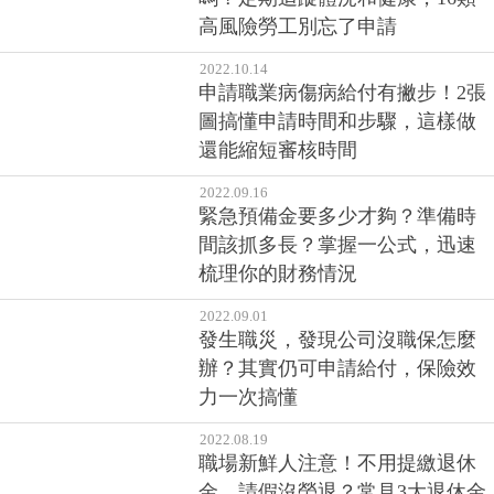
高風險勞工別忘了申請
2022.10.14
申請職業病傷病給付有撇步！2張
圖搞懂申請時間和步驟，這樣做
還能縮短審核時間
2022.09.16
緊急預備金要多少才夠？準備時
間該抓多長？掌握一公式，迅速
梳理你的財務情況
2022.09.01
發生職災，發現公司沒職保怎麼
辦？其實仍可申請給付，保險效
力一次搞懂
2022.08.19
職場新鮮人注意！不用提繳退休
金、請假沒勞退？常見3大退休金