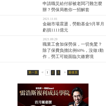
2021.12.22
申請職災給付卻被老闆刁難怎麼
辦？勞保局教你一招解套
2021.11.01
金融市場震盪，勞動基金9月單月
虧損1111億元
2021.09.29
職業工會加保勞保，一切免驚？
除了保費負擔比例60%，沒做1動
作，勞工可能面臨欠繳窘境
«
»
第一頁
1
2
3
4
最後頁