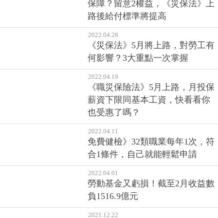
長輩退休後想重回職場，如何有
保障？留意2權益，《災保法》上
路後給付標準將提高
2022.04.28
《災保法》5月將上路，對勞工有
何影響？3大重點一次掌握
2022.04.19
《職災保險法》5月上路，月投保
薪資下限同基本工資，快看看你
也受惠了嗎？
2022.04.11
免費健檢》32類職業每年1次，符
合1條件，自己就能輕鬆申請
2022.04.01
勞動基金又虧損！截至2月收益數
負1516.9億元