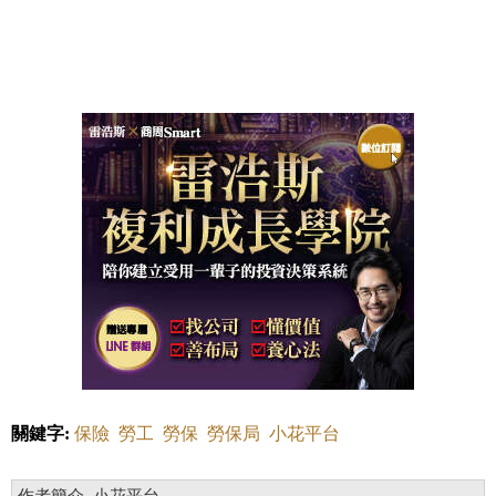
關鍵字:
保險
勞工
勞保
勞保局
小花平台