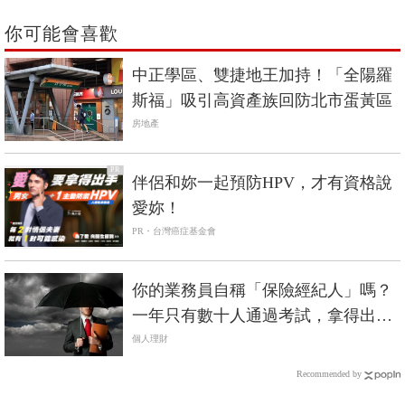
你可能會喜歡
中正學區、雙捷地王加持！「全陽羅
斯福」吸引高資產族回防北市蛋黃區
房地產
PR
伴侶和妳一起預防HPV，才有資格說
愛妳！
PR・台灣癌症基金會
你的業務員自稱「保險經紀人」嗎？
一年只有數十人通過考試，拿得出國
家證照才是真的
個人理財
Recommended by