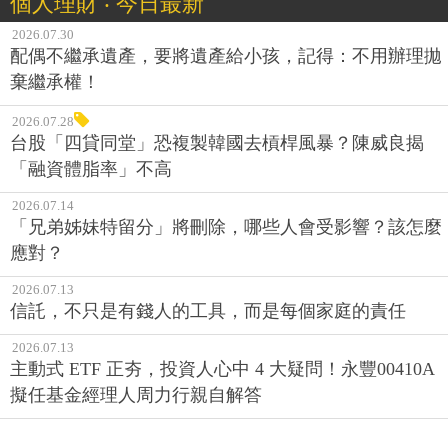
個人理財 ‧ 今日最新
2026.07.30
配偶不繼承遺產，要將遺產給小孩，記得：不用辦理拋
棄繼承權！
2026.07.28
台股「四貸同堂」恐複製韓國去槓桿風暴？陳威良揭
「融資體脂率」不高
2026.07.14
「兄弟姊妹特留分」將刪除，哪些人會受影響？該怎麼
應對？
2026.07.13
信託，不只是有錢人的工具，而是每個家庭的責任
2026.07.13
主動式 ETF 正夯，投資人心中 4 大疑問！永豐00410A
擬任基金經理人周力行親自解答