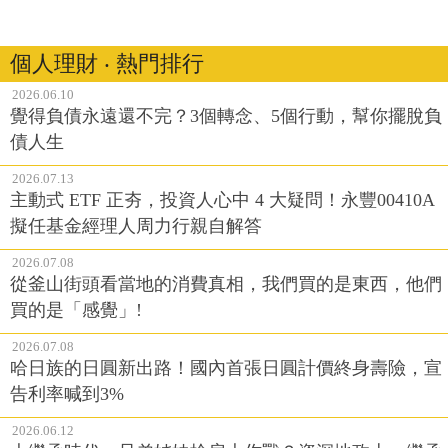
個人理財 ‧ 熱門排行
2026.06.10
覺得負債永遠還不完？3個轉念、5個行動，幫你擺脫負
債人生
2026.07.13
主動式 ETF 正夯，投資人心中 4 大疑問！永豐00410A
擬任基金經理人周力行親自解答
2026.07.08
從釜山街頭看當地的消費真相，我們買的是東西，他們
買的是「感覺」!
2026.07.08
哈日族的日圓新出路！國內首張日圓計價終身壽險，宣
告利率喊到3%
2026.06.12