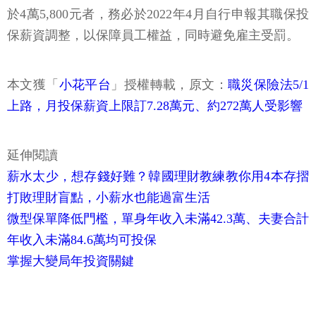
於4萬5,800元者，務必於2022年4月自行申報其職保投
保薪資調整，以保障員工權益，同時避免雇主受罰。
本文獲「
小花平台
」授權轉載，原文：
職災保險法5/1
上路，月投保薪資上限訂7.28萬元、約272萬人受影響
延伸閱讀
薪水太少，想存錢好難？韓國理財教練教你用4本存摺
打敗理財盲點，小薪水也能過富生活
微型保單降低門檻，單身年收入未滿42.3萬、夫妻合計
年收入未滿84.6萬均可投保
掌握大變局年投資關鍵