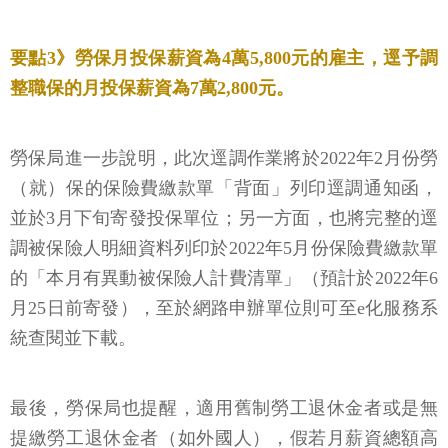
要點3》勞保月投保薪資為4萬5,800元的雇主，逕予調
整職保的月投保薪資為7萬2,800元。
勞保局進一步說明，此次逕調作業將於2022年2月份勞
（就）保的保險費繳款單「背面」列印逕調通知函，
並於3月下旬寄發投保單位；另一方面，也將完整的逕
調被保險人明細資料列印於2022年5月份保險費繳款單
的「本月有異動被保險人計費清單」（預計於2022年6
月25日前寄發），至於網路申辦單位則可至e化服務系
統查閱並下載。
最後，勞保局也提醒，適用舊制勞工退休金者或是無
提繳勞工退休金者（如外國人），假若月薪資總額高