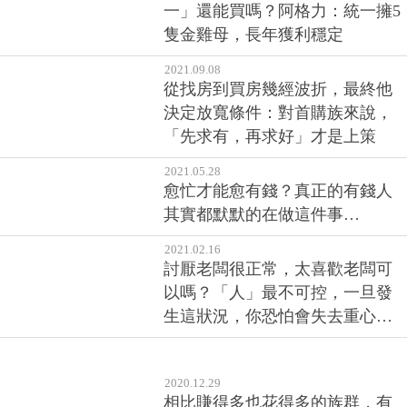
一」還能買嗎？阿格力：統一擁5
隻金雞母，長年獲利穩定
2021.09.08
從找房到買房幾經波折，最終他
決定放寬條件：對首購族來說，
「先求有，再求好」才是上策
2021.05.28
愈忙才能愈有錢？真正的有錢人
其實都默默的在做這件事…
2021.02.16
討厭老闆很正常，太喜歡老闆可
以嗎？「人」最不可控，一旦發
生這狀況，你恐怕會失去重心…
2020.12.29
相比賺得多也花得多的族群，有