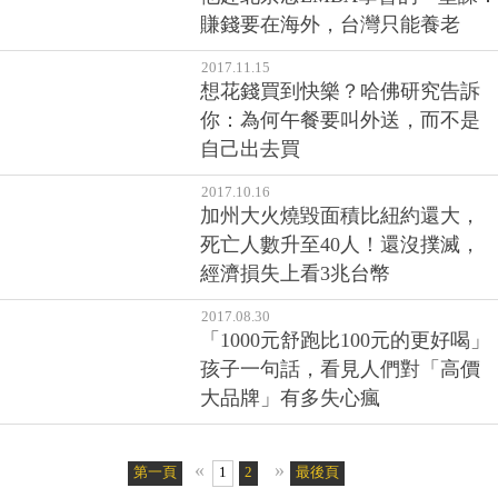
賺錢要在海外，台灣只能養老
2017.11.15
想花錢買到快樂？哈佛研究告訴
你：為何午餐要叫外送，而不是
自己出去買
2017.10.16
加州大火燒毀面積比紐約還大，
死亡人數升至40人！還沒撲滅，
經濟損失上看3兆台幣
2017.08.30
「1000元舒跑比100元的更好喝」
孩子一句話，看見人們對「高價
大品牌」有多失心瘋
«
»
第一頁
1
2
最後頁