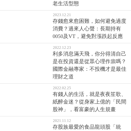
老生活型態
2023.12.21
存錢愈來愈困難，如何避免過度
消費？過來人心聲：長期持有
0050及VT，避免對漲跌起反應
2022.12.23
利多消息滿天飛，你分得清自己
是在投資還是從眾心理作祟嗎？
國際金融專家：不投機才是最佳
理財之道
2022.02.25
有錢人的生活，就是夜夜笙歌、
紙醉金迷？從身家上億的「民間
股神」，看富豪的人生規畫
2021.11.12
存股族最愛的食品龍頭股「統