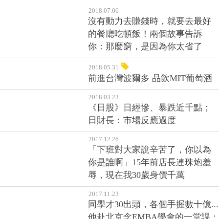
2018.07.06
沒有動力去賺錢時，就要去最好
的餐廳吃頓飯！兩個故事告訴
你：那麼窮，是因為你太省了
2018.05.31
前進台灣波爾多 品飲MIT葡萄酒
2018.03.23
《日股》日經慘、暴跌近千點；
日財長：市場反應過度
2017.12.26
「下班對大家說辛苦了，你以為
你是誰啊」15年前店長連珠炮羞
辱，現在我30歲身價千萬
2017.11.23
同學才30出頭，各個手握數十億...
他赴北京念EMBA學會的一堂課：