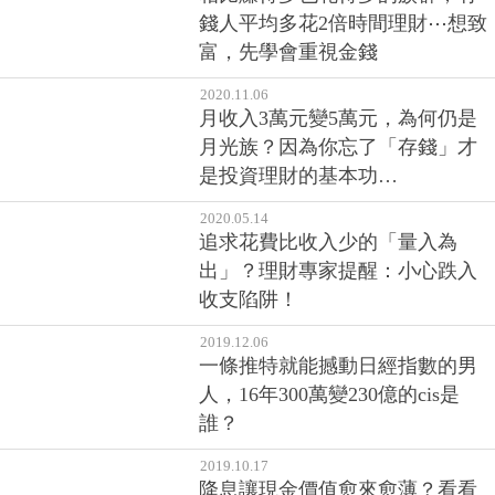
錢人平均多花2倍時間理財⋯想致
富，先學會重視金錢
2020.11.06
月收入3萬元變5萬元，為何仍是
月光族？因為你忘了「存錢」才
是投資理財的基本功…
2020.05.14
追求花費比收入少的「量入為
出」？理財專家提醒：小心跌入
收支陷阱！
2019.12.06
一條推特就能撼動日經指數的男
人，16年300萬變230億的cis是
誰？
2019.10.17
降息讓現金價值愈來愈薄？看看