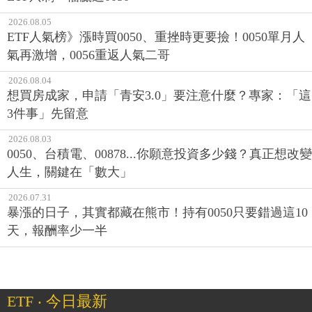
2026.08.05
ETF人氣榜》漲時買0050、重挫時更要撿！0050單月人
氣再激增，0056重返人氣二哥
2026.08.04
想買房成家，申請「青安3.0」要注意什麼？專家：「這
3件事」先留意
2026.08.03
0050、台積電、00878...你願意投資多少錢？真正想改變
人生，關鍵在「數大」
2026.07.31
暴漲的日子，其實都藏在熊市！持有0050只要錯過這10
天，報酬率少一半
ETF ‧ 今日最新