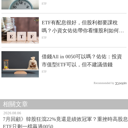
物？
ETF
ETF有配息很好，但股利都要課稅
嗎？小資女佑佑帶你看懂股利如何申
報所得稅最划算？-Smart智富ETF研
ETF
究室
借錢All in 0050可以嗎？佑佑：投資
市值型ETF可以，但不建議借錢
ETF
Recommended by
相關文章
2026.08.06
7月回顧》韓股狂瀉22%竟還是績效冠軍？重挫時高股息
ETF只剩一檔贏過0050