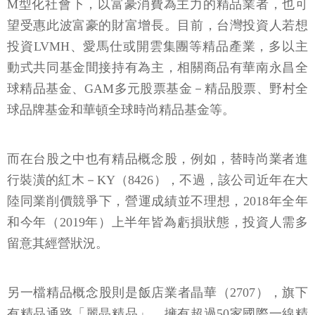
M型化社會下，以富豪消費為主力的精品業者，也可
望受惠此波富豪的財富增長。目前，台灣投資人若想
投資LVMH、愛馬仕或開雲集團等精品產業，多以主
動式共同基金間接持有為主，相關商品有華南永昌全
球精品基金、GAM多元股票基金－精品股票、野村全
球品牌基金和華頓全球時尚精品基金等。
而在台股之中也有精品概念股，例如，替時尚業者進
行裝潢的紅木－KY（8426），不過，該公司近年在大
陸同業削價競爭下，營運成績並不理想，2018年全年
和今年（2019年）上半年皆為虧損狀態，投資人需多
留意其經營狀況。
另一檔精品概念股則是飯店業者晶華（2707），旗下
有精品通路「麗晶精品」，擁有超過50家國際一線精