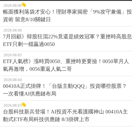
2026.08.06
帳面獲利落袋才安心！理財專家揭密「9%攻守兼備」投
資術 留意8/10關鍵日
2026.08.06
7月回顧》韓股狂瀉22%竟還是績效冠軍？重挫時高股息
ETF只剩一檔贏過0050
2026.08.05
ETF人氣榜》漲時買0050、重挫時更要撿！0050單月人
氣再激增，0056重返人氣二哥
2026.08.04
00410A正式掛牌！「台版主動QQQ」投資哪些股票？
一次看懂AI供應鏈布局
2026.08.03
台股科技新兵登場！AI投資不光看護國神山 00410A主
動式ETF布局科技供應鏈 8/3掛牌上市