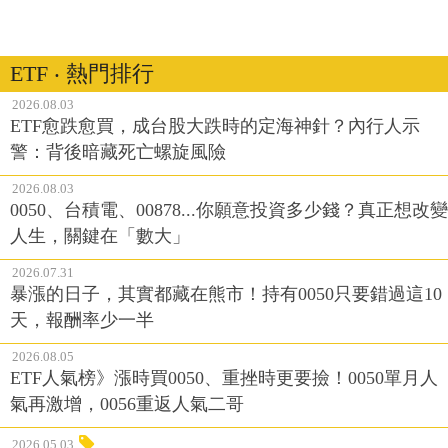
ETF ‧ 熱門排行
2026.08.03
ETF愈跌愈買，成台股大跌時的定海神針？內行人示
警：背後暗藏死亡螺旋風險
2026.08.03
0050、台積電、00878...你願意投資多少錢？真正想改變
人生，關鍵在「數大」
2026.07.31
暴漲的日子，其實都藏在熊市！持有0050只要錯過這10
天，報酬率少一半
2026.08.05
ETF人氣榜》漲時買0050、重挫時更要撿！0050單月人
氣再激增，0056重返人氣二哥
2026.05.03