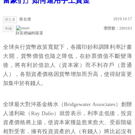
富豪們」如何運用手上資金
2019.10.17
蔡名傑
撰文者
瀏覽數：
260163
專欄
財富網編輯嚴選
全球央行貨幣政策寬鬆下，各國印鈔和調降利率計畫
大開，貨幣價值也隨之降低，在鈔票價值不斷變薄
後，將有利於借款人（資本家）而不利存戶（普通
人），各類資產價格因貨幣增加而升高，使得財富更
加集中於有錢人。
全球最大對沖基金橋水（Bridgewater Associates）創辦
人達利歐（Ray Dalio）就曾表示，利率走低後，投資
資產價格將上揚，使資本家獲益愈來愈大、受薪階級
相對受害，擁有投資資產的人（有錢人）將比起沒有