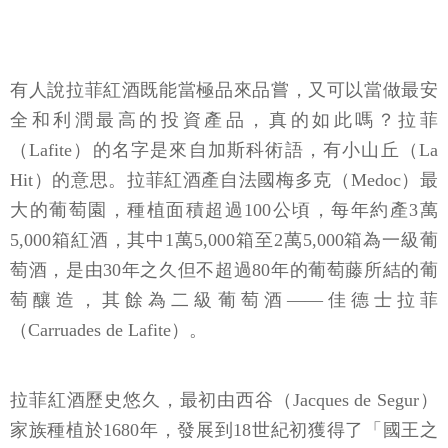
有人說拉菲紅酒既能當極品來品嘗，又可以當做最安
全和利潤最高的投資產品，真的如此嗎？拉菲
（Lafite）的名字是來自加斯科術語，有小山丘（La
Hit）的意思。拉菲紅酒產自法國梅多克（Medoc）最
大的葡萄園，種植面積超過100公頃，每年約產3萬
5,000箱紅酒，其中1萬5,000箱至2萬5,000箱為一級葡
萄酒，是由30年之久但不超過80年的葡萄藤所結的葡
萄釀造，其餘為二級葡萄酒——佳德士拉菲
（Carruades de Lafite）。
拉菲紅酒歷史悠久，最初由西谷（Jacques de Segur）
家族種植於1680年，發展到18世紀初獲得了「國王之