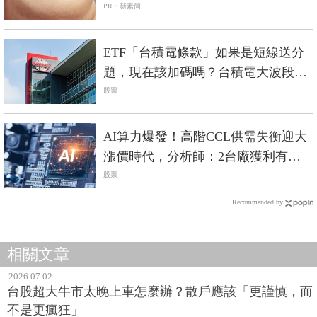
PR・新素簡
ETF「台積電條款」如果是短線送分
題，現在該加碼嗎？台積電大波段怎
麼抱？
股票
AI算力爆發！高階CCL供需失衡迎大
漲價時代，分析師：2台廠獲利有望
爆發
股票
Recommended by
相關文章
2026.07.02
台股超大牛市太晚上車怎麼辦？散戶應該「更謹慎，而
不是更瘋狂」