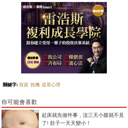
關鍵字:
投資
投機
從眾心理
你可能會喜歡
PR
起床就先做件事，沒三天小腹就不見
了! 肚子一天天變小！