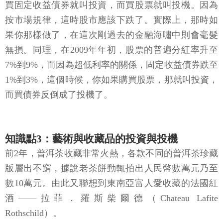
買固定收益債券就叫投資，而買股票就叫投機。因為
按市場規律，這時股市應該下跌了。實際上，那時如
果你那樣做了，在這次剛過去的金融海嘯中則會毫髮
無損。同理，在2009年年初，股票的普遍分紅率升至
7%到9%，而因為超低利率的關係，固定收益債券跌至
1%到3%，這個時候，你如果購買股票，那就叫投資，
而買債券反倒成了投機了。
知識點3：藝術與收藏品的投資與投機
前2年，普洱茶收藏非常火熱，各款不同的普洱茶珍藏
版層出不窮，據說老茶餅動輒拍出人民幣數萬元乃至
數10萬元。由此又聯想到東南亞富人愛收藏的法國紅
酒——拉菲．羅斯柴爾德（Chateau Lafite
Rothschild）。