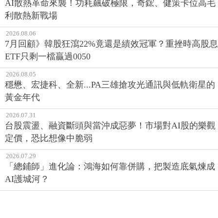
AI散熱革命來襲！功耗飆破極限，奇鋐、健策卡位高毛
利散熱新戰場
2026.08.06
7月回顧》韓股狂瀉22%竟還是績效冠軍？重挫時高股息
ETF只剩一檔贏過0050
2026.08.05
穩懋、宏捷科、全新...PA三雄搶攻光通訊與低軌衛星的
黃金年代
2026.07.31
台股震盪、融資斷頭與當沖成惡夢！市場對AI股的樂觀
定價，恐比想像中脆弱
2026.07.29
「總鋪師」進化論：鴻海如何靠併購，把製造底氣煉成
AI護城河？