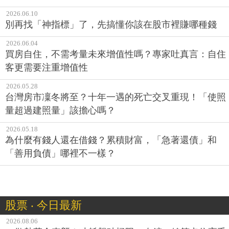
2026.06.10
別再找「神指標」了，先搞懂你該在股市裡賺哪種錢
2026.06.04
買房自住，不需考量未來增值性嗎？專家吐真言：自住
客更需要注重增值性
2026.05.28
台灣房市凜冬將至？十年一遇的死亡交叉重現！「使照
量超過建照量」該擔心嗎？
2026.05.18
為什麼有錢人還在借錢？累積財富，「急著還債」和
「善用負債」哪裡不一樣？
股票 ‧ 今日最新
2026.08.06