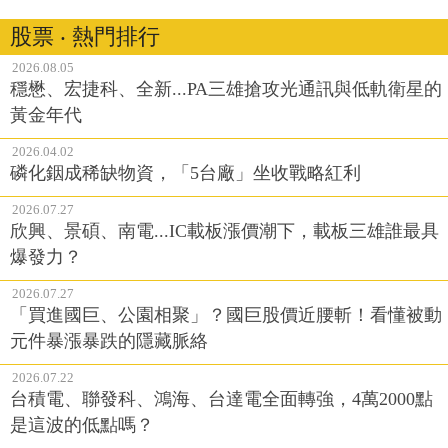
股票 ‧ 熱門排行
2026.08.05
穩懋、宏捷科、全新...PA三雄搶攻光通訊與低軌衛星的
黃金年代
2026.04.02
磷化銦成稀缺物資，「5台廠」坐收戰略紅利
2026.07.27
欣興、景碩、南電...IC載板漲價潮下，載板三雄誰最具
爆發力？
2026.07.27
「買進國巨、公園相聚」？國巨股價近腰斬！看懂被動
元件暴漲暴跌的隱藏脈絡
2026.07.22
台積電、聯發科、鴻海、台達電全面轉強，4萬2000點
是這波的低點嗎？