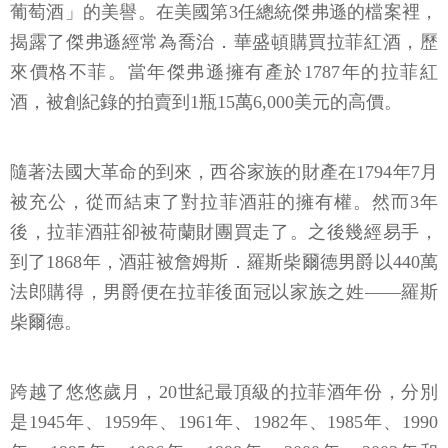
葡萄酒」的美譽。在美國第3任總統傑弗遜的檔案裡，
揭露了傑弗遜經常為喬治．華盛頓購買拉菲紅酒，歷
來價格不菲。當年傑弗遜擁有產於1787年的拉菲紅
酒，被創紀錄的拍賣到1瓶15萬6,000美元的高價。
隨著法國大革命的到來，西谷家族的財產在1794年7月
被充公，從而結束了對拉菲酒莊的擁有權。然而3年
後，拉菲酒莊卻被荷蘭財團買走了。之後幾經易手，
到了1868年，酒莊被詹姆斯．羅斯柴爾德男爵以440萬
法郎購得，男爵便在拉菲後面冠以家族之姓——羅斯
柴爾德。
跨越了悠悠歲月，20世紀最頂級的拉菲酒年份，分別
是1945年、1959年、1961年、1982年、1985年、1990