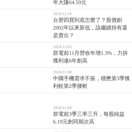
年大賺64.59元
2024.12.16
台塑四寶到底怎麼了？股價創
2002年以來新低，該繼續持有還
是賣出？
2024.12.03
群電前11月營收年增1.3%，力拚
獲利連6年創高
2024.11.08
中國手機需求不振，穩懋第3季獲
利較第2季腰斬
2024.11.04
群電前3季三率三升，每股純益
6.19元創同期次高