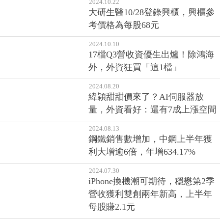
2024.10.22
大研生醫10/28登錄興櫃，興櫃參
考價格為每股68元
2024.10.10
17檔Q3營收資優生出爐！除鴻海
外，外資狂買「這1檔」
2024.08.20
緯穎甜甜價來了？AI伺服器放
量，外資看好：還有7成上漲空間
2024.08.13
鋼鐵銷售數增加，中鋼上半年獲
利大增逾6倍，年增634.17%
2024.07.30
iPhone換機潮可期待，穩懋第2季
營收獲利雙創兩年新高，上半年
每股賺2.1元