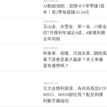
2025.08.20
AI動能強勁，貿聯-KY單季賺1股
本！第2季每股賺10.54元
2025.08.12
玉山金、永豐金、第一金...13家金
控7月獲利年減近4成，4家獲利勝
去年同期
2025.08.05
和泰車、裕隆、汎德永業...關稅風
暴下誰會是最大贏家？本土車廠
還有優勢嗎？
2025.07.25
元大金獲利衰退，為何高股息ETF
00915、00918卻狂買？配息和獲
利數字藏端倪