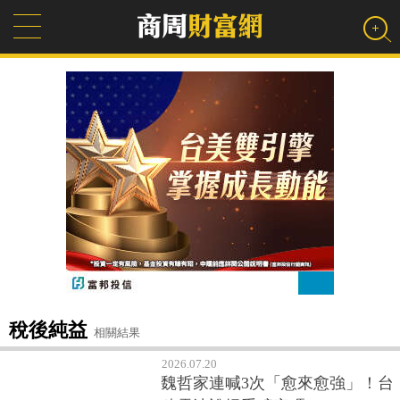
稅後純益
相關結果
2026.07.20
魏哲家連喊3次「愈來愈強」！台