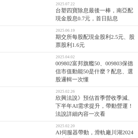
2025.07.22
台塑四寶除息最後一棒，南亞配
現金股息0.7元，首日貼息
2025.06.19
期交所每股配現金股利2.5元、股
票股利1.6元
2025.04.02
009802富邦旗艦50、009803保德
信市值動能50是什麼？配息、選
股邏輯一次懂
2025.02.26
欣興法說》預估首季營收季減、
下半年AI需求提升，帶動營運！
法說詳細內容一次看
2025.02.20
AI伺服器帶動，滑軌廠川湖2024