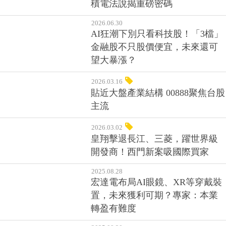
積電法說揭重磅密碼
2026.06.30
AI狂潮下別只看科技股！「3檔」
金融股不只股價便宜，未來還可
望大暴漲？
2026.03.16
貼近大盤產業結構 00888聚焦台股
主流
2026.03.02
皇翔擊退長江、三菱，躍世界級
開發商！西門新案吸國際買家
2025.08.28
宏達電布局AI眼鏡、XR等穿戴裝
置，未來獲利可期？專家：本業
轉盈有難度