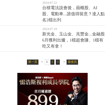
2024.07.22
台積電法說會後，蘋概股、AI
股、電動車...誰值得留意？達人點
名2檔出列
2024.07.19
新光金、玉山金、兆豐金...金融股
6月獲利出爐，1檔超會賺、1檔有
吃又有拿！
«
»
第一頁
1
2
3
4
5
最後頁
6
7
8
9
10