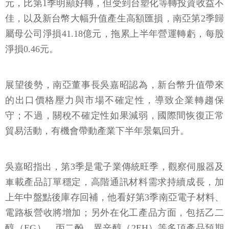
元，比第1季明顯好轉，但受到台塑化等轉投資收益不
佳，以及新台幣大幅升值產生高額匯損，南亞第2季歸
屬母公司淨損41.18億元，拖累上半年營運轉虧，每股
淨損0.46元。
展望後勢，南亞董事長吳嘉昭認為，新台幣升值帶來
的出口價格壓力與市場不確定性，導致企業轉趨保
守；不過，關稅不確定性如果減弱，國際間恢復正常
貿易活動，有機會帶動產業下半年景氣回升。
吳嘉昭指出，第3季是電子業傳統旺季，觀察伺服器及
車載產品訂單穩定，高階通訊材料需求持續成長，加
上年中盤點後庫存回補，他看好第3季南亞電子材料、
電路板營收將增加；另外在化工產品方面，包括乙二
醇（EG）、丙二酚、異辛醇（2EH）等多項產品預期