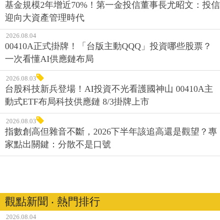
基金規模2年增近70%！第一金投信董事長尤昭文：投信
迎向大資產管理時代
2026.08.04
00410A正式掛牌！「台版主動QQQ」投資哪些股票？
一次看懂AI供應鏈布局
2026.08.03
台股科技新兵登場！AI投資不光看護國神山 00410A主
動式ETF布局科技供應鏈 8/3掛牌上市
2026.08.03
指數創高但雜音不斷，2026下半年該追高還是觀望？專
家點出關鍵：分散不是口號
觀點新聞 ‧ 熱門排行
2026.08.04