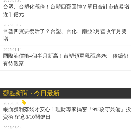
2025.07.30
台塑、台塑化漲停！台塑四寶回神？單日合計市值暴增
近千億元
2025.03.07
台塑四寶要復活了？台塑、台化、南亞2月營收年月雙
增
2025.01.14
國際油價衝4個半月新高！台塑領軍飆漲逾8%，後續仍
有待觀察
觀點新聞 ‧ 今日最新
2026.08.06
帳面獲利落袋才安心！理財專家揭密「9%攻守兼備」投
資術 留意8/10關鍵日
2026.08.04