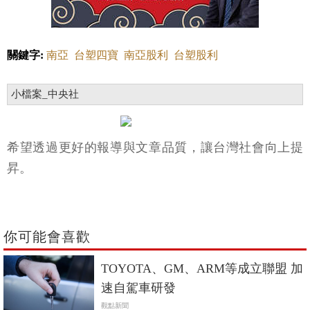
關鍵字:
南亞
台塑四寶
南亞股利
台塑股利
小檔案_中央社
希望透過更好的報導與文章品質，讓台灣社會向上提
昇。
你可能會喜歡
TOYOTA、GM、ARM等成立聯盟 加
速自駕車研發
觀點新聞