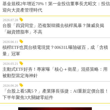
基金規模2年增近70%！第一金投信董事長尤昭文：投信
迎向大資產管理時代
2026.07.28
台股「四貸同堂」恐複製韓國去槓桿風暴？陳威良揭
「融資體脂率」不高
2026.06.11
槓桿ETF也買台積電現貨？00631L曝險破百，成「含積
量」冠軍
2026.05.21
主動式ETF好夯！專家曝「核心＋衛星」混搭策略：用
被動型當定海神針
2026.06.26
「台股上看5萬5？」產業隊長張捷：AI重新定價台股！
下半年聚焦3大關鍵零組件