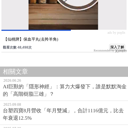
ads by popIn
【仙桃牌】保血平丸(去羚羊角)
深入了解
觀看次數 48,498次
Recommended by
相關文章
2026.06.26
AI巨獸的「隱形神經」：算力大爆發下，誰是默默淘金
的「高階樹脂三雄」？
2025.09.08
台塑四寶8月營收「年月雙減」，合計1116億元，比去
年衰退12.5%