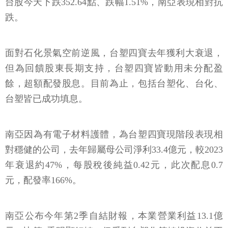
台股今天下跌352.64點、跌幅1.51%，南亞表現相對抗
跌。
面對石化景氣空前逆風，台塑四寶去年獲利大衰退，
但為回饋股東長期支持，台塑四寶皆動用未分配盈
餘，超額配發股息。目前為止，包括台塑化、台化、
台塑皆已成功填息。
南亞因為有電子材料護體，為台塑四寶現階段表現相
對穩健的公司，去年歸屬母公司淨利33.4億元，較2023
年衰退約47%，每股稅後純益0.42元，此次配息0.7
元，配發率166%。
南亞公布今年第2季自結財報，本業營業利益13.1億