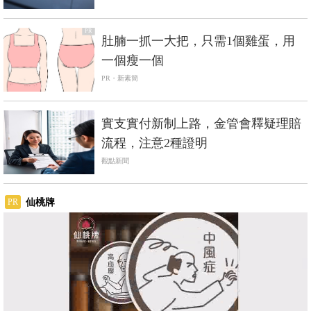
PR
肚腩一抓一大把，只需1個雞蛋，用
一個瘦一個
PR・新素簡
實支實付新制上路，金管會釋疑理賠
流程，注意2種證明
觀點新聞
仙桃牌
PR