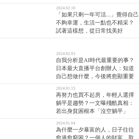
2024.02.10
「如果只剩一年可活...」覺得自己
不夠幸運，生活一點也不精采？
試著這樣想，從日常找美好
2024.02.03
自我分析是AI時代最重要的事？
日本最大直播平台創辦人：知道
自己想做什麼，今後將愈顯重要
2024.01.15
再努力也買不起房，年輕人選擇
躺平是趨勢？一文曝殘酷真相：
若出身貧困根本「沒空躺平」
2024.01.04
為什麼一夕暴富的人，日子往往
愈過愈窮困？一個人的財富，取