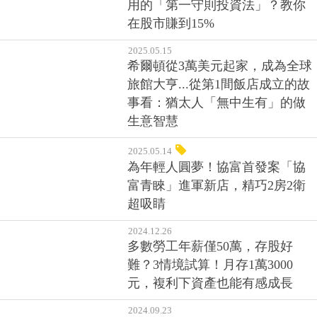
用的「第一守則投資法」？教你
在股市賺到15%
2025.05.15
希爾頓從3萬美元起家，成為全球
旅館大亨...從第1間飯店成立的故
事看：猶太人「無中生有」的做
生意智慧
2025.05.14
為年輕人圓夢！協富首發案「協
富青睞」進軍新店，精巧2房2衛
超吸睛
2024.12.26
多數勞工年薪僅50萬，存股好
難？3情境試算！月存1萬3000
元，複利下資產也能有感成長
2024.09.23