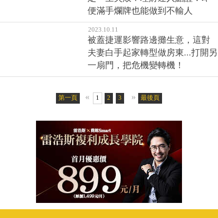
便滿手爛牌也能做到不輸人
2023.10.11
被蓋捷運影響路邊攤生意，這對
夫妻白手起家轉型做房東...打開另
一扇門，把危機變轉機！
«
»
第一頁
1
2
3
4
5
最後頁
6