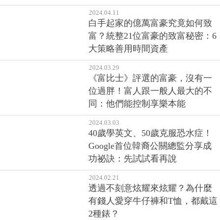
2024.04.11
白手起家的億萬富豪究竟如何致
富？統整21位富豪的致富秘密：6
大策略善用時間資產
2024.03.29
《富比士》評選的富豪，沒有一
位過胖！富人跟一般人最大的不
同：他們能控制享樂本能
2024.03.03
40歲學英文、50歲克服恐水症！
Google首位韓裔公關總監分享成
功祕訣：先試試看再說
2024.02.21
透過不刻意炫耀來炫耀？為什麼
有錢人愛穿牛仔褲和T恤，都戴這
2種錶？