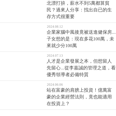
北漂打拚，薪水不到5萬都算貧
民？過來人分享：找出自已的生
存方式很重要
2024.08.12
企業家腦中風後竟被送進健保房...
子女想的是：現在多花100萬，未
來就少分100萬
2024.07.13
人才是企業發展之本，但想留人
先留心...從李嘉誠的管理之道，看
優秀領導者必備特質
2024.06.06
站在富豪的肩膀上投資！億萬富
豪的企業經營法則，竟也能適用
在投資上？