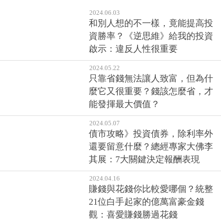
2024.06.03
和別人想的不一樣，竟能提高投
資勝率？《逆思維》給我的投資
啟示：違反人性很重要
2024.05.22
只靠省錢無法讓人致富，但為什
麼它又很重要？錢該怎麼省，才
能發揮最大價值？
2024.05.07
債市攻略》投資債券，除利率外
還要留意什麼？總經專家大佛李
其展：7大關鍵決定報酬表現
2024.04.16
賺錢與花錢你比較愛哪個？統整
21位白手起家的億萬富豪金錢
觀：喜愛賺錢勝過花錢