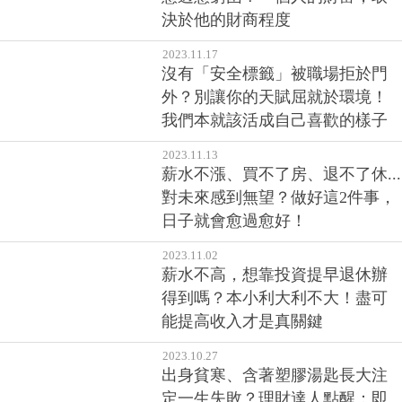
決於他的財商程度
2023.11.17
沒有「安全標籤」被職場拒於門
外？別讓你的天賦屈就於環境！
我們本就該活成自己喜歡的樣子
2023.11.13
薪水不漲、買不了房、退不了休...
對未來感到無望？做好這2件事，
日子就會愈過愈好！
2023.11.02
薪水不高，想靠投資提早退休辦
得到嗎？本小利大利不大！盡可
能提高收入才是真關鍵
2023.10.27
出身貧寒、含著塑膠湯匙長大注
定一生失敗？理財達人點醒：即