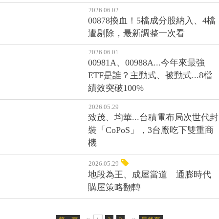
2026.06.02
00878換血！5檔成分股納入、4檔
遭剔除，最新調整一次看
2026.06.01
00981A、00988A...今年來最強
ETF是誰？主動式、被動式...8檔
績效突破100%
2026.05.29
致茂、均華...台積電布局次世代封
裝「CoPoS」，3台廠吃下雙重商
機
2026.05.29
地段為王、成屋當道 通膨時代
購屋策略翻轉