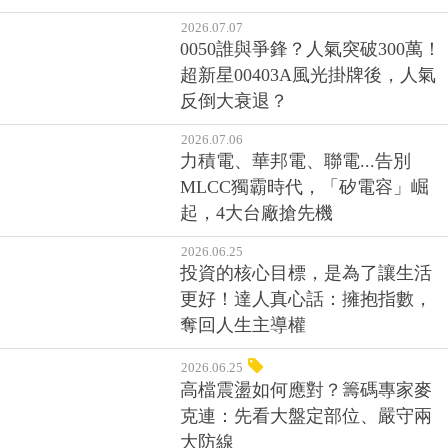
2026.07.07
0050誰與爭鋒？人氣突破300萬！
超新星00403A風光掛牌後，人氣
反倒大衰退？
2026.07.06
力積電、華邦電、聯電...告別
MLCC獨霸時代，「矽電容」崛
起，4大台廠搶先機
2026.06.25
投資的核心目標，是為了讓生活
更好！達人真心話：擁抱指數，
奪回人生主導權
2026.06.25
高檔震盪如何應對？籌碼專家麥
克連：先看大盤定部位、嚴守兩
大防線