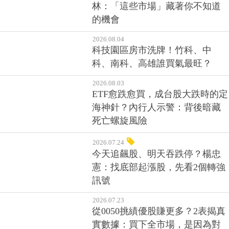
林：「這些市場」藏著你不知道
的機會
2026.08.04
科技園區房市洗牌！竹科、中
科、南科、高雄誰買氣最旺？
2026.08.03
ETF愈跌愈買，成台股大跌時的定
海神針？內行人示警：背後暗藏
死亡螺旋風險
2026.07.24
今天追飆股、明天吞跌停？楊忠
憲：找底部起漲股，先看2個轉強
訊號
2026.07.23
從0050挑績優股賺更多？2表揭真
實數據：買下全市場，是因為對