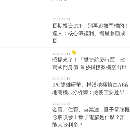
2026.06.23
長期投資ETF，別再追熱門標的！
達人：核心滾複利、衛星兼顧成
長
2026.06.22
昭揚來了！「雙捷航廈特區」改
寫國門身價 首發指標案橫空出世
2026.06.18
IPC雙雄研華、樺漢積極搶進AI落
地商機...分析師：撿便宜要趁早！
2026.06.03
金寶、仁寶、英業達...量子電腦概
念股噴發！量子電腦是什麼？誰
能大啖利多？