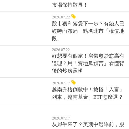
市場保持敬畏！
2026.07.22
股市獲利落袋下一步？有錢人已
經轉向布局 點名北市「權值地
段」
2026.07.22
好想要有個家！房價愈炒愈高有
道理？用「賣地瓜預言」看懂背
後的炒房邏輯
2026.07.17
越南升格倒數中！搶搭「入富」
列車，越南基金、ETF怎麼選？
2026.07.17
灰犀牛來了？美期中選舉前，股