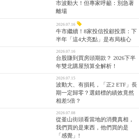
市波動大！但專家呼籲：別急著
離場
2026.07.16
牛市繼續！8家投信投顧投票：下
半年「這4大亮點」是布局核心
2026.07.16
台股賺到買房頭期款？ 2026下半
年雙北購屋預算全解析！
2026.07.15
波動大、有損耗，「正2 ETF」長
期一定歸零？選錯標的績效竟然
相差5倍？
2026.07.08
從釜山街頭看當地的消費真相，
我們買的是東西，他們買的是
「感覺」!