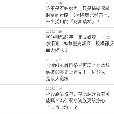
2026.05.06
你不是不夠努力，只是搞錯累積
財富的策略：6大階層完整布局、
一生受用的「財富階梯」！
2026.04.29
00940睽違2年「擺脫破發」！股
價漲逾11%創歷史新高，規模卻反
而大縮水？
2026.04.22
台灣錢淹腳目榮景再現？存款餘
額破60兆史上首見！「這類人」
是最大贏家
2026.04.16
小資族靠投資、存股翻身真有可
能嗎？為什麼小資族更該擔心
「股市上漲」？