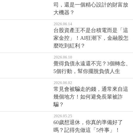
司，還是一個精心設計的財富放
大機器？
2026.06.14
台股資產王不是台積電而是「這
家金控」！AI狂潮下，金融股怎
麼吃到紅利？
2026.06.10
覺得負債永遠還不完？3個轉念、
5個行動，幫你擺脫負債人生
2026.06.02
常見會被騙走的錢，通常來自這
幾個地方！如何避免長輩被詐
騙？
2026.05.25
60歲想退休，你真的準備好了
嗎？記得先做這「5件事」！