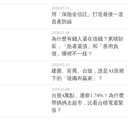
2026.05.21
用「保險金信託」打造最後一道
資產防線
2026.05.18
為什麼有錢人還在借錢？累積財
富，「急著還債」和「善用負
債」哪裡不一樣？
2026.05.13
建榮、富喬、台玻，誰是AI浪潮
下的「玻纖布贏家」？
2026.05.08
台股4萬點、通膨1.74%！為什麼
帶媽媽去超市，比看台積電還緊
張？