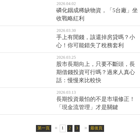
2026.04.02
磷化銦成稀缺物資，「5台廠」坐
收戰略紅利
2026.03.30
手上有閒錢，該還掉房貸嗎？小
心！你可能錯失了稅務套利
2026.03.25
股市長期向上，只要不斷頭，長
期借錢投資可行嗎？過來人真心
話：慢慢來比較快
2026.03.13
長期投資最怕的不是市場修正！
「現金流管理」才是關鍵
«
»
第一頁
1
2
3
4
5
最後頁
6
7
8
9
10
11