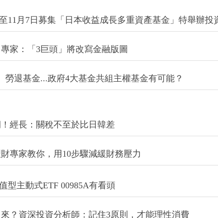
日至11月7日募集「日本收益成長多重資產基金」特舉辦
專家：「3巨頭」將改寫金融版圖
勞退基金...政府4大基金共組主權基金有可能？
期！經長：關稅不至於比日韓差
財專家教你，用10步驟減緩財務壓力
主動式ETF 00985A有看頭
來？資深投資分析師：記住3原則，才能理性消費