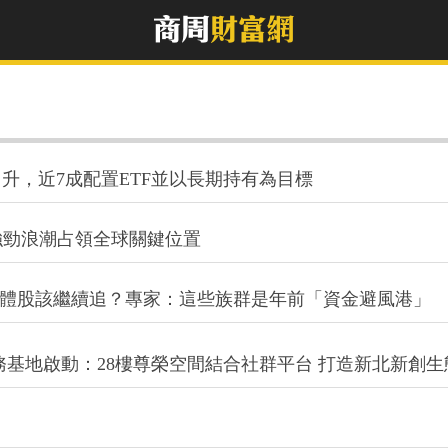
升，近7成配置ETF並以長期持有為目標
強勁浪潮占領全球關鍵位置
記憶體股該繼續追？專家：這些族群是年前「資金避風港」
端商務基地啟動：28樓尊榮空間結合社群平台 打造新北新創