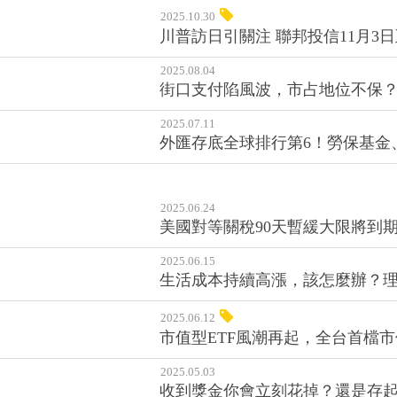
2025.10.30
川普訪日引關注 聯邦投信11月3
2025.08.04
街口支付陷風波，市占地位不保？
2025.07.11
外匯存底全球排行第6！勞保基金、
2025.06.24
美國對等關稅90天暫緩大限將到
2025.06.15
生活成本持續高漲，該怎麼辦？理
2025.06.12
市值型ETF風潮再起，全台首檔市值型
2025.05.03
收到獎金你會立刻花掉？還是存起