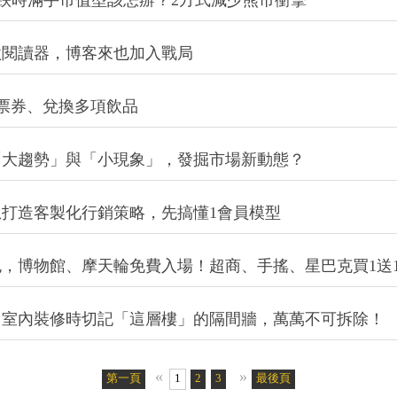
賺不賠？崩跌時滿手市值型該怎辦？2方式減少熊市衝擊
款閱讀器，博客來也加入戰局
抵票券、兌換多項飲品
「大趨勢」與「小現象」，發掘市場新動態？
打造客製化行銷策略，先搞懂1會員模型
，博物館、摩天輪免費入場！超商、手搖、星巴克買1送
，室內裝修時切記「這層樓」的隔間牆，萬萬不可拆除！
«
»
第一頁
1
2
3
4
5
最後頁
6
7
8
9
10
11