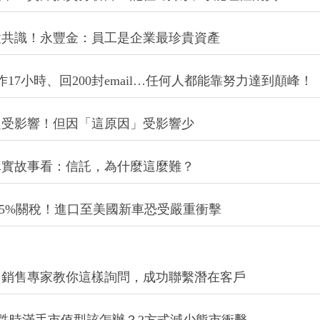
置共識！永豐金：員工是企業最珍貴資產
17小時、回200封email…任何人都能靠努力達到顛峰！
定受影響！但因「這原因」受影響少
真實故事看：信託，為什麼這麼難？
25%關稅！進口至美國新車恐受嚴重衝擊
？銷售專家教你這樣詢問，成功聯繫潛在客戶