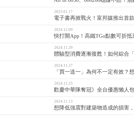
All in 0050、006208穩
2025.01.17
電子書再掀戰火！富邦媒推出首
2024.12.09
快打開App！高鐵TGo點數可折
2024.11.29
體驗型消費逐漸復甦！如何綜合
2024.11.27
「買一送一」為何不一定有效？想
2024.11.25
歡慶中華隊奪冠》全台優惠懶人包
2024.11.13
想降低強震對建築物造成的損害