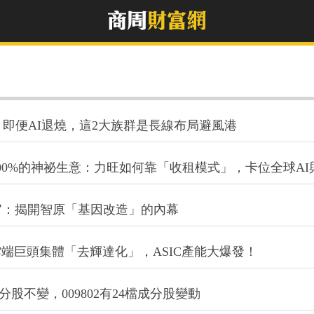
兆？即便AI退燒，這2大族群是長線布局避風港
00%的神祕生意：力旺如何靠「收租模式」，卡位全球AI
官：揭開智原「基因改造」的內幕
雲端巨頭集體「去輝達化」，ASIC產能大爆發！
9成分股不變，009802有24檔成分股變動