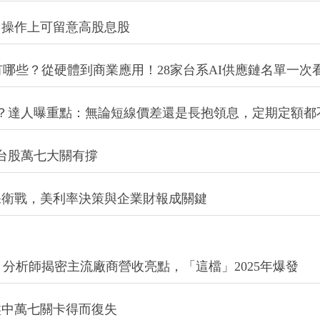
，操作上可留意高股息股
有哪些？從硬體到商業應用！28家台系AI供應鏈名單一次
該賣？達人曝重點：無論短線價差還是長抱領息，定期定額都
：台股萬七大關有撐
保衛戰，美利率決策與企業財報成關鍵
？分析師揭密主流廠商營收亮點，「這檔」2025年爆發
盤中萬七關卡得而復失