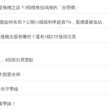
還是無稽之談？3指標推估鴻海的「合理價」
台股如何布局？公開11檔殖利率超過7%，股價還被低估
微概念股有哪些？還有1檔ETF值得注意
，4招抓出買賣點
大類股全倒
股失守季線
復季線！