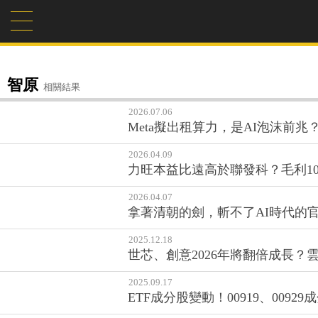
智原
相關結果
2026.07.06
Meta擬出租算力，是AI泡沫前
2026.04.09
力旺本益比遠高於聯發科？毛利1
2026.04.07
拿著清朝的劍，斬不了AI時代的
2025.12.18
世芯、創意2026年將翻倍成長？
2025.09.17
ETF成分股變動！00919、0092