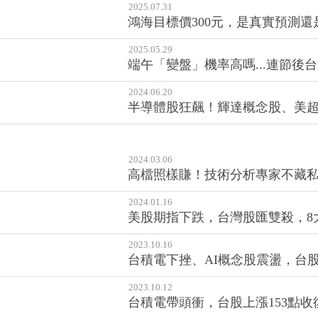
2025.07.31
鴻海目標價300元，是真實預測
2025.05.29
端午「變盤」機率高嗎...連節後
2024.06.20
半導體股狂飆！輝達概念股、美超
2024.03.06
高檔照樣賺！技術分析專家不藏私
2024.01.16
美股期指下跌，台灣股匯雙殺，8
2023.10.16
台積電下挫、AI概念股震盪，台
2023.10.12
台積電帶頭衝，台股上漲153點收