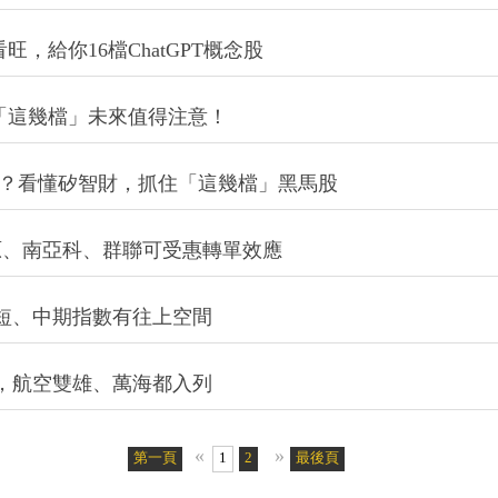
旺，給你16檔ChatGPT概念股
漲，「這幾檔」未來值得注意！
不同？看懂矽智財，抓住「這幾檔」黑馬股
原、南亞科、群聯可受惠轉單效應
短、中期指數有往上空間
股，航空雙雄、萬海都入列
«
»
第一頁
1
2
最後頁