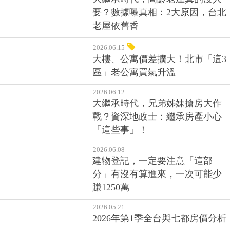
大繼承時代，高齡老屋真的沒人
要？數據曝真相：2大原因，台北
老屋依舊香
2026.06.15
大樓、公寓價差擴大！北市「這3
區」老公寓買氣升溫
2026.06.12
大繼承時代，兄弟姊妹搶房大作
戰？資深地政士：繼承房產小心
「這些事」！
2026.06.08
建物登記，一定要注意「這部
分」有沒有算進來，一次可能少
賺1250萬