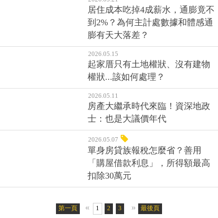
注意，這筆稅單你不用繳
2026.05.21
居住成本吃掉4成薪水，通膨竟不
到2%？為何主計處數據和體感通
膨有天大落差？
2026.05.15
起家厝只有土地權狀、沒有建物
權狀...該如何處理？
2026.05.11
房產大繼承時代來臨！資深地政
士：也是大議價年代
2026.05.07
單身房貸族報稅怎麼省？善用
「購屋借款利息」，所得額最高
扣除30萬元