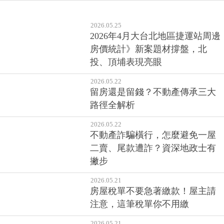
2026.05.21
2026年第1季全台與七都房價分析
2026.05.25
2026年4月大台北地區捷運站周邊
房價統計》新案題材撐盤，北
投、頂埔表現亮眼
2026.05.22
留房還是留錢？不動產傳承三大
路徑全解析
2026.05.22
不動產詐騙橫行，怎麼避免一屋
二賣、尾款遭詐？資深地政士有
撇步
2026.05.21
房屋稅單不要急著繳款！屋主請