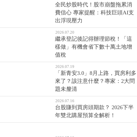
費信心 專家提醒：科技巨頭AI支
出浮現壓力
2026.07.20
繼承登記後記得辦理節稅！「這
樣做」有機會省下數十萬土地增
值稅
2026.07.19
「新青安3.0」8月上路，買房利多
來了？該注意什麼？專家：2大問
題未釐清
2026.07.16
台股賺到買房頭期款？ 2026下半
年雙北購屋預算全解析！
2026.07.10