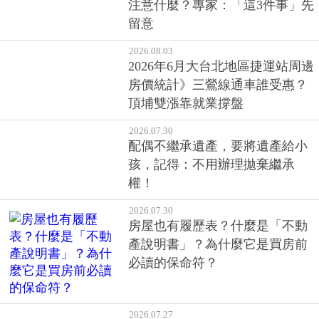
注意什麼？專家：「這3件事」先
留意
2026.08.03
2026年6月大台北地區捷運站周邊
房價統計》三鶯線通車誰受惠？
頂埔雙漲靠就業撐盤
2026.07.30
配偶不繼承遺產，要將遺產給小
孩，記得：不用辦理拋棄繼承
權！
2026.07.30
房屋也有履歷表？什麼是「不動
產說明書」？為什麼它是買房前
必讀的保命符？
2026.07.27
全民炒股時代！股市崩盤拖累消