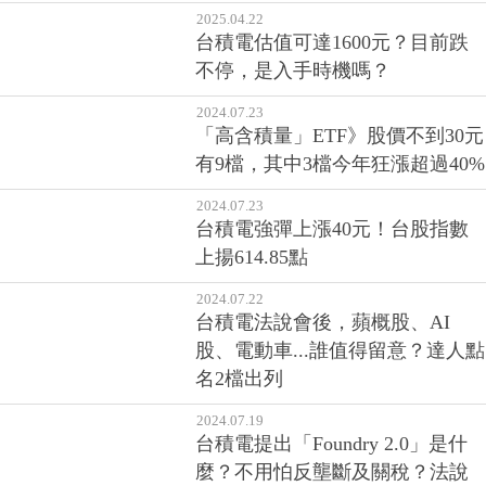
2025.04.22
台積電估值可達1600元？目前跌
不停，是入手時機嗎？
2024.07.23
「高含積量」ETF》股價不到30元
有9檔，其中3檔今年狂漲超過40%
2024.07.23
台積電強彈上漲40元！台股指數
上揚614.85點
2024.07.22
台積電法說會後，蘋概股、AI
股、電動車...誰值得留意？達人點
名2檔出列
2024.07.19
台積電提出「Foundry 2.0」是什
麼？不用怕反壟斷及關稅？法說