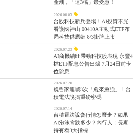
產潮，「這3檔」最受惠！
2026.08.03
台股科技新兵登場！AI投資不光
看護國神山 00410A主動式ETF布
局科技供應鏈 8/3掛牌上市
2026.07.23
AI商機續旺帶動科技股表現 永豐4
檔ETF配息公告出爐 7月24日前卡
位除息
2026.07.20
魏哲家連喊3次「愈來愈強」！台
積電法說揭重磅密碼
2026.07.14
台積電法說會行情怎麼走？如果
AI泡沫會跌多少？內行人：長期
持有看3大指標