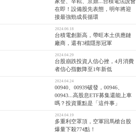
家登、辛耘、京鼎...台積電法說會
在即！設備股先表態，明年將迎
接最強勁成長循環
2024.06.18
台積電創新高，帶旺本土供應鏈
廠商，還有3檔隱形冠軍
2024.04.29
台股崩跌投資人信心挫，4月消費
者信心指數降至1年新低
2024.04.24
00940、00939破發，00946、
00943...高股息ETF募集還能上車
嗎？投資重點是「這件事」
2024.04.19
多重利空罩頂，空軍回馬槍台股
爆量下殺774點！