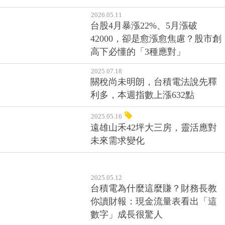
2026.05.11
台股4月暴漲22%、5月漲破
42000，卻是愈漲愈焦慮？股市創
高下必懂的「3種應對」
2025.07.18
關稅尚未明朗，台積電法說先釋
利多，本週指數上漲632點
2025.05.16
遠雄山禾42坪大三房，靈活應對
未來需求變化
2025.05.12
台積電為什麼這麼賺？財務長教
你讀財報：現金流量表看出「這
數字」成長很驚人