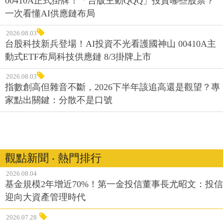
00410A正式掛牌！「台版主動QQQ」投資哪些股票？
一次看懂AI供應鏈布局
2026.08.03
台股科技新兵登場！AI投資不光看護國神山 00410A主
動式ETF布局科技供應鏈 8/3掛牌上市
2026.08.03
指數創高但雜音不斷，2026下半年該追高還是觀望？專
家點出關鍵：分散不是口號
觀點新聞 ‧ 熱門排行
2026.08.04
基金規模2年增近70%！第一金投信董事長尤昭文：投信
迎向大資產管理時代
2026.07.28