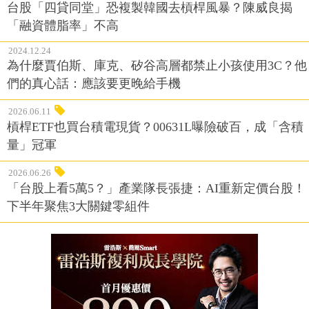
台股「四貸同堂」恐複製韓國去槓桿風暴？陳威良揭
「融資體脂率」不高
2024.12.24
為什麼賈伯斯、庫克、矽谷高層都禁止小孩使用3C？他
們的真心話：應該要更晚給手機
2026.06.11
槓桿ETF也買台積電現貨？00631L曝險破百，成「含積
量」冠軍
2026.06.26
「台股上看5萬5？」產業隊長張捷：AI重新定價台股！
下半年聚焦3大關鍵零組件