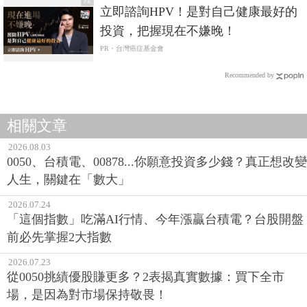
PR
立即諮詢HPV！是對自己健康最好的
投資，把握現在不嫌晚！
PR・台灣癌症基金會
Recommended by
相關文章
2026.08.03
0050、台積電、00878...你願意投資多少錢？真正想改變
人生，關鍵在「數大」
2026.07.24
「這個指數」吃滿AI行情、今年漲贏台積電？台股開盤
前必先掌握2大指數
2026.07.23
從0050挑績優股賺更多？2表揭真實數據：買下全市
場，是因為對市場保持敬畏！