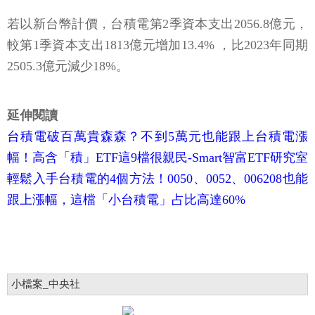
若以新台幣計價，台積電第2季資本支出2056.8億元，
較第1季資本支出1813億元增加13.4% ，比2023年同期
2505.3億元減少18%。
延伸閱讀
台積電破百萬貴森森？不到5萬元也能跟上台積電漲
幅！高含「積」ETF這9檔很親民-Smart智富ETF研究室
輕鬆入手台積電的4個方法！0050、0052、006208也能
跟上漲幅，這檔「小台積電」占比高達60%
小檔案_中央社