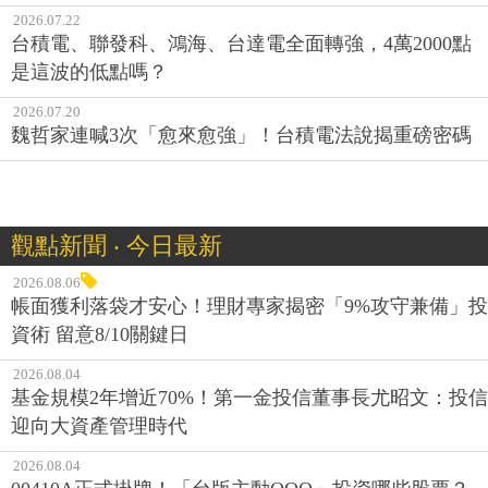
2026.07.22
台積電、聯發科、鴻海、台達電全面轉強，4萬2000點
是這波的低點嗎？
2026.07.20
魏哲家連喊3次「愈來愈強」！台積電法說揭重磅密碼
觀點新聞 ‧ 今日最新
2026.08.06
帳面獲利落袋才安心！理財專家揭密「9%攻守兼備」投
資術 留意8/10關鍵日
2026.08.04
基金規模2年增近70%！第一金投信董事長尤昭文：投信
迎向大資產管理時代
2026.08.04