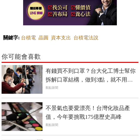
關鍵字:
台積電
晶圓
資本支出
台積電法說
你可能會喜歡
有錢買不到口罩？台大化工博士幫你
拆解口罩結構，做到3點，就不用每
天換！
觀點新聞
不景氣也要愛漂亮！台灣化妝品產
值，今年要挑戰175億歷史高峰
觀點新聞