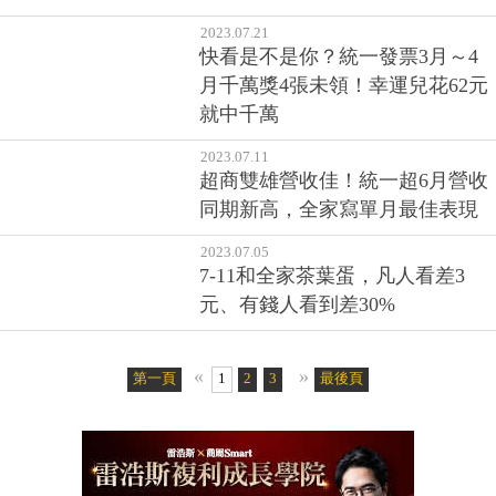
2023.07.21
快看是不是你？統一發票3月～4
月千萬獎4張未領！幸運兒花62元
就中千萬
2023.07.11
超商雙雄營收佳！統一超6月營收
同期新高，全家寫單月最佳表現
2023.07.05
7-11和全家茶葉蛋，凡人看差3
元、有錢人看到差30%
«
»
第一頁
1
2
3
4
5
最後頁
6
7
8