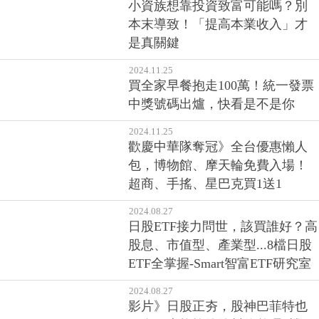
小資族想靠投資致富可能嗎？別
本末導致！「提高本業收入」才
是真關鍵
2024.11.25
買全家早餐抱走100萬！統一發票
中獎號碼出爐，快看是不是你
2024.11.25
歡慶中華隊奪冠》全台優惠懶人
包，博物館、摩天輪免費入場！
超商、手搖、星巴克買1送1
2024.08.27
日股ETF接力問世，該買誰好？高
股息、市值型、產業型...8檔日股
ETF全掌握-Smart智富ETF研究室
2024.08.27
影片》日股正夯，股神巴菲特也