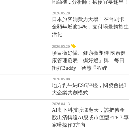
地商機...分析師：撿便宜要趁早！
2026.05.28
日本旅客消費力大增！在台刷卡
金額年增逾14%，支付場景趨於生
活化
2026.05.20
項目衡好懂、健康衡即時 國泰健
康管理發表「衡好選」與「每日
衡好Buddy」智慧哩程碑
2026.05.08
地方創生納ESG評鑑，國發會提3
大企業共創模式
2026.04.13
AI潮下科技股漲翻天，該把傳產
股出清轉追AI股或市值型ETF？專
家曝操作3方向