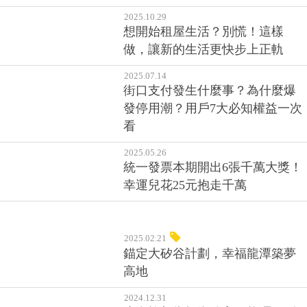
2025.10.29
想開始租屋生活？別慌！這樣
做，讓新的生活更快步上正軌
2025.07.14
街口支付發生什麼事？為什麼爆
發停用潮？用戶7大必知權益一次
看
2025.05.26
統一發票本期開出6張千萬大獎！
幸運兒花25元抱走千萬
2025.02.21
錨定大矽谷計劃，幸福龍潭築夢
高地
2024.12.31