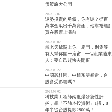
價策略大公開
2023.12.07
逆勢投資的勇氣，你有嗎？從百
萬本金滾出千萬資產，他靠3關鍵
買在股票上漲前
2023.09.02
當老天爺關上你一扇門，別傻等
有人幫你開一扇窗...一個創業過來
人：要自己趕快去開窗
2023.08.22
中國碧桂園、中植系雙暴雷，台
股會受影響嗎？
2023.08.02
科技業工程師兩度爆發急性肝
炎，靠「不蝕本投資術」1招，8
年半從台股提款2800萬！