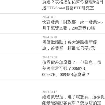
買進？表格控佑佑幫你整理8檔日
股ETF-Smart智富ETF研究室
2024.08.01
快對發票！財政部：統一發票5-6
月千萬獎15張，200萬獎19張
2024.06.28
蛋價繼續跌！各大通路推新優
惠，茶葉蛋一顆最低只要7元
2024.05.08
債券價差怎麼賺？一但降息，價
差將非常可觀？00687B、
00937B、00945B怎麼選？
2024.03.17
經過就想逛，逛了就想買...這樣促
銷最能讓顧客買單？藥妝店的定