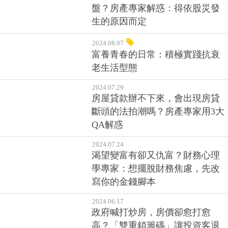
盤？房產專家解惑：得依股災發
生的原因而定
2024.08.07
富養青春的日常：積極實踐抗衰
老生活型態
2024.07.29
房屋貸款辦不下來，會出現房貸
斷頭的法拍潮嗎？房產專家用3大
QA解惑
2024.07.24
渴望變富有卻又仇富？財務心理
學專家：想擺脫財務焦慮，先改
寫你的金錢腳本
2024.06.17
政府喊打炒房，房價卻愈打愈
高？「雙重鎖籌碼」讓投資客退