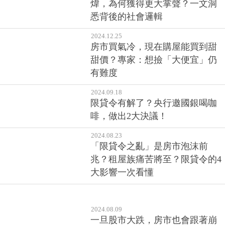
煒，為何獲得更大掌聲？一文洞
悉背後的社會邏輯
2024.12.25
房市買氣冷，現在購屋能買到甜
甜價？專家：想撿「大便宜」仍
有難度
2024.09.18
限貸令有解了？央行邀國銀喝咖
啡，做出2大決議！
2024.08.23
「限貸令之亂」是房市泡沫前
兆？租屋族痛苦將至？限貸令的4
大影響一次看懂
2024.08.09
一旦股市大跌，房市也會跟著崩