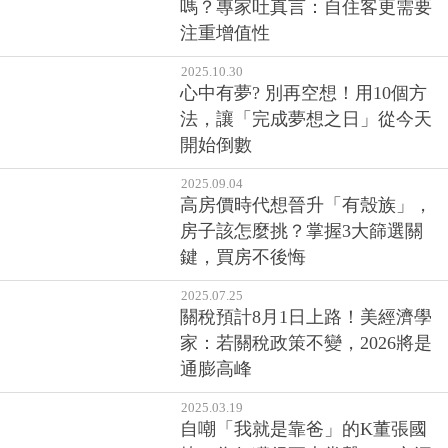
嗎？專家吐真言：自住客更需要
注重增值性
2025.10.30
心中有夢? 別再空想！用10個方
法，讓「完成夢想之日」從今天
開始倒數
2025.09.04
高房價時代想晉升「有殼族」，
房子該怎麼挑？掌握3大篩選關
鍵，買房不後悔
2025.07.25
關稅預計8月1日上路！美經濟學
家：若關稅政策不變，2026將是
通膨高峰
2025.03.19
自嘲「我就是靠爸」的K董張國