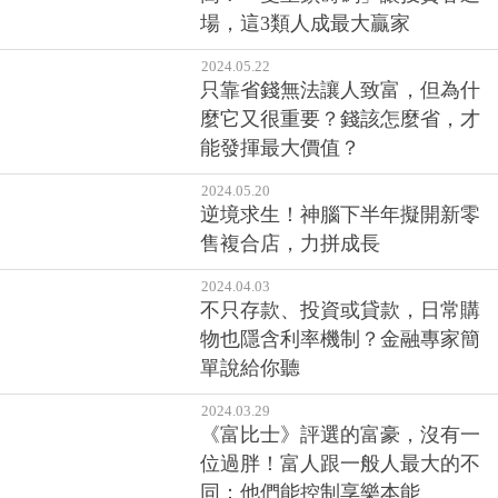
場，這3類人成最大贏家
2024.05.22
只靠省錢無法讓人致富，但為什
麼它又很重要？錢該怎麼省，才
能發揮最大價值？
2024.05.20
逆境求生！神腦下半年擬開新零
售複合店，力拼成長
2024.04.03
不只存款、投資或貸款，日常購
物也隱含利率機制？金融專家簡
單說給你聽
2024.03.29
《富比士》評選的富豪，沒有一
位過胖！富人跟一般人最大的不
同：他們能控制享樂本能