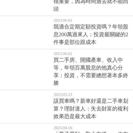
很重要，因為時間過去就不能回
頭
2023.06.05
我適合定期定額投資嗎？年領股
息200萬過來人：投資最關鍵的2
件事是部位跟成本
2023.06.02
買二手房、開國產車、收入中
等，年領百萬股息的他真心分
享：投資，不需要總想著本多終
勝
2023.05.23
該買車嗎？新車好還是二手車划
算？理財達人：失去財富的複利
效果恐是最大成本
2023.04.16