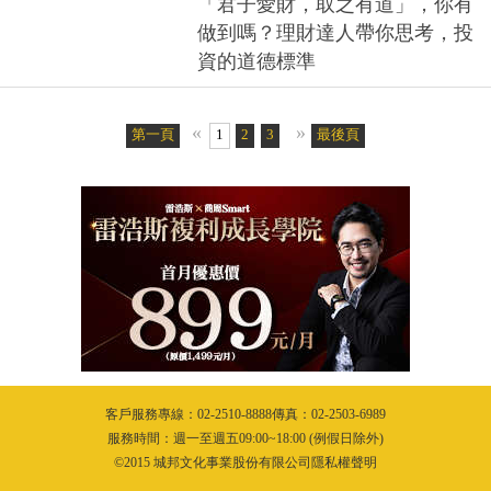
「君子愛財，取之有道」，你有
做到嗎？理財達人帶你思考，投
資的道德標準
«
»
第一頁
1
2
3
4
5
最後頁
6
7
8
9
10
客戶服務專線：02-2510-8888傳真：02-2503-6989
服務時間：週一至週五09:00~18:00 (例假日除外)
©2015 城邦文化事業股份有限公司隱私權聲明