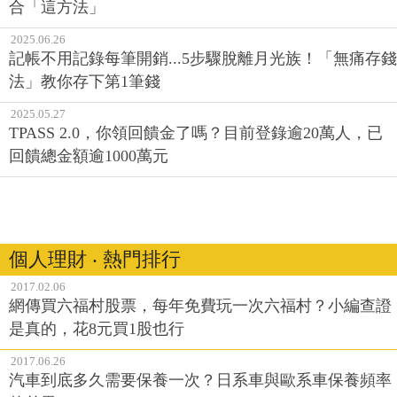
合「這方法」
2025.06.26
記帳不用記錄每筆開銷...5步驟脫離月光族！「無痛存錢
法」教你存下第1筆錢
2025.05.27
TPASS 2.0，你領回饋金了嗎？目前登錄逾20萬人，已
回饋總金額逾1000萬元
個人理財 ‧ 熱門排行
2017.02.06
網傳買六福村股票，每年免費玩一次六福村？小編查證
是真的，花8元買1股也行
2017.06.26
汽車到底多久需要保養一次？日系車與歐系車保養頻率