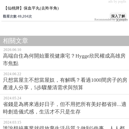
ads by popIn
【仙桃牌】保血平丸(去羚羊角)
深入了解
觀看次數 49,204次
Recommended by
相關文章
2026.06.10
高端自住為何開始重視健康宅？Hygge欣民權成高雄房
市焦點
2024.06.22
只想當屋主不想當屋奴，有解嗎？看過1000間房子的房
產達人分享，5步驟釐清需求與預算
2024.05.24
省錢是為將來過好日子，但不用把所有美好都省掉...適
時創造儀式感，生活才不只是生存
2024.03.15
誰說想拚事業就得放棄生活品質？做到5件事，人人都