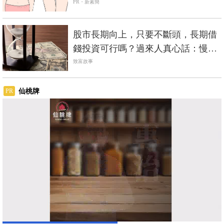
PR・新素簡
股市長期向上，只要不斷頭，長期借
錢投資可行嗎？過來人真心話：慢慢
來比較快
致富故事
仙桃牌
PR