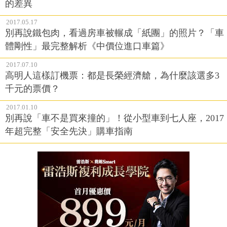
的差異
2017.05.17
別再說鐵包肉，看過房車被輾成「紙團」的照片？「車
體剛性」最完整解析《中價位進口車篇》
2017.07.10
高明人這樣訂機票：都是長榮經濟艙，為什麼該選多3
千元的票價？
2017.01.10
別再說「車不是買來撞的」！從小型車到七人座，2017
年超完整「安全先決」購車指南