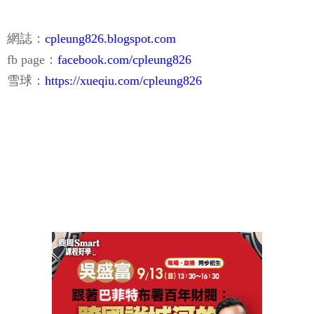
網誌：
cpleung826.blogspot.com
fb page：
facebook.com/cpleung826
雪球：
https://xueqiu.com/cpleung826