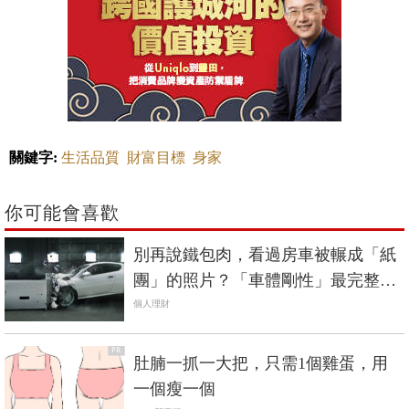
關鍵字:
生活品質
財富目標
身家
你可能會喜歡
別再說鐵包肉，看過房車被輾成「紙
團」的照片？「車體剛性」最完整解
析《中價位進口車篇》
個人理財
PR
肚腩一抓一大把，只需1個雞蛋，用
一個瘦一個