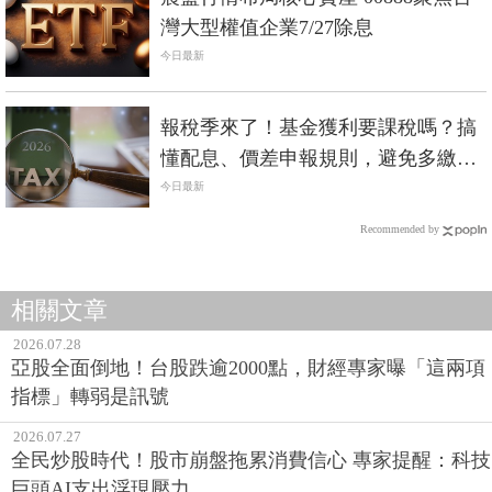
灣大型權值企業7/27除息
今日最新
報稅季來了！基金獲利要課稅嗎？搞
懂配息、價差申報規則，避免多繳冤
枉稅
今日最新
Recommended by
相關文章
2026.07.28
亞股全面倒地！台股跌逾2000點，財經專家曝「這兩項
指標」轉弱是訊號
2026.07.27
全民炒股時代！股市崩盤拖累消費信心 專家提醒：科技
巨頭AI支出浮現壓力