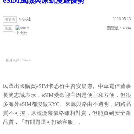
eSIM風險與原號漫遊優勢
2026.05.13
中央社
撰文者
瀏覽數：
4884
來源
中央社
圖片來源：iStock
民眾出國購買eSIM卡恐衍生資安疑慮。中華電信董事
長簡志誠表示，eSIM受歡迎主因是便宜和方便，但很
多海外eSIM都沒做KYC、來源與路由不透明，網路品
質不可控，原號漫遊價格雖相對貴，但能買到安全跟
品質，「有問題還可打給客服」。