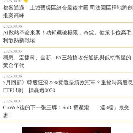
2026.08.07
都審通過！土城暫緩區縫合最後拼圖 司法園區釋地將創
推案高峰
2026.08.06
AI散熱革命來襲！功耗飆破極限，奇鋐、健策卡位高毛
利散熱新戰場
2026.08.05
穩懋、宏捷科、全新...PA三雄搶攻光通訊與低軌衛星的
黃金年代
2026.08.06
7月回顧》韓股狂瀉22%竟還是績效冠軍？重挫時高股息
ETF只剩一檔贏過0050
2026.08.07
CoWoS後的下一張王牌：SoIC擴產潮，「這3檔」最受
惠！