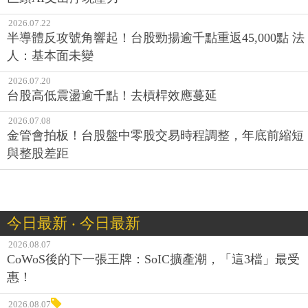
2026.07.22
半導體反攻號角響起！台股勁揚逾千點重返45,000點 法
人：基本面未變
2026.07.20
台股高低震盪逾千點！去槓桿效應蔓延
2026.07.08
金管會拍板！台股盤中零股交易時程調整，年底前縮短
與整股差距
今日最新 ‧ 今日最新
2026.08.07
CoWoS後的下一張王牌：SoIC擴產潮，「這3檔」最受
惠！
2026.08.07