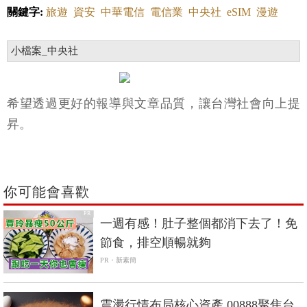
關鍵字:
旅遊
資安
中華電信
電信業
中央社
eSIM
漫遊
小檔案_中央社
希望透過更好的報導與文章品質，讓台灣社會向上提
昇。
你可能會喜歡
PR
一週有感！肚子整個都消下去了！免
節食，排空順暢就夠
PR・新素簡
震盪行情布局核心資產 00888聚焦台