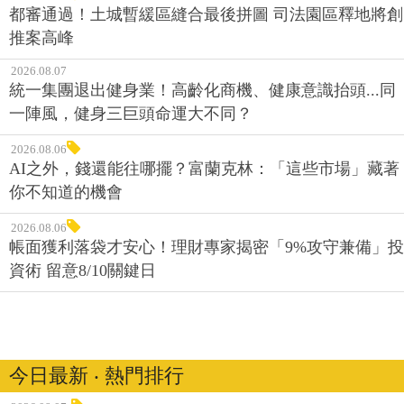
都審通過！土城暫緩區縫合最後拼圖 司法園區釋地將創
推案高峰
2026.08.07
統一集團退出健身業！高齡化商機、健康意識抬頭...同
一陣風，健身三巨頭命運大不同？
2026.08.06
AI之外，錢還能往哪擺？富蘭克林：「這些市場」藏著
你不知道的機會
2026.08.06
帳面獲利落袋才安心！理財專家揭密「9%攻守兼備」投
資術 留意8/10關鍵日
今日最新 ‧ 熱門排行