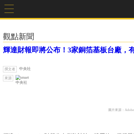
觀點新聞
輝達財報即將公布！3家銅箔基板台廠，
中央社
撰文者
來源
中央社
圖片來源：Adobe F