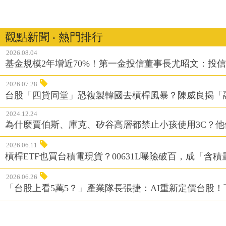
觀點新聞 ‧ 熱門排行
2026.08.04
基金規模2年增近70%！第一金投信董事長尤昭文：投
2026.07.28
台股「四貸同堂」恐複製韓國去槓桿風暴？陳威良揭「
2024.12.24
為什麼賈伯斯、庫克、矽谷高層都禁止小孩使用3C？
2026.06.11
槓桿ETF也買台積電現貨？00631L曝險破百，成「含
2026.06.26
「台股上看5萬5？」產業隊長張捷：AI重新定價台股！