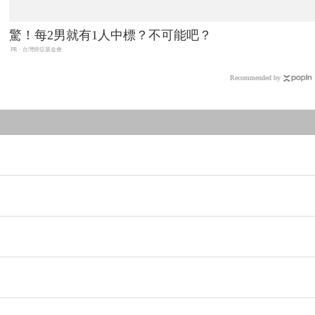
驚！每2男就有1人中標？不可能吧？
PR・台灣癌症基金會
Recommended by