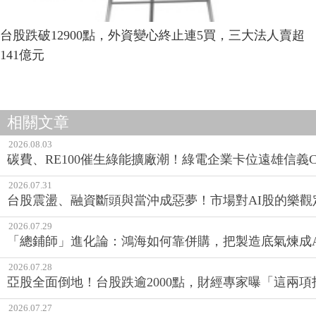
台股跌破12900點，外資變心終止連5買，三大法人賣超
141億元
相關文章
2026.08.03
碳費、RE100催生綠能擴廠潮！綠電企業卡位遠雄信義CE
2026.07.31
台股震盪、融資斷頭與當沖成惡夢！市場對AI股的樂觀
2026.07.29
「總鋪師」進化論：鴻海如何靠併購，把製造底氣煉成A
2026.07.28
亞股全面倒地！台股跌逾2000點，財經專家曝「這兩
2026.07.27