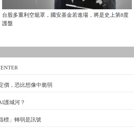
台股多重利空籠罩，國安基金若進場，將是史上第8度
護盤
NTER
定價，恐比想像中脆弱
I護城河？
項指標」轉弱是訊號