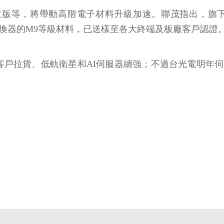
l系列GPU改版等，將帶動高階電子材料升級加速。聯茂指出，
度交換器的M9等級材料，已送樣至各大終端及板廠客戶認證
戶拉貨、低軌衛星和AI伺服器續強；不過台光電明年伺服器