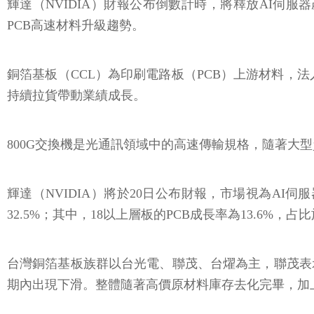
輝達（NVIDIA）財報公布倒數計時，將釋放AI伺
PCB高速材料升級趨勢。
銅箔基板（CCL）為印刷電路板（PCB）上游材料，
持續拉貨帶動業績成長。
800G交換機是光通訊領域中的高速傳輸規格，隨著大型
輝達（NVIDIA）將於20日公布財報，市場視為AI伺服器
32.5%；其中，18以上層板的PCB成長率為13.6%，占
台灣銅箔基板族群以台光電、聯茂、台燿為主，聯茂表
期內出現下滑。整體隨著高價原材料庫存去化完畢，加