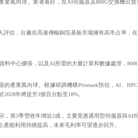
服器產業風向球。業者看好，在AI伺服器及800G交換機
法人評估，台廠在高速傳輸銅箔基板市場擁有高市占率，在
資料中心擴張，以及AI所需的大量計算和數據處理，800
的產業風向球。根據研調機構Prismark預估，AI、HP
比於2028年將提升3個百分點至18%。
示，第3季營收年增近2成，主要受惠通用型伺服器與AI
上產能利用持續提高，未來毛利率可望逐步回升。