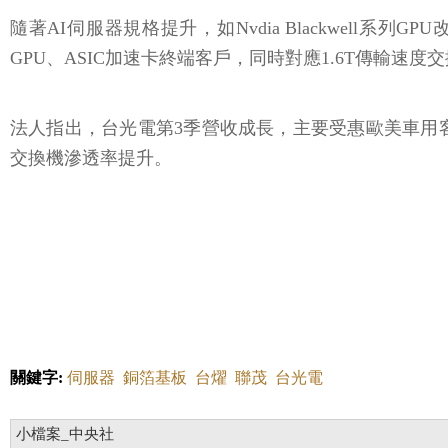
隨著AI伺服器規格提升，如Nvdia Blackwel
GPU、ASIC加速卡終端客戶，同時對應1.6T傳輸速
法人指出，台光電第3季營收成長，主要受惠歐美車用客
交換機滲透率提升。
關鍵字:
伺服器
銅箔基板
台燿
聯茂
台光電
小檔案_中央社