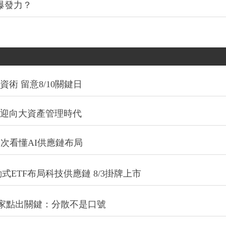
爆發力？
術 留意8/10關鍵日
信迎向大資產管理時代
一次看懂AI供應鏈布局
式ETF布局科技供應鏈 8/3掛牌上市
專家點出關鍵：分散不是口號