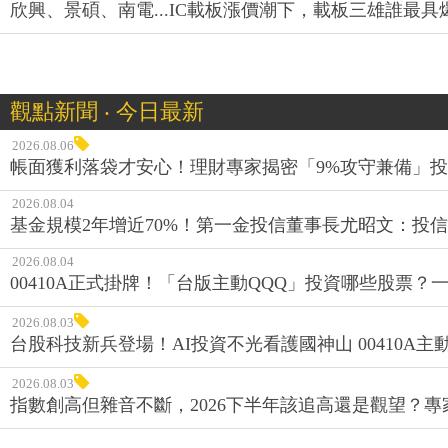
欣興、景碩、南電...IC載板漲價潮下，載板三雄誰最具
觀點新聞 ‧ 今日最新
2026.08.06
帳面獲利落袋才安心！理財專家揭密「9%攻守兼備」投資
2026.08.04
基金規模2年增近70%！第一金投信董事長尤昭文：投
2026.08.04
00410A正式掛牌！「台版主動QQQ」投資哪些股票？
2026.08.03
台股科技新兵登場！AI投資不光看護國神山 00410A主動
2026.08.03
指數創高但雜音不斷，2026下半年該追高還是觀望？