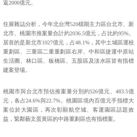
返2000億元。
住展雜誌分析，今年北台灣520檔期主力區台北市、新
北市、桃園市推案量合計約2036.5億元，占比約95%。
居首的是新北市1027億元，占48.1%，其中土城區運校
重劃區、三重區二重重劃區右岸、中和區捷運中原站
生活圈、林口區、板橋區、五股區及淡水區皆有指標
建案登場。
桃園市與台北市預估推案量分別約526億元、483.5億
元，各占24.6%與22.7%。桃園區境內百億元手指標大
案位於大園區，再次彰顯航空城、客運園區話題效
益，緊鄰藝文蛋黃區的中路重劃區也有指標案。