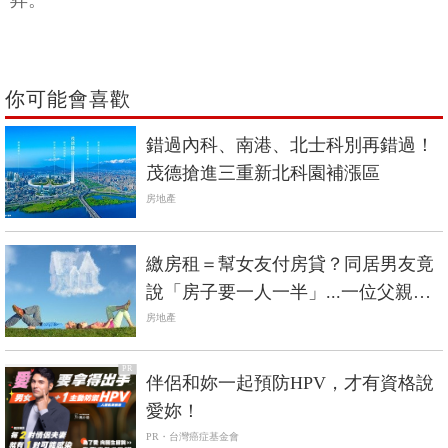
昇。
你可能會喜歡
錯過內科、南港、北士科別再錯過！
茂德搶進三重新北科園補漲區
房地產
繳房租＝幫女友付房貸？同居男友竟
說「房子要一人一半」...一位父親對
女兒的勸告：這種男人別嫁
房地產
PR
伴侶和妳一起預防HPV，才有資格說
愛妳！
PR・台灣癌症基金會