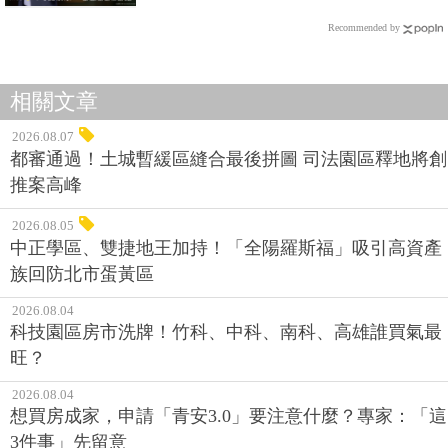
Recommended by
相關文章
2026.08.07
都審通過！土城暫緩區縫合最後拼圖 司法園區釋地將創
推案高峰
2026.08.05
中正學區、雙捷地王加持！「全陽羅斯福」吸引高資產
族回防北市蛋黃區
2026.08.04
科技園區房市洗牌！竹科、中科、南科、高雄誰買氣最
旺？
2026.08.04
想買房成家，申請「青安3.0」要注意什麼？專家：「這
3件事」先留意