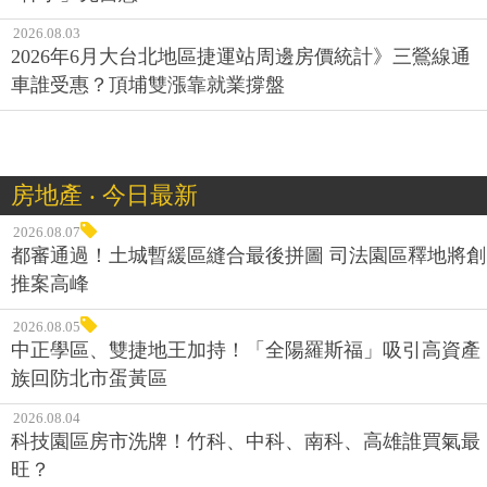
2026.08.03
2026年6月大台北地區捷運站周邊房價統計》三鶯線通
車誰受惠？頂埔雙漲靠就業撐盤
房地產 ‧ 今日最新
2026.08.07
都審通過！土城暫緩區縫合最後拼圖 司法園區釋地將創
推案高峰
2026.08.05
中正學區、雙捷地王加持！「全陽羅斯福」吸引高資產
族回防北市蛋黃區
2026.08.04
科技園區房市洗牌！竹科、中科、南科、高雄誰買氣最
旺？