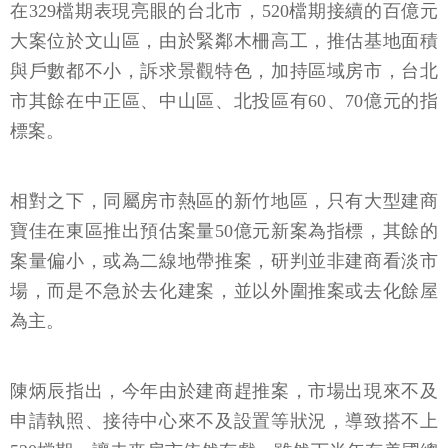
在329檔期表現亮眼的台北市，520檔期接續的百億元
大案位於文山區，由於緊鄰木柵高工，推估基地面積
與戶數都不小，訴求景觀特色，加持區域房市，台北
市其餘在中正區、中山區、北投區有60、70億元的指
標案。
相對之下，同屬房市熱區的新竹地區，只有大型建商
寶佳在東區推出預估案量50億元新案為指標，其餘的
案量偏小，或為二線地帶推案，研判並非建商看淡市
場，而是不急於去化建案，並以外圍推案或去化餘屋
為主。
陳炳辰指出，今年由於建商趕推案，市場出現來不及
申請執照、接待中心來不及設置等狀況，導致搭不上