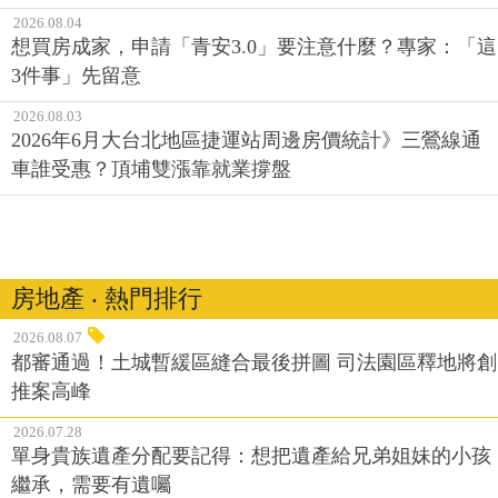
2026.08.04
想買房成家，申請「青安3.0」要注意什麼？專家：「這
3件事」先留意
2026.08.03
2026年6月大台北地區捷運站周邊房價統計》三鶯線通
車誰受惠？頂埔雙漲靠就業撐盤
房地產 ‧ 熱門排行
2026.08.07
都審通過！土城暫緩區縫合最後拼圖 司法園區釋地將創
推案高峰
2026.07.28
單身貴族遺產分配要記得：想把遺產給兄弟姐妹的小孩
繼承，需要有遺囑