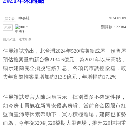
2021年來高點
2024.05.09
中央社
撰文者
瀏覽數：
22384
來源
中央社
圖片來源：達志影像
住展雜誌指出，北台灣2024年520檔期新成屋、預售屋
預估推案量約新台幣2134.6億元，為2021年以來高點，
顯示建商完全擺脫連續升息、各項房市調控陰霾，較
去年實際推案量增加約313.9億元，年增幅約17.2%。
住展雜誌發言人陳炳辰表示，揮別眾多不確定性後，
如今房市買氣在新青安優惠房貸、當前資金因股市紅
盤而豐沛等因素帶動下，買方積極進場，建商也順勢
而為，今年從329到520檔期大舉進場，推升520檔期重