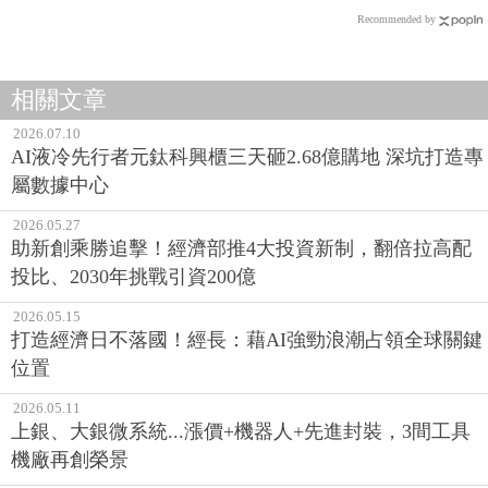
Recommended by
相關文章
2026.07.10
AI液冷先行者元鈦科興櫃三天砸2.68億購地 深坑打造專
屬數據中心
2026.05.27
助新創乘勝追擊！經濟部推4大投資新制，翻倍拉高配
投比、2030年挑戰引資200億
2026.05.15
打造經濟日不落國！經長：藉AI強勁浪潮占領全球關鍵
位置
2026.05.11
上銀、大銀微系統...漲價+機器人+先進封裝，3間工具
機廠再創榮景