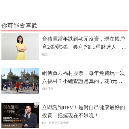
你可能會喜歡
台積電當年跌到40元沒賣，現在帳戶
竟2張變5張、獲利7倍...理財達人：個
股賺5倍以上通常只有2種情況
股票
網傳買六福村股票，每年免費玩一次
六福村？小編查證是真的，花8元買1
股也行
個人理財
PR
立即諮詢HPV！是對自己健康最好的
投資，把握現在不嫌晚！
PR・台灣癌症基金會