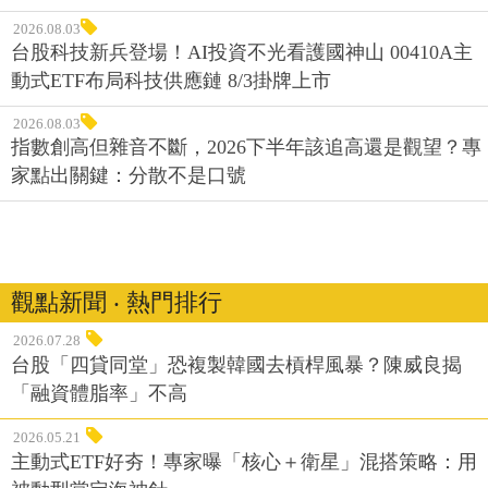
2026.08.03
台股科技新兵登場！AI投資不光看護國神山 00410A主
動式ETF布局科技供應鏈 8/3掛牌上市
2026.08.03
指數創高但雜音不斷，2026下半年該追高還是觀望？專
家點出關鍵：分散不是口號
觀點新聞 ‧ 熱門排行
2026.07.28
台股「四貸同堂」恐複製韓國去槓桿風暴？陳威良揭
「融資體脂率」不高
2026.05.21
主動式ETF好夯！專家曝「核心＋衛星」混搭策略：用