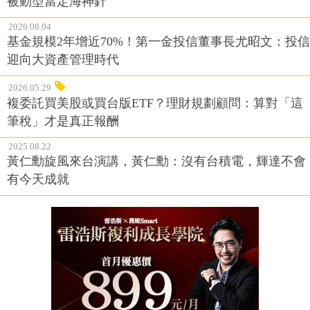
被動型當定海神針
2026.08.04
基金規模2年增近70%！第一金投信董事長尤昭文：投信
迎向大資產管理時代
2026.05.29
複委託買美股或買台版ETF？理財規劃顧問：算對「這
筆稅」才是真正報酬
2025.08.22
黃仁勳旋風來台演講，黃仁勳：沒有台積電，輝達不會
有今天成就