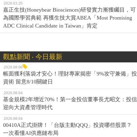
2026.03.20
嘉正生技(Honeybear Biosciences)研發實力漸獲矚目，可
為國際學習典範 再獲生技大賞ABEA「Most Promising
ADC Clinical Candidate in Taiwan」肯定
觀點新聞 ‧ 今日最新
2026.08.06
帳面獲利落袋才安心！理財專家揭密「9%攻守兼備」投
資術 留意8/10關鍵日
2026.08.04
基金規模2年增近70%！第一金投信董事長尤昭文：投信
迎向大資產管理時代
2026.08.04
00410A正式掛牌！「台版主動QQQ」投資哪些股票？
一次看懂AI供應鏈布局