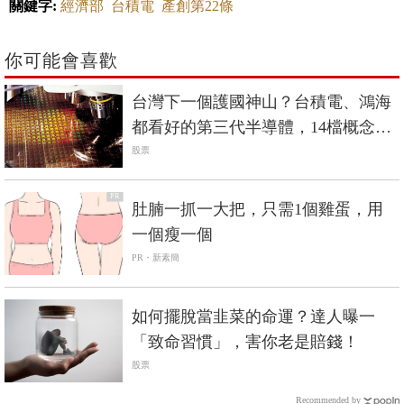
關鍵字:
經濟部
台積電
產創第22條
你可能會喜歡
台灣下一個護國神山？台積電、鴻海
都看好的第三代半導體，14檔概念股
出列
股票
PR
肚腩一抓一大把，只需1個雞蛋，用
一個瘦一個
PR・新素簡
如何擺脫當韭菜的命運？達人曝一
「致命習慣」，害你老是賠錢！
股票
Recommended by