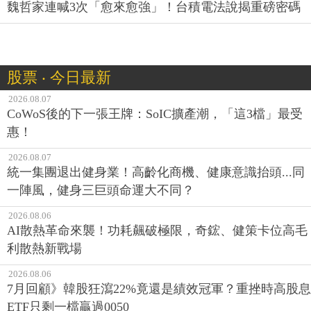
魏哲家連喊3次「愈來愈強」！台積電法說揭重磅密碼
股票 ‧ 今日最新
2026.08.07
CoWoS後的下一張王牌：SoIC擴產潮，「這3檔」最受
惠！
2026.08.07
統一集團退出健身業！高齡化商機、健康意識抬頭...同
一陣風，健身三巨頭命運大不同？
2026.08.06
AI散熱革命來襲！功耗飆破極限，奇鋐、健策卡位高毛
利散熱新戰場
2026.08.06
7月回顧》韓股狂瀉22%竟還是績效冠軍？重挫時高股息
ETF只剩一檔贏過0050