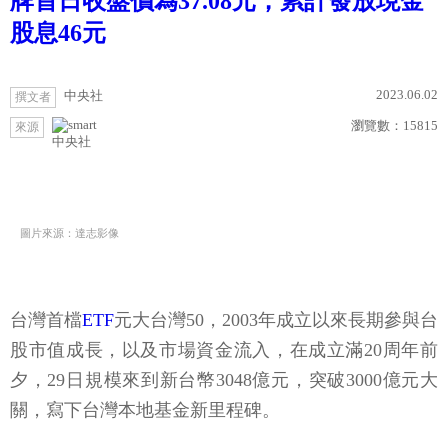
牌首日收盤價為37.08元，累計發放現金
股息46元
2023.06.02
中央社
撰文者
瀏覽數：
15815
來源
中央社
圖片來源：達志影像
台灣首檔
ETF
元大台灣50，2003年成立以來長期參與台
股市值成長，以及市場資金流入，在成立滿20周年前
夕，29日規模來到新台幣3048億元，突破3000億元大
關，寫下台灣本地基金新里程碑。