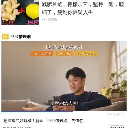
PR
減肥首選，檸檬加它，堅持一週，腰
細了，瘦到你懷疑人生
PR・新素簡
9597借錢網
PR
ads by popIn
把握當沖好時機！資金「9597借錢網」先借你