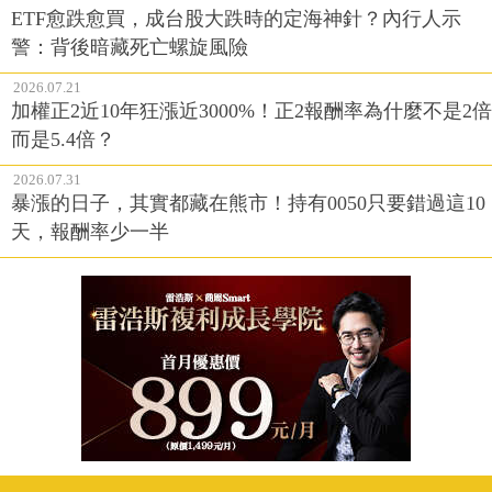
ETF愈跌愈買，成台股大跌時的定海神針？內行人示
警：背後暗藏死亡螺旋風險
2026.07.21
加權正2近10年狂漲近3000%！正2報酬率為什麼不是2倍
而是5.4倍？
2026.07.31
暴漲的日子，其實都藏在熊市！持有0050只要錯過這10
天，報酬率少一半