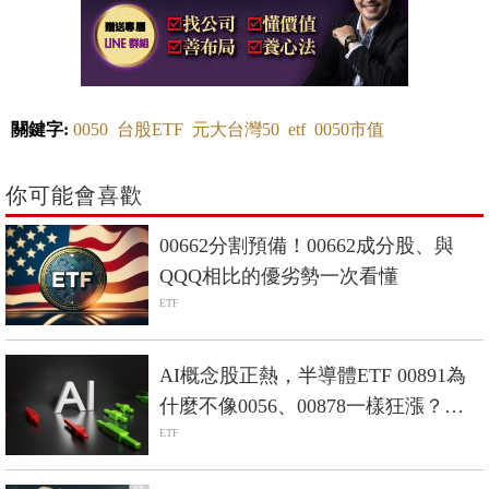
關鍵字:
0050
台股ETF
元大台灣50
etf
0050市值
你可能會喜歡
00662分割預備！00662成分股、與
QQQ相比的優劣勢一次看懂
ETF
AI概念股正熱，半導體ETF 00891為
什麼不像0056、00878一樣狂漲？股
添樂點出關鍵
ETF