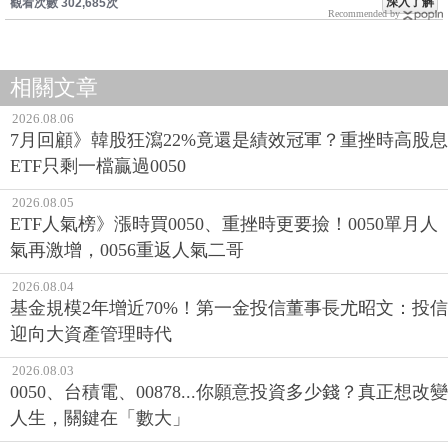
深入了解
觀看次數 302,685次
Recommended by
相關文章
2026.08.06
7月回顧》韓股狂瀉22%竟還是績效冠軍？重挫時高股息
ETF只剩一檔贏過0050
2026.08.05
ETF人氣榜》漲時買0050、重挫時更要撿！0050單月人
氣再激增，0056重返人氣二哥
2026.08.04
基金規模2年增近70%！第一金投信董事長尤昭文：投信
迎向大資產管理時代
2026.08.03
0050、台積電、00878...你願意投資多少錢？真正想改變
人生，關鍵在「數大」