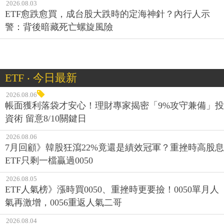
2026.08.03
ETF愈跌愈買，成台股大跌時的定海神針？內行人示
警：背後暗藏死亡螺旋風險
ETF ‧ 今日最新
2026.08.06
帳面獲利落袋才安心！理財專家揭密「9%攻守兼備」投
資術 留意8/10關鍵日
2026.08.06
7月回顧》韓股狂瀉22%竟還是績效冠軍？重挫時高股息
ETF只剩一檔贏過0050
2026.08.05
ETF人氣榜》漲時買0050、重挫時更要撿！0050單月人
氣再激增，0056重返人氣二哥
2026.08.04