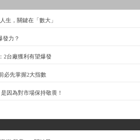
改變人生，關鍵在「數大」
爆發力？
：2台廠獲利有望爆發
前必先掌握2大指數
，是因為對市場保持敬畏！