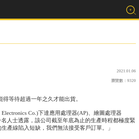
2021.01.06
瀏覽數：
9320
能得等待超過一年之久才能出貨。
g Electronics Co.)下達應用處理器(AP)、繪圖處理器
星一名人士透露，該公司截至年底為止的生產時程都極度緊
術的生產線陷入短缺，我們無法接受客戶訂單。」