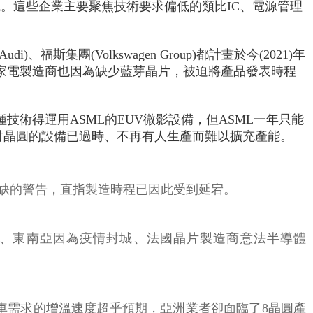
。這些企業主要聚焦技術要求偏低的類比IC、電源管理
斯集團(Volkswagen Group)都計畫於今(2021)年
本家電製造商也因為缺少藍芽晶片，被迫將產品發表時程
技術得運用ASML的EUV微影設備，但ASML一年只能
8吋晶圓的設備已過時、不再有人生產而難以擴充產能。
缺的警告，直指製造時程已因此受到延宕。
生火災、東南亞因為疫情封城、法國晶片製造商意法半導體
汽車需求的增溫速度超乎預期，亞洲業者卻面臨了8晶圓產