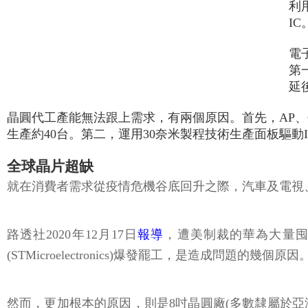
利
IC
電子
第
延
晶圓代工產能無法跟上需求，有兩個原因。首先，AP、G
生產約40台。第二，運用30奈米製程技術生產面板驅
全球晶片超缺
就在消費者需求從疫情危機谷底回升之際，汽車及電視
路透社2020年12月17日
報導
，遭美制裁的華為大量囤貨
(STMicroelectronics)爆發罷工，是造成問題的幾個原因
然而，更加根本的原因，則是8吋晶圓廠(多數隸屬於亞