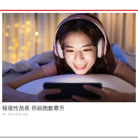
報復性熬夜 癌細胞數攀升
PR・安達人壽 安心抗癌