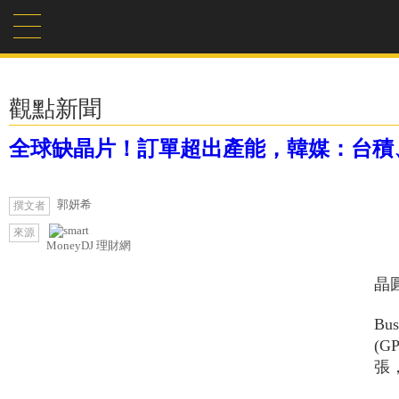
觀點新聞
全球缺晶片！訂單超出產能，韓媒：台積
郭妍希
撰文者
來源
MoneyDJ 理財網
晶
Bu
(
張