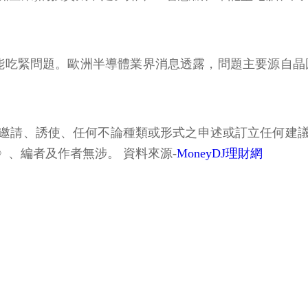
問題。歐洲半導體業界消息透露，問題主要源自晶圓代工廠，台
邀請、誘使、任何不論種類或形式之申述或訂立任何建
、編者及作者無涉。 資料來源-
MoneyDJ理財網