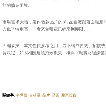
能的擴充困境。
市場需求大增，製作舊款晶片的8吋晶圓廠跟著面臨產能吃緊
力似乎特別高，「看來台積電已經來到極限。」
＊編者按：本文僅供參考之用，並不構成要約、招攬或
資決定，如因相關建議招致損失，概與《精實財經媒體》
關鍵字:
半導體
台積電
晶片
晶圓
股票投資