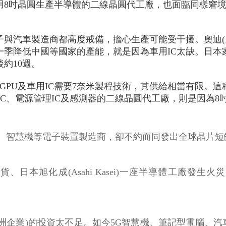
用8吋晶圓生產半導體的二線晶圓代工廠，也面臨同樣窘境
。
與汽車製造商都高度戒備，擔心生產可能受干擾。奧迪(Audi)、福
一季降低中國等國家的產能，就是因為車用IC太缺。日
後約10週。
PU及車用IC需要7奈米製程技術，其供給相當有限。這種
動IC、電源管理IC及感測器的二線晶圓代工廠，則是因為
、智慧機等電子裝置製造商，卻不約而同發出全球晶片短
、日本旭化成(Asahi Kasei)一座半導體工廠發
。
洲企業)的投資太不足。如今5G智慧機、筆記型電腦、