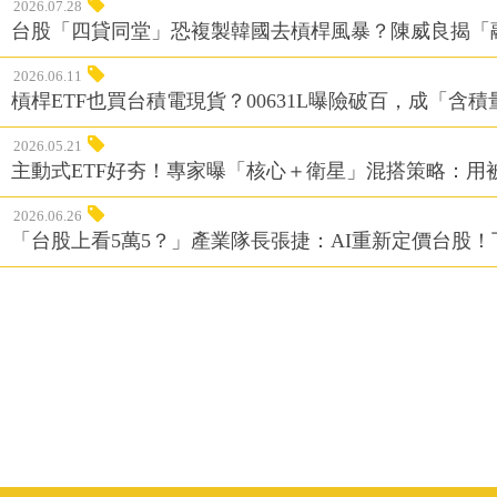
2026.07.28
台股「四貸同堂」恐複製韓國去槓桿風暴？陳威良揭「
2026.06.11
槓桿ETF也買台積電現貨？00631L曝險破百，成「含
2026.05.21
主動式ETF好夯！專家曝「核心＋衛星」混搭策略：用
2026.06.26
「台股上看5萬5？」產業隊長張捷：AI重新定價台股！