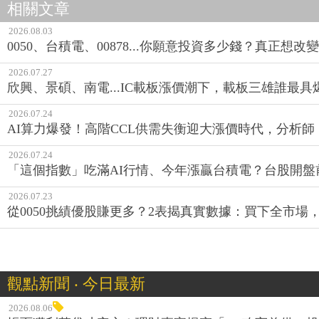
相關文章
2026.08.03
0050、台積電、00878...你願意投資多少錢？真正想
2026.07.27
欣興、景碩、南電...IC載板漲價潮下，載板三雄誰最具
2026.07.24
AI算力爆發！高階CCL供需失衡迎大漲價時代，分析師
2026.07.24
「這個指數」吃滿AI行情、今年漲贏台積電？台股開盤
2026.07.23
從0050挑績優股賺更多？2表揭真實數據：買下全市場
觀點新聞 ‧ 今日最新
2026.08.06