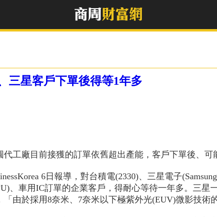
、三星客戶下單後得等1年多
圓代工廠目前接獲的訂單依舊超出產能，客戶下單後、可
sinessKorea 6日報導，對台積電(2330)、三星電子(Samsun
GPU)、車用IC訂單的企業客戶，得耐心等待一年多。三
，「由於採用8奈米、7奈米以下極紫外光(EUV)微影技