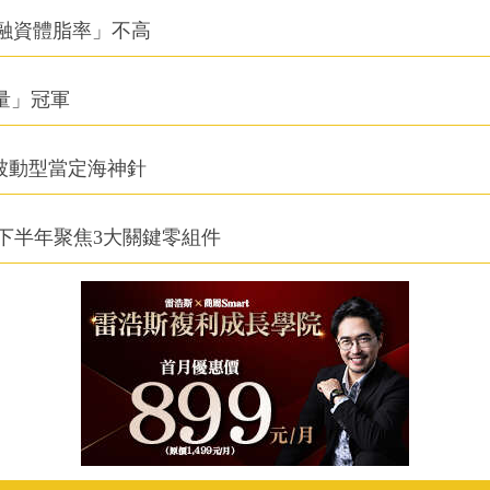
融資體脂率」不高
積量」冠軍
被動型當定海神針
下半年聚焦3大關鍵零組件