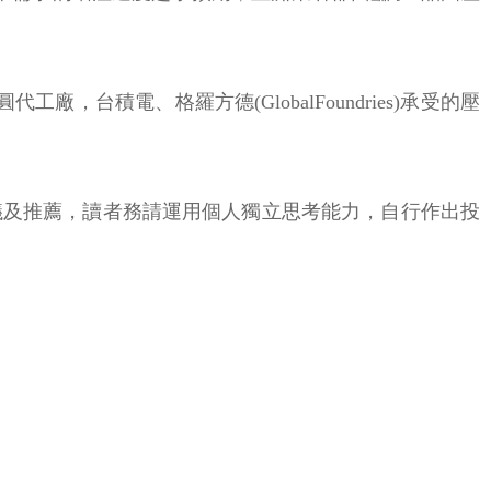
積電、格羅方德(GlobalFoundries)承受的壓
議及推薦，讀者務請運用個人獨立思考能力，自行作出投