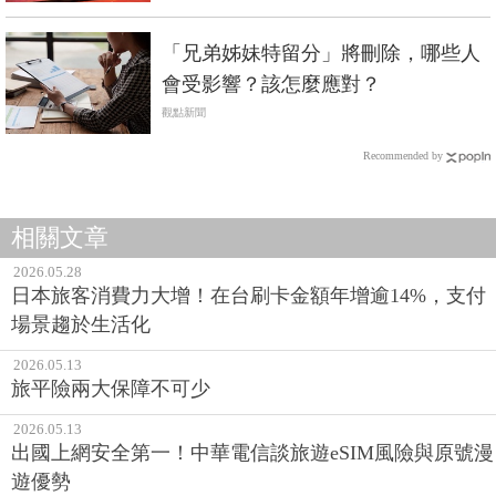
「兄弟姊妹特留分」將刪除，哪些人
會受影響？該怎麼應對？
觀點新聞
Recommended by
相關文章
2026.05.28
日本旅客消費力大增！在台刷卡金額年增逾14%，支付
場景趨於生活化
2026.05.13
旅平險兩大保障不可少
2026.05.13
出國上網安全第一！中華電信談旅遊eSIM風險與原號漫
遊優勢