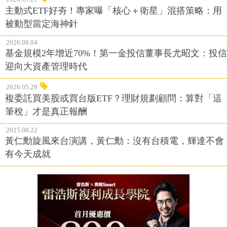
主動式ETF好夯！專家曝「核心＋衛星」混搭策略：用
被動型當定海神針
2026.08.04
基金規模2年增近70%！第一金投信董事長尤昭文：投信
迎向大資產管理時代
2026.05.29
複委託買美股或買台版ETF？理財規劃顧問：算對「這
筆稅」才是真正報酬
2025.08.22
黃仁勳旋風來台演講，黃仁勳：沒有台積電，輝達不會
有今天成就