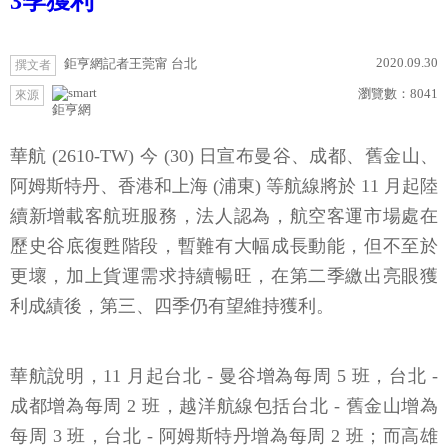
3季獲利
2020.09.30
鉅亨網記者王莞甯 台北
撰文者
瀏覽數：
8041
來源
鉅亨網
華航 (2610-TW) 今 (30) 日宣布曼谷、成都、舊金山、
阿姆斯特丹、香港和上海 (浦東) 等航線將於 11 月起陸
續新增載客航班服務，法人認為，航空客運市場處在
歷史谷底復甦階段，暫難有大幅成長動能，但不至於
更壞，加上貨運需求持續暢旺，在第二季繳出亮眼獲
利成績後，第三、四季仍有望維持獲利。
華航說明，11 月起台北 - 曼谷增為每周 5 班，台北 -
成都增為每周 2 班，越洋航線包括台北 - 舊金山增為
每周 3 班，台北 - 阿姆斯特丹增為每周 2 班；而高雄