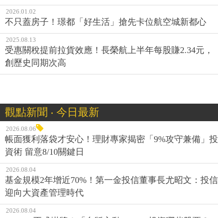
2026.01.02
不只蓋房子！璟都「好生活」搶先卡位航空城新都心
2025.08.13
受惠關稅提前拉貨效應！長榮航上半年每股賺2.34元，
創歷史同期次高
觀點新聞 ‧ 今日最新
2026.08.06
帳面獲利落袋才安心！理財專家揭密「9%攻守兼備」投
資術 留意8/10關鍵日
2026.08.04
基金規模2年增近70%！第一金投信董事長尤昭文：投信
迎向大資產管理時代
2026.08.04