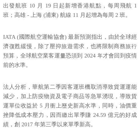
出發航班 10 月 19 日起新增香港航點，每周飛航 1
班；高雄 - 上海 (浦東) 航線 11 月起增為每周 2 班。
IATA (國際航空運輸協會) 最新預測指出，由於全球經
濟復甦緩慢，除了壓抑旅遊需求，也將限制商務旅行
預算，全球航空業客運量恐須到 2024 年才會回到疫情
前的水準。
法人分析，華航第二季因客運班機取消導致貨運運能
減少，加上防疫物資及電子商品等急單湧現，導致貨
運單位收益於 5 月衝上歷史新高水準，同時，油價重
挫降低成本壓力，因而繳出單季賺 24.59 億元的好成
績，創 2017 年第三季以來單季新高。