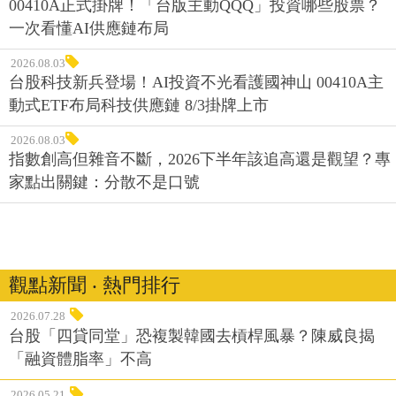
00410A正式掛牌！「台版主動QQQ」投資哪些股票？
一次看懂AI供應鏈布局
2026.08.03
台股科技新兵登場！AI投資不光看護國神山 00410A主
動式ETF布局科技供應鏈 8/3掛牌上市
2026.08.03
指數創高但雜音不斷，2026下半年該追高還是觀望？專
家點出關鍵：分散不是口號
觀點新聞 ‧ 熱門排行
2026.07.28
台股「四貸同堂」恐複製韓國去槓桿風暴？陳威良揭
「融資體脂率」不高
2026.05.21