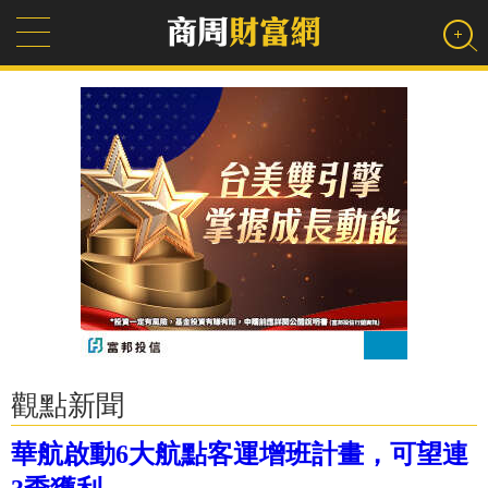
觀點新聞
華航啟動6大航點客運增班計畫，可望連