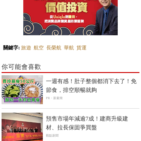
關鍵字:
旅遊
航空
長榮航
華航
貨運
你可能會喜歡
PR
一週有感！肚子整個都消下去了！免
節食，排空順暢就夠
PR・新素簡
預售市場年減逾7成！建商升級建
材、拉長保固爭買盤
觀點新聞