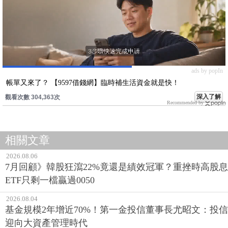
ads by popIn
帳單又來了？ 【9597借錢網】臨時補生活資金就是快！
深入了解
觀看次數 304,363次
Recommended by
相關文章
2026.08.06
7月回顧》韓股狂瀉22%竟還是績效冠軍？重挫時高股息
ETF只剩一檔贏過0050
2026.08.04
基金規模2年增近70%！第一金投信董事長尤昭文：投信
迎向大資產管理時代