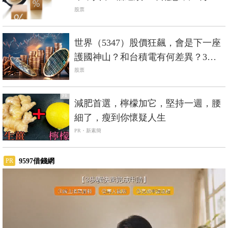
超過5%
股票
世界（5347）股價狂飆，會是下一座
護國神山？和台積電有何差異？3分
鐘剖析
股票
PR
減肥首選，檸檬加它，堅持一週，腰
細了，瘦到你懷疑人生
PR・新素簡
9597借錢網
PR