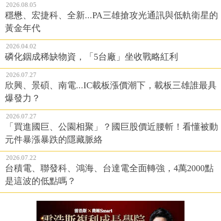
2026.08.05
穩懋、宏捷科、全新...PA三雄搶攻光通訊與低軌衛星的
黃金年代
2026.04.02
磷化銦成稀缺物資，「5台廠」坐收戰略紅利
2026.07.27
欣興、景碩、南電...IC載板漲價潮下，載板三雄誰最具
爆發力？
2026.07.27
「買進國巨、公園相聚」？國巨股價近腰斬！看懂被動
元件暴漲暴跌的隱藏脈絡
2026.07.22
台積電、聯發科、鴻海、台達電全面轉強，4萬2000點
是這波的低點嗎？