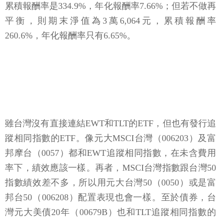
累積報酬率是334.9%，年化報酬率7.66%；但若不做再
平衡，則期末淨值為3萬6,064元，累積報酬率
260.6%，年化報酬率只有6.65%。
雖台灣沒有直接連結EWT和TLT的ETF，但也有發行追
蹤相同指數的ETF。像元大MSCI台灣（006203）及富
邦摩台（0057）都和EWT追蹤相同指數，在未含費用
率下，績效應該一樣。再者，MSCI台灣指數跟台灣50
指數績效差不多，所以用元大台灣50（0050）或是富
邦台50（006208）配置表現也會一樣。至於債券，台
灣元大美債20年（00679B）也和TLT追蹤相同指數的