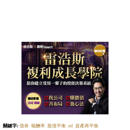
關鍵字:
債券
報酬率
股債平衡
etf
資產再平衡