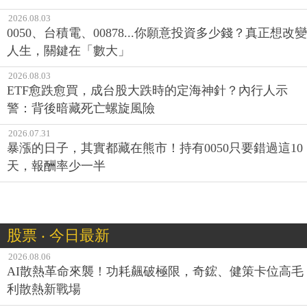
2026.08.03
0050、台積電、00878...你願意投資多少錢？真正想改變
人生，關鍵在「數大」
2026.08.03
ETF愈跌愈買，成台股大跌時的定海神針？內行人示
警：背後暗藏死亡螺旋風險
2026.07.31
暴漲的日子，其實都藏在熊市！持有0050只要錯過這10
天，報酬率少一半
股票 ‧ 今日最新
2026.08.06
AI散熱革命來襲！功耗飆破極限，奇鋐、健策卡位高毛
利散熱新戰場