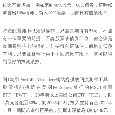
位比率會增加，例如來到40%股票、60%債券，這時候
就賣出10%債券，買入10%股票，回歸原有股債比率。
資產配置雖不做短線操作，只需長期持有即可。不過
有一個重要的前提，不論股票或債券部位，都必須是
長期趨勢往上的標的。只要符合這條件，價格愈低愈
有利，只要嚴格執行再平衡回歸原有比率，就可以得
到最好的投資績效。
圖1為用Portfolio Visualizer網站提供的回流測試工具，
股債標的挑選在美國由iShares發行的MSCI台灣
ETF（EWT）、20年期以上美國公債ETF（TLT），以
1萬元各配置50%，於2002年12月投入並持有至2022年
11月，期間若進行再平衡，則期末淨值為4萬3,486元，