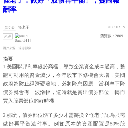
怪老子：做好「股債再平衡」，提高報
酬率
2023.03.15
怪老子
撰文者
瀏覽數：
28091
來源
Smart月刊
圖片來源：達志影像
摘要
1.美國聯邦利率處於高檔，導致企業資金成本過高，整
體可動用的資金減少，今年股市下修機會大增，美國
政府為防止經濟硬著地，必將降息因應，當利率下降
債券就會有一波漲幅，這時就是賣出債券部位，轉而
買入股票部位的好時機。
2.那麼，債券部位漲了多少才需轉換？怪老子認為只需
做好再平衡這件事。例如原本的資產配置是50%股