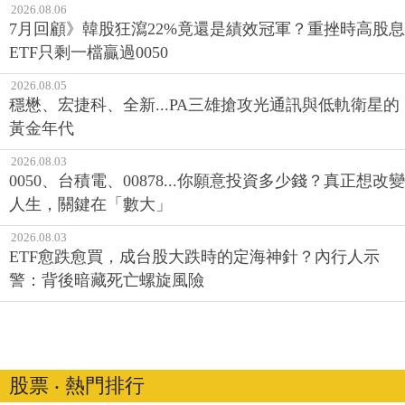
2026.08.06
7月回顧》韓股狂瀉22%竟還是績效冠軍？重挫時高股息
ETF只剩一檔贏過0050
2026.08.05
穩懋、宏捷科、全新...PA三雄搶攻光通訊與低軌衛星的
黃金年代
2026.08.03
0050、台積電、00878...你願意投資多少錢？真正想改變
人生，關鍵在「數大」
2026.08.03
ETF愈跌愈買，成台股大跌時的定海神針？內行人示
警：背後暗藏死亡螺旋風險
股票 ‧ 熱門排行