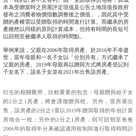
合一稅的計算不太有利。因「受贈取得房地者，其成
本為受贈當時之房屋評定現值及公告土地現值按政府
發布之消費者物價指數調整後之價值」，因此其中受
贈的產權需以受贈取得的時間進行計算。而繼承的房
產雖然以同樣的原則計算成本，但持有時間的長短可
以回朔至被繼承人取得的時間點。
舉例來說，父親在2006年取得房產、於2016年不幸逝
世，當年母親和一名子女以「分別共有」方式繼承了
父親的房產。2019年母親再以贈與方式將房產登記到
子女名下，該名子女並在2021年出售該房產。
衍生的相關費用，比較重要的包含：母親贈與給子女
的2分之1房產，將會課徵贈與稅。另外，當房屋出
售，該房產的2分之1需以2019年贈與取得的年份計算
房地合一稅；另外的2分之1房產，則可回朔至爸爸
2006年的取得年分來確認適用稅制與進行取得時間計