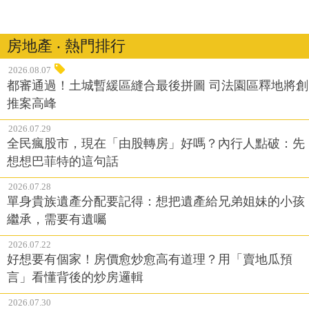
房地產 ‧ 熱門排行
2026.08.07
都審通過！土城暫緩區縫合最後拼圖 司法園區釋地將創
推案高峰
2026.07.29
全民瘋股市，現在「由股轉房」好嗎？內行人點破：先
想想巴菲特的這句話
2026.07.28
單身貴族遺產分配要記得：想把遺產給兄弟姐妹的小孩
繼承，需要有遺囑
2026.07.22
好想要有個家！房價愈炒愈高有道理？用「賣地瓜預
言」看懂背後的炒房邏輯
2026.07.30