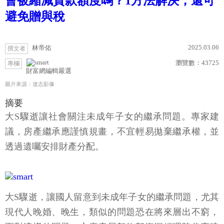
會被縮減貸款額度嗎？1方法解決，還可
避免贈與稅
2025.03.06
林帝佑
撰文者
瀏覽數：
43725
專欄
財富網編輯嚴選
圖片來源：達志影像
摘要
大S驟逝讓社會關注未成年子女的繼承問題。專家建
議，房產繼承應謹慎規畫，不宜輕易拋棄繼承權，並
透過遺囑安排財產分配。
大S驟逝，讓國人留意到未成年子女的繼承問題，尤其
現代人晚婚、晚生，類似的問題恐在將來層出不窮，