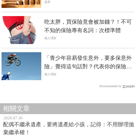
股票
吃太胖，買保險竟會被加錢？！不可
不知的保險專有名詞：次標準體
個人理財
「青少年容易發生意外，要多保意外
險」覺得這句話對？代表你的保險觀
念錯了
個人理財
Recommended by
相關文章
2026.07.30
配偶不繼承遺產，要將遺產給小孩，記得：不用辦理拋
棄繼承權！