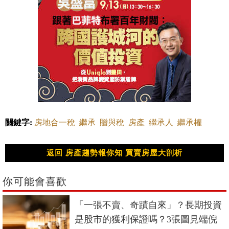
關鍵字:
房地合一稅
繼承
贈與稅
房產
繼承人
繼承權
返回 房產趨勢報你知 買賣房屋大剖析
你可能會喜歡
「一張不賣、奇蹟自來」？長期投資
是股市的獲利保證嗎？3張圖見端倪