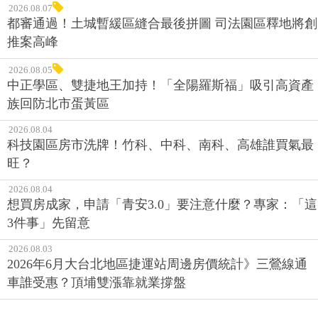
2026.08.07
都審通過！土城暫緩區縫合最後拼圖 司法園區釋地將創
推案高峰
2026.08.05
中正學區、雙捷地王加持！「全陽羅斯福」吸引高資產
族回防北市蛋黃區
2026.08.04
科技園區房市洗牌！竹科、中科、南科、高雄誰買氣最
旺？
2026.08.04
想買房成家，申請「青安3.0」要注意什麼？專家：「這
3件事」先留意
2026.08.03
2026年6月大台北地區捷運站周邊房價統計》三鶯線通
車誰受惠？頂埔雙漲靠就業撐盤