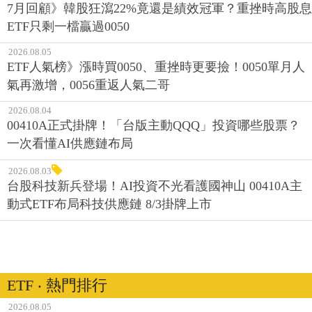
7月回顧》韓股狂瀉22%竟還是績效冠軍？重挫時高股息
ETF只剩一檔贏過0050
2026.08.05
ETF人氣榜》漲時買0050、重挫時更要撿！0050單月人
氣再激增，0056重返人氣二哥
2026.08.04
00410A正式掛牌！「台版主動QQQ」投資哪些股票？
一次看懂AI供應鏈布局
2026.08.03
台股科技新兵登場！AI投資不光看護國神山 00410A主
動式ETF布局科技供應鏈 8/3掛牌上市
ETF ‧ 熱門排行
2026.08.05