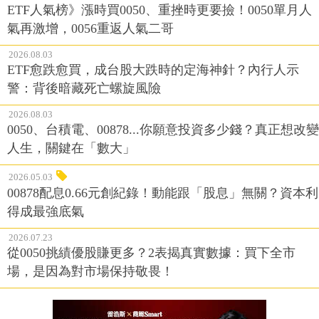
ETF人氣榜》漲時買0050、重挫時更要撿！0050單月人
氣再激增，0056重返人氣二哥
2026.08.03
ETF愈跌愈買，成台股大跌時的定海神針？內行人示
警：背後暗藏死亡螺旋風險
2026.08.03
0050、台積電、00878...你願意投資多少錢？真正想改變
人生，關鍵在「數大」
2026.05.03
00878配息0.66元創紀錄！動能跟「股息」無關？資本利
得成最強底氣
2026.07.23
從0050挑績優股賺更多？2表揭真實數據：買下全市
場，是因為對市場保持敬畏！