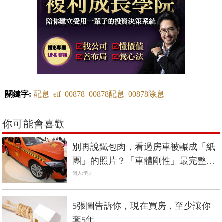
關鍵字:
配息
etf
00878
00878配息
00878除息
你可能會喜歡
別再說鐵包肉，看過房車被輾成「紙
團」的照片？「車體剛性」最完整解
析《國產車篇》
個人理財
5張圖告訴你，現在買房，至少讓你
套5年