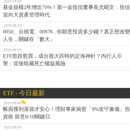
2026.08.04
基金規模2年增近70%！第一金投信董事長尤昭文：投信
迎向大資產管理時代
2026.08.03
0050、台積電、00878...你願意投資多少錢？真正想改變
人生，關鍵在「數大」
2026.08.03
ETF愈跌愈買，成台股大跌時的定海神針？內行人示
警：背後暗藏死亡螺旋風險
ETF ‧ 今日最新
2026.08.06
帳面獲利落袋才安心！理財專家揭密「9%攻守兼備」投
資術 留意8/10關鍵日
2026.08.06