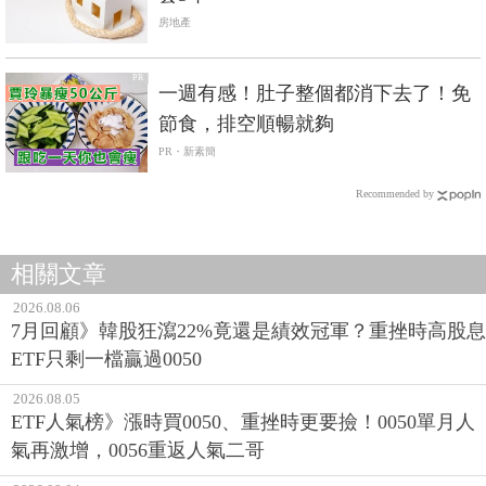
房地產
PR
一週有感！肚子整個都消下去了！免
節食，排空順暢就夠
PR・新素簡
Recommended by
相關文章
2026.08.06
7月回顧》韓股狂瀉22%竟還是績效冠軍？重挫時高股息
ETF只剩一檔贏過0050
2026.08.05
ETF人氣榜》漲時買0050、重挫時更要撿！0050單月人
氣再激增，0056重返人氣二哥