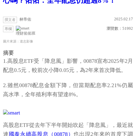
心嗎？佑佑：全年配息仍超過8%！
2025.02.17
林帝佑
撰文者
瀏覽數：
51992
專欄
理財佑佑班
圖片來源：達志影像
摘要
1.高股息ETF受「降息風」影響，00878宣布2025年2月
配息0.5元，較前次小降0.05元，為2年來首次降低。
2.雖然00878配息金額下降，但當期配息率2.21%仍屬
高水準，全年殖利率有望達8%。
高股息ETF從去年下半年開始吹起「降息風」，最近就
連
國泰永續高股息（00878）
也出現2年來的首度下調