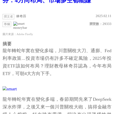
芬：4方向布局、市場多空都能賺
2025.02.11
林奇芬
撰文者
瀏覽數：
29333
專欄
moneybar
圖片來源：Adobe Firefly
摘要
龍年轉蛇年實在變化多端，川普關稅大刀、通膨、Fed
利率政策...投資市場仍有許多不確定風險，2025年投
資ETF該如何布局？理財教母林奇芬認為，今年布局
ETF，可朝4大方向下手。
龍年轉蛇年實在變化多端，春節期間先來了DeepSeek
深水炸彈，之後又來一個川普關稅大砲，搞得金融市