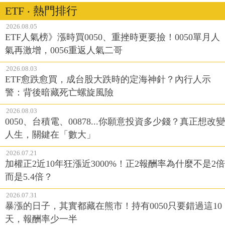
ETF ‧ 熱門排行
2026.08.05
ETF人氣榜》漲時買0050、重挫時更要撿！0050單月人
氣再激增，0056重返人氣二哥
2026.08.03
ETF愈跌愈買，成台股大跌時的定海神針？內行人示
警：背後暗藏死亡螺旋風險
2026.08.03
0050、台積電、00878...你願意投資多少錢？真正想改變
人生，關鍵在「數大」
2026.07.21
加權正2近10年狂漲近3000%！正2報酬率為什麼不是2倍
而是5.4倍？
2026.07.31
暴漲的日子，其實都藏在熊市！持有0050只要錯過這10
天，報酬率少一半