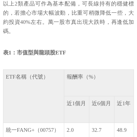
以上2類產品可作為基本配備，可長線持有的穩健標
的，若擔心市場大幅波動，比重可稍微降低一些，大
約投資40%左右。萬一股市真出現大跌時，再逢低加
碼。
表1：市值型與龍頭股ETF
ETF名稱（代號）
報酬率（%）
近1個月
近6個月
近1年
統一FANG+（00757）
2.0
32.7
48.9