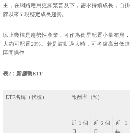
主，在網路應用更頻繁普及下，需求持續成長，自掛
牌以來呈現穩定成長趨勢。
以上幾檔是趨勢性產業，可作為衛星配置小量布局，
大約可配置20%。若是波動過大時，可考慮高出低進
區間操作。
表2：新趨勢ETF
ETF名稱（代號）
報酬率（%）
近1個
近6個
近1
月
月
年