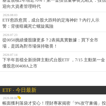
基金規模2年增近70%！第一金投信董事長尤昭文：投信
迎向大資產管理時代
2026.08.03
ETF愈跌愈買，成台股大跌時的定海神針？內行人示
警：背後暗藏死亡螺旋風險
2026.07.23
從0050挑績優股賺更多？2表揭真實數據：買下全市
場，是因為對市場保持敬畏！
2026.07.14
下半年首檔全新掛牌主動式台股ETF ，7/15 主動第一金
優股息00408A上市
ETF ‧ 今日最新
2026.08.06
帳面獲利落袋才安心！理財專家揭密「9%攻守兼備」投