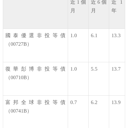
近1個
近6個
近1
月
月
年
國泰優選非投等債
1.0
6.1
13.3
（00727B）
復華彭博非投等債
1.0
5.5
13.7
（00710B）
富邦全球非投等債
0.7
6.2
13.9
（00741B）