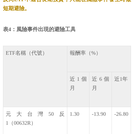
短期避險。
表4：風險事件出現的避險工具
ETF名稱（代號）
報酬率（%）
近1個
近6個
近1年
月
月
元大台灣50反
1.30
-13.90
-26.80
1（00632R）