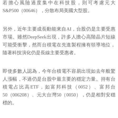
若擔心風險過度集中在科技股，則可考慮元大
S&P500（00646），分散布局美國大型股。
另外，近年主要成長動能來自AI，台股仍是主要受惠
市場。雖然DeepSeek出現，許多人擔心高階晶片短線
可能受衝擊，然而台積電在先進製程擁有領導地位，
隨著科技演化仍是長線主要受惠者。
即使多數人認為，今年台積電不容易出現如去年般驚
人漲幅，不過仍是台股中最主要的穩定力量。持有台
積電占比高ETF，如富邦科技（0052）、富邦台
50（006208）、元大台灣50（0050），仍是相對安穩
標的。