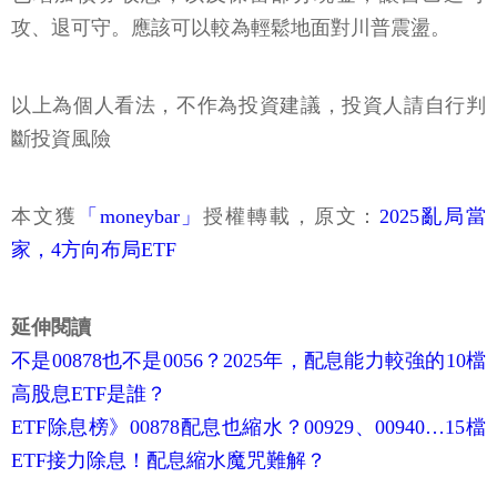
攻、退可守。應該可以較為輕鬆地面對川普震盪。
以上為個人看法，不作為投資建議，投資人請自行判
斷投資風險
本文獲
「moneybar」
授權轉載，原文：
2025亂局當
家，4方向布局ETF
延伸閱讀
不是00878也不是0056？2025年，配息能力較強的10檔
高股息ETF是誰？
ETF除息榜》00878配息也縮水？00929、00940…15檔
ETF接力除息！配息縮水魔咒難解？