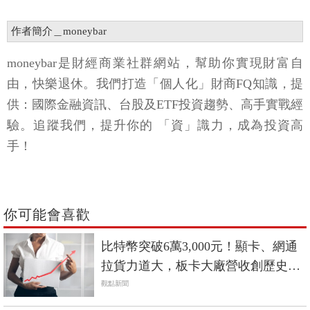
作者簡介＿moneybar
moneybar是財經商業社群網站，幫助你實現財富自
由，快樂退休。我們打造「個人化」財商FQ知識，提
供：國際金融資訊、台股及ETF投資趨勢、高手實戰經
驗。追蹤我們，提升你的 「資」識力，成為投資高
手！
你可能會喜歡
比特幣突破6萬3,000元！顯卡、網通
拉貨力道大，板卡大廠營收創歷史
高，Q1年增64.6%！
觀點新聞