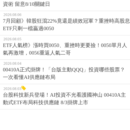
資術 留意8/10關鍵日
2026.08.06
7月回顧》韓股狂瀉22%竟還是績效冠軍？重挫時高股息
ETF只剩一檔贏過0050
2026.08.05
ETF人氣榜》漲時買0050、重挫時更要撿！0050單月人
氣再激增，0056重返人氣二哥
2026.08.04
00410A正式掛牌！「台版主動QQQ」投資哪些股票？
一次看懂AI供應鏈布局
2026.08.03
台股科技新兵登場！AI投資不光看護國神山 00410A主
動式ETF布局科技供應鏈 8/3掛牌上市