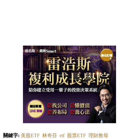
關鍵字:
美股ETF
林奇芬
etf
股票ETF
理財教母