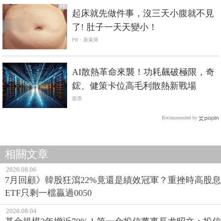
PR
起床就先做件事，沒三天小腹就不見
了! 肚子一天天變小！
PR・新素簡
AI散熱革命來襲！功耗飆破極限，奇
鋐、健策卡位高毛利散熱新戰場
股票
Recommended by
相關文章
2026.08.06
7月回顧》韓股狂瀉22%竟還是績效冠軍？重挫時高股息
ETF只剩一檔贏過0050
2026.08.04