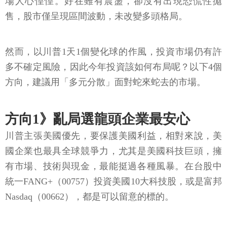
場人心惶惶。好在雖有震盪，卻沒有出現恐慌性拋
售，股市僅呈現區間波動，未改變多頭格局。
然而，以川普1天1個變化球的作風，投資市場仍有許
多不確定風險，因此今年投資該如何布局呢？以下4個
方向，建議用「多元分散」面對蛇來蛇去的市場。
方向1》亂局選龍頭企業最安心
川普主張美國優先，要保護美國利益，相對來說，美
國企業也最具全球競爭力，尤其是美國科技巨頭，擁
有市場、技術與現金，最能挺過各種風暴。在台股中
統一FANG+（00757）投資美國10大科技股，或是富邦
Nasdaq（00662），都是可以留意的標的。