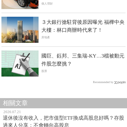
析《國產車篇》
個人理財
３大銀行搶駐背後原因曝光 福樺中央
大樓：林口商辦時代來了！
房地產
國巨、鈺邦、三集瑞-KY…3檔被動元
件股怎麼挑？
股票
Recommended by
相關文章
2026.07.21
退休後沒有收入，把市值型ETF換成高股息好嗎？存股
過來人分享：不會轉向高股息