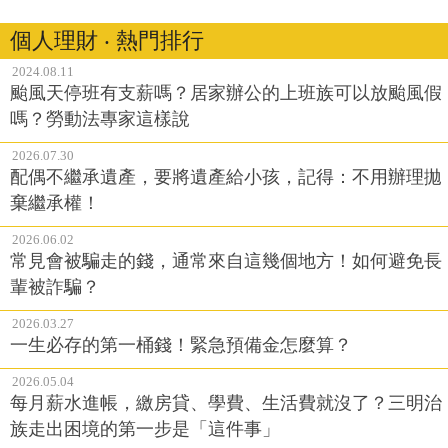
個人理財 ‧ 熱門排行
2024.08.11
颱風天停班有支薪嗎？居家辦公的上班族可以放颱風假
嗎？勞動法專家這樣說
2026.07.30
配偶不繼承遺產，要將遺產給小孩，記得：不用辦理拋
棄繼承權！
2026.06.02
常見會被騙走的錢，通常來自這幾個地方！如何避免長
輩被詐騙？
2026.03.27
一生必存的第一桶錢！緊急預備金怎麼算？
2026.05.04
每月薪水進帳，繳房貸、學費、生活費就沒了？三明治
族走出困境的第一步是「這件事」