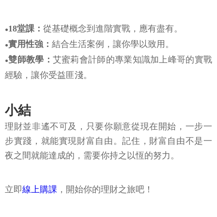
18堂課：
從基礎概念到進階實戰，應有盡有。
●
實用性強：
結合生活案例，讓你學以致用。
●
雙師教學：
艾蜜莉會計師的專業知識加上峰哥的實戰
●
經驗，讓你受益匪淺。
小結
理財並非遙不可及，只要你願意從現在開始，一步一
步實踐，就能實現財富自由。記住，財富自由不是一
夜之間就能達成的，需要你持之以恆的努力。
立即
線上購課
，開始你的理財之旅吧！