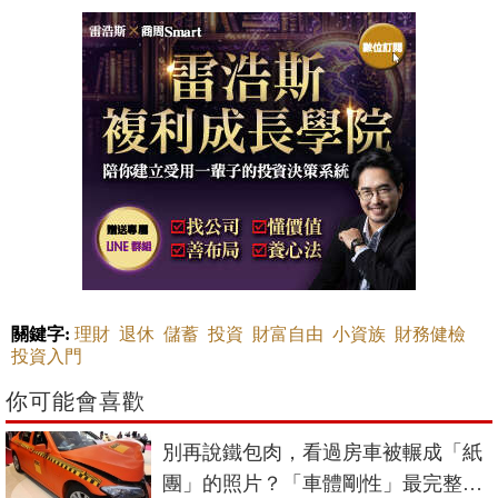
關鍵字:
理財
退休
儲蓄
投資
財富自由
小資族
財務健檢
投資入門
你可能會喜歡
別再說鐵包肉，看過房車被輾成「紙
團」的照片？「車體剛性」最完整解