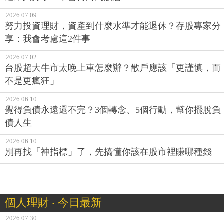
2026.07.09
努力投資理財，資產到什麼水準才能退休？存股專家分
享：我會考慮這2件事
2026.07.02
台股超大牛市太晚上車怎麼辦？散戶應該「更謹慎，而
不是更瘋狂」
2026.06.10
覺得負債永遠還不完？3個轉念、5個行動，幫你擺脫負
債人生
2026.06.10
別再找「神指標」了，先搞懂你該在股市裡賺哪種錢
個人理財 ‧ 今日最新
2026.07.30