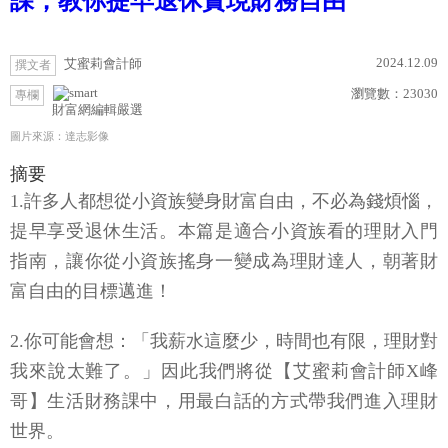
課，教你提早退休實現財務自由
2024.12.09
艾蜜莉會計師
撰文者
瀏覽數：
23030
專欄
財富網編輯嚴選
圖片來源：達志影像
摘要
1.許多人都想從小資族變身財富自由，不必為錢煩惱，
提早享受退休生活。本篇是適合小資族看的理財入門
指南，讓你從小資族搖身一變成為理財達人，朝著財
富自由的目標邁進！
2.你可能會想：「我薪水這麼少，時間也有限，理財對
我來說太難了。」因此我們將從【艾蜜莉會計師X峰
哥】生活財務課中，用最白話的方式帶我們進入理財
世界。