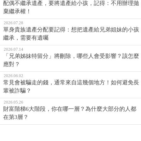
配偶不繼承遺產，要將遺產給小孩，記得：不用辦理拋
棄繼承權！
2026.07.28
單身貴族遺產分配要記得：想把遺產給兄弟姐妹的小孩
繼承，需要有遺囑
2026.07.14
「兄弟姊妹特留分」將刪除，哪些人會受影響？該怎麼
應對？
2026.06.02
常見會被騙走的錢，通常來自這幾個地方！如何避免長
輩被詐騙？
2026.05.26
財富階梯6大階段，你在哪一層？為什麼大部分的人都
在第3層？