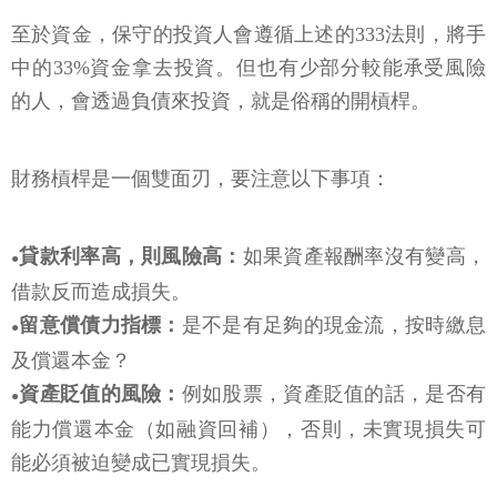
至於資金，保守的投資人會遵循上述的333法則，將手
中的33%資金拿去投資。但也有少部分較能承受風險
的人，會透過負債來投資，就是俗稱的開槓桿。
財務槓桿是一個雙面刃，要注意以下事項：
貸款利率高，則風險高：
如果資產報酬率沒有變高，
●
借款反而造成損失。
留意償債力指標：
是不是有足夠的現金流，按時繳息
●
及償還本金？
資產貶值的風險：
例如股票，資產貶值的話，是否有
●
能力償還本金（如融資回補），否則，未實現損失可
能必須被迫變成已實現損失。