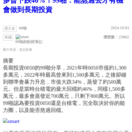
多曾下跌46%！99啪：能熬過去才有機
會做到長期投資
2024.10.03
99啪
撰文者
瀏覽數：
23662
專欄
99啪的財經筆記
圖片來源：達志影像
摘要
長期投資0050的99啪分享，2021年時0050市值約1,300
多萬元，2022年時最高曾來到1,500多萬元，之後卻碰
到聯準會暴力升息，市值大跌34%，蒸發了約500萬
元。但是當時台積電的最大回檔約46%，同樣1,500多
萬元，最多會蒸發近700萬元，只剩下800萬元。所以
99啪認為要投資0050還是台積電，完全取決於你的能
力圈，以及能否熬過回檔。