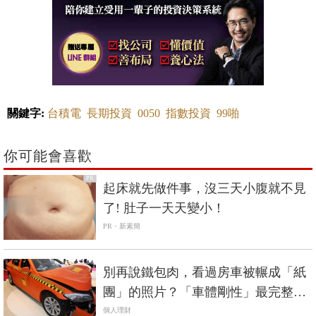
關鍵字:
台積電
長期投資
0050
指數投資
99啪
你可能會喜歡
PR
起床就先做件事，沒三天小腹就不見
了! 肚子一天天變小！
PR・新素簡
別再說鐵包肉，看過房車被輾成「紙
團」的照片？「車體剛性」最完整解
析《國產車篇》
個人理財