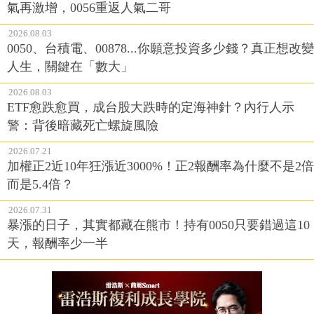
氣再激增，0056重返人氣二哥
2026.08.03
0050、台積電、00878...你願意投資多少錢？真正想改變
人生，關鍵在「數大」
2026.08.03
ETF愈跌愈買，成台股大跌時的定海神針？內行人示
警：背後暗藏死亡螺旋風險
2026.07.21
加權正2近10年狂漲近3000%！正2報酬率為什麼不是2倍
而是5.4倍？
2026.07.31
暴漲的日子，其實都藏在熊市！持有0050只要錯過這10
天，報酬率少一半