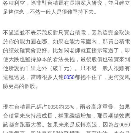
各種利空，除非對台積電有長期深入研究，並且建立
足夠信念，不然一般人是很難堅持下去。
不過這並不表示我反對只買台積電，因為這完全取決
於你的能力圈在哪。如果在能力範圍內，那買台積電
的績效確實會更好。比如闕老師就直接示範過了，即
使大跌也堅持原本的看法長抱，最後股價也確實來到
他所說的千里之外（破千元）。只不過一般人很難有
這種遠見，當時很多人連
0050
都抱不住了，更何況風
險更高的個股。
現在台積電已經占0050約55%，兩者高度重疊。如果
台積電未來持續成長，權重繼續增加，那長期績效應
該都會跑贏大盤。如果未來是反轉衰退，因為占0050