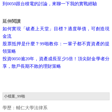
到0050跟台積電的討論，來聊一下我的實戰經驗
延伸閱讀
如何實現「破產上天堂」目標？適度舉債，可創造現
金流
股票抵押是什麼？99啪教你：一輩子都不賣資產的提
領策略
投資0050逾20年，資產成長至少5倍！頂尖財金學者分
享，散戶長期不敗的理財策略
小檔案_99啪
學歷：輔仁大學法律系