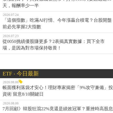
天，報酬率少一半
2026.07.24
「這個指數」吃滿AI行情、今年漲贏台積電？台股開盤
前必先掌握2大指數
2026.07.23
從0050挑績優股賺更多？2表揭真實數據：買下全市
場，是因為對市場保持敬畏！
ETF ‧ 今日最新
2026.08.06
帳面獲利落袋才安心！理財專家揭密「9%攻守兼備」投
資術 留意8/10關鍵日
2026.08.06
7月回顧》韓股狂瀉22%竟還是績效冠軍？重挫時高股息