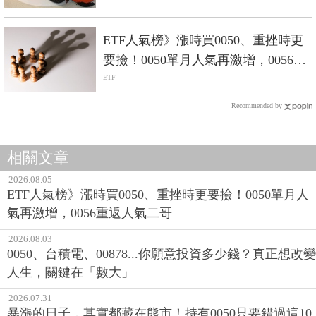
ETF人氣榜》漲時買0050、重挫時更
要撿！0050單月人氣再激增，0056重
返人氣二哥
ETF
Recommended by
相關文章
2026.08.05
ETF人氣榜》漲時買0050、重挫時更要撿！0050單月人
氣再激增，0056重返人氣二哥
2026.08.03
0050、台積電、00878...你願意投資多少錢？真正想改變
人生，關鍵在「數大」
2026.07.31
暴漲的日子，其實都藏在熊市！持有0050只要錯過這10