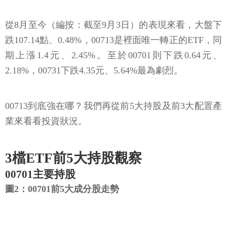
從8月至今（編按：截至9月3日）的表現來看，大盤下
跌107.14點、0.48%，00713是裡面唯一轉正的ETF，同
期上漲1.4元、2.45%。至於00701則下跌0.64元、
2.18%，00731下跌4.35元、5.64%最為劇烈。
00713到底強在哪？我們再從前5大持股及前3大配置產
業來看看投資狀況。
3檔ETF前5大持股觀察
00701主要持股
圖2：00701前5大成分股走勢