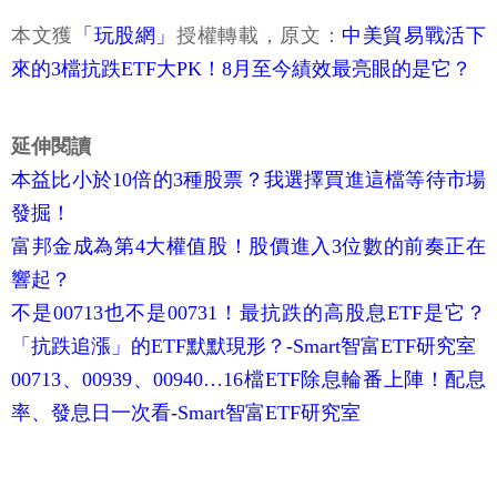
本文獲
「玩股網」
授權轉載，原文：
中美貿易戰活下
來的3檔抗跌ETF大PK！8月至今績效最亮眼的是它？
延伸閱讀
本益比小於10倍的3種股票？我選擇買進這檔等待市場
發掘！
富邦金成為第4大權值股！股價進入3位數的前奏正在
響起？
不是00713也不是00731！最抗跌的高股息ETF是它？
「抗跌追漲」的ETF默默現形？-Smart智富ETF研究室
00713、00939、00940…16檔ETF除息輪番上陣！配息
率、發息日一次看-Smart智富ETF研究室