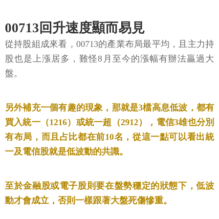
00713回升速度顯而易見
從持股組成來看，00713的產業布局最平均，且主力持
股也是上漲居多，難怪8月至今的漲幅有辦法贏過大
盤。
另外補充一個有趣的現象，那就是3檔高息低波，都有
買入統一（1216）或統一超（2912），電信3雄也分別
有布局，而且占比都在前10名，從這一點可以看出統
一及電信股就是低波動的共識。
至於金融股或電子股則要在盤勢穩定的狀態下，低波
動才會成立，否則一樣跟著大盤死傷慘重。