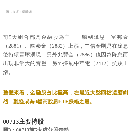
圖片來源：玩股網
前5大組合都是金融股為主，一聽到降息，富邦金
（2881）、國泰金（2882）上漲，中信金則是在除息
後持續賣壓湧現；另外兆豐金（2886）也因為降息而
出現非常大的賣壓，另外搭配中華電（2412）抗跌上
漲。
整體來看，金融股占比極高，在最近大盤回檔這麼劇
烈，難怪成為3檔高股息ETF跌幅之最。
00713主要持股
圖3：00713前5大成分股走勢