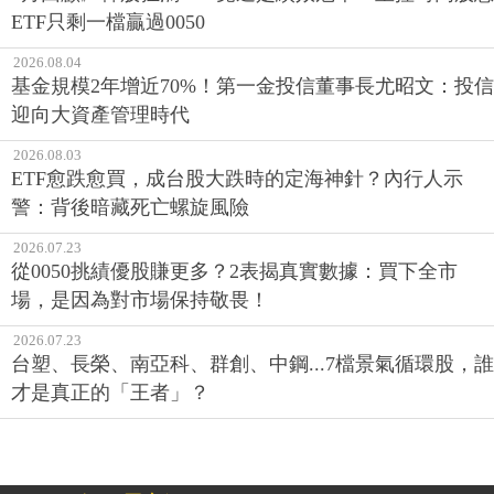
ETF只剩一檔贏過0050
2026.08.04
基金規模2年增近70%！第一金投信董事長尤昭文：投信
迎向大資產管理時代
2026.08.03
ETF愈跌愈買，成台股大跌時的定海神針？內行人示
警：背後暗藏死亡螺旋風險
2026.07.23
從0050挑績優股賺更多？2表揭真實數據：買下全市
場，是因為對市場保持敬畏！
2026.07.23
台塑、長榮、南亞科、群創、中鋼...7檔景氣循環股，誰
才是真正的「王者」？