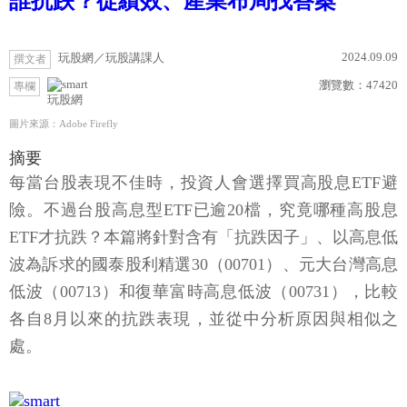
誰抗跌？從績效、產業布局找答案
2024.09.09
玩股網／玩股講課人
撰文者
瀏覽數：
47420
專欄
玩股網
圖片來源：Adobe Firefly
摘要
每當台股表現不佳時，投資人會選擇買高股息ETF避
險。不過台股高息型ETF已逾20檔，究竟哪種高股息
ETF才抗跌？本篇將針對含有「抗跌因子」、以高息低
波為訴求的國泰股利精選30（00701）、元大台灣高息
低波（00713）和復華富時高息低波（00731），比較
各自8月以來的抗跌表現，並從中分析原因與相似之
處。