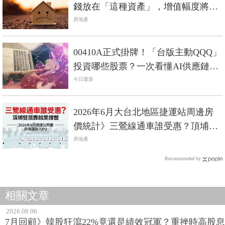
錢放在「這種資產」，增值幅度將是
房子的1.5倍
房地產
00410A正式掛牌！「台版主動QQQ」
投資哪些股票？一次看懂AI供應鏈布
局
今日最新
2026年6月大台北地區捷運站周邊房
價統計》三鶯線通車誰受惠？頂埔雙
漲靠就業撐盤
房地產
Recommended by
相關文章
2026.08.06
7月回顧》韓股狂瀉22%竟還是績效冠軍？重挫時高股息