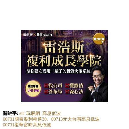
關鍵字:
etf
玩股網
高息低波
00701國泰股利精選30、00713元大台灣高息低波
00731復華富時高息低波