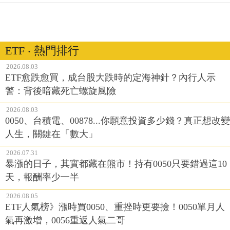
ETF ‧ 熱門排行
2026.08.03
ETF愈跌愈買，成台股大跌時的定海神針？內行人示
警：背後暗藏死亡螺旋風險
2026.08.03
0050、台積電、00878...你願意投資多少錢？真正想改變
人生，關鍵在「數大」
2026.07.31
暴漲的日子，其實都藏在熊市！持有0050只要錯過這10
天，報酬率少一半
2026.08.05
ETF人氣榜》漲時買0050、重挫時更要撿！0050單月人
氣再激增，0056重返人氣二哥