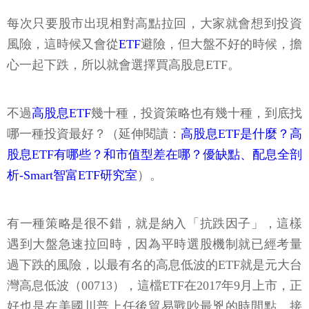
每次只要股市出現相對高點拉回，大家就會想到投資
風險，這時候又會從
ETF
避險，但大盤不好的時候，擔
心一起下跌，所以就會選擇買高股息ETF。
不過
高股息ETF
幾十種，投資策略也有幾十種，到底找
哪一種投資最好？（延伸閱讀：
高股息ETF是什麼？高
股息ETF有哪些？和市值型差在哪？優缺點、配息全剖
析-Smart智富ETF研究室
）。
有一種策略是很不錯，就是納入「抗跌因子」，這樣
遇到大盤急速拉回時，因為平時選股機制就已經考量
過下跌的風險，以最有名的高息低波的ETF就是元大台
灣高息低波（00713），這檔ETF在2017年9月上市，正
好也是在美國川普上任後貿易戰吵最兇的時間點，接