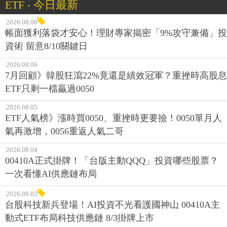
ETF ‧ 今日最新
2026.08.06
帳面獲利落袋才安心！理財專家揭密「9%攻守兼備」投
資術 留意8/10關鍵日
2026.08.06
7月回顧》韓股狂瀉22%竟還是績效冠軍？重挫時高股息
ETF只剩一檔贏過0050
2026.08.05
ETF人氣榜》漲時買0050、重挫時更要撿！0050單月人
氣再激增，0056重返人氣二哥
2026.08.04
00410A正式掛牌！「台版主動QQQ」投資哪些股票？
一次看懂AI供應鏈布局
2026.08.03
台股科技新兵登場！AI投資不光看護國神山 00410A主
動式ETF布局科技供應鏈 8/3掛牌上市