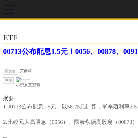
ETF
00713公布配息1.5元！0056、00878
艾蜜莉
撰文者
專欄
小資女艾蜜莉
摘要
1.00713公布配息1.5元，以58.25元計算，單季殖利率2.5
2.比較元大高股息（0056）、國泰永續高股息（00878）