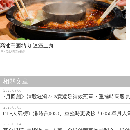
高油高酒精 加速癌上身
PR・安達人壽 安心抗癌
相關文章
2026.08.06
7月回顧》韓股狂瀉22%竟還是績效冠軍？重挫時高股息E
2026.08.05
ETF人氣榜》漲時買0050、重挫時更要撿！0050單月人
2026.08.04