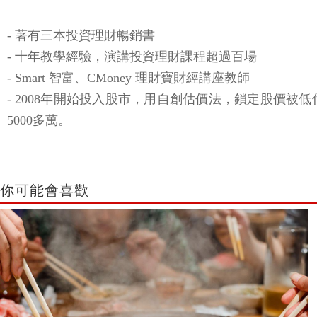
- 著有三本投資理財暢銷書
- 十年教學經驗，演講投資理財課程超過百場
- Smart 智富、CMoney 理財寶財經講座教師
- 2008年開始投入股市，用自創估價法，鎖定股價
5000多萬。
你可能會喜歡