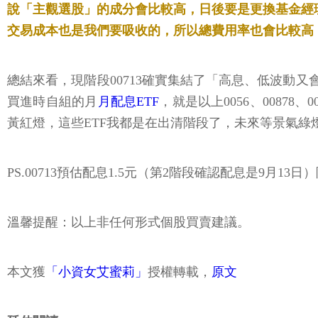
說「主觀選股」的成分會比較高，日後要是更換基金經理
交易成本也是我們要吸收的，所以總費用率也會比較高，
總結來看，現階段00713確實集結了「高息、低波動
買進時自組的月
月配息ETF
，就是以上0056、0087
黃紅燈，這些ETF我都是在出清階段了，未來等景氣綠
PS.00713預估配息1.5元（第2階段確認配息是9月13
溫馨提醒：以上非任何形式個股買賣建議。
本文獲
「小資女艾蜜莉」
授權轉載，
原文