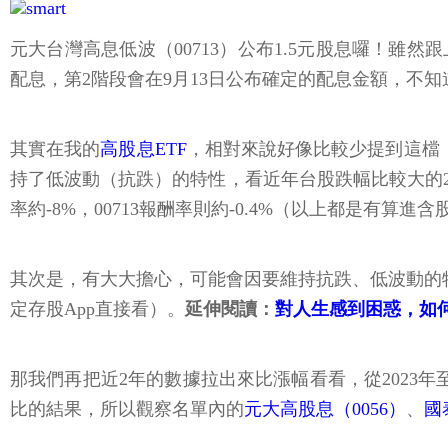
元大台灣高息低波（00713）公布1.5元股息囉！雖然
配息，第2階段會在9月13日公布確定的配息金額，不
其實在我的
高股息ETF
，相對來說好像比較少提到這檔，
持了低波動（抗跌）的特性，看近年台股跌幅比較大的2022
率約-8%，00713報酬率則約-0.4%（以上都是有算
其次是，有大大擔心，可能會因要維持抗跌、低波動的特
定存股App直接看）。
延伸閱讀：
對人生感到困惑，如
那我們再把近2年的數據拉出來比漲幅看看，從2023年至
比的結果，所以觀察名單內的
元大高股息（0056）
、
國