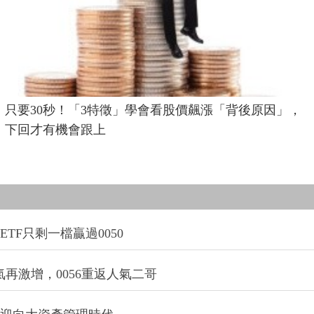
只要30秒！「3特徵」學會看股價飆漲「背後原因」，
下回才有機會跟上
TF只剩一檔贏過0050
氣再激增，0056重返人氣二哥