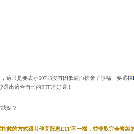
下，這只是要表示00713沒有因低波而捨棄了漲幅，要選擇
選出適合自己的ETF才好喔！
有缺點？
3追蹤指數的方式跟其他高股息ETF不一樣，並非取完全複