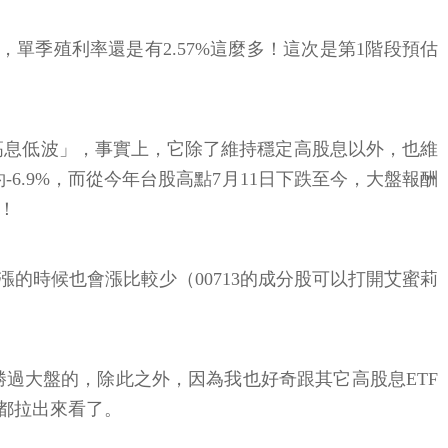
算，單季殖利率還是有2.57%這麼多！這次是第1階段預估
「高息低波」，事實上，它除了維持穩定高股息以外，也維
約-6.9%，而從今年台股高點7月11日下跌至今，大盤報酬
跌！
的時候也會漲比較少（00713的成分股可以打開艾蜜莉
樣是勝過大盤的，除此之外，因為我也好奇跟其它高股息ETF
也都拉出來看了。