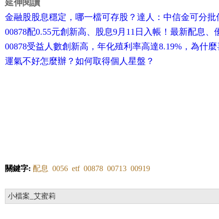
延伸閱讀
金融股股息穩定，哪一檔可存股？達人：中信金可分批
00878配0.55元創新高、股息9月11日入帳！最新配息、
00878受益人數創新高，年化殖利率高達8.19%，為什麼
運氣不好怎麼辦？如何取得個人星盤？
關鍵字:
配息
0056
etf
00878
00713
00919
小檔案_艾蜜莉