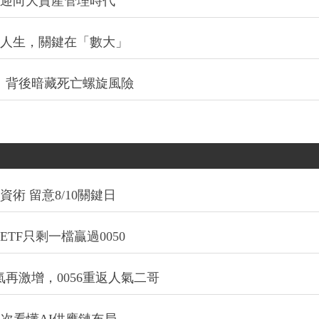
信迎向大資產管理時代
改變人生，關鍵在「數大」
：背後暗藏死亡螺旋風險
術 留意8/10關鍵日
TF只剩一檔贏過0050
氣再激增，0056重返人氣二哥
一次看懂AI供應鏈布局