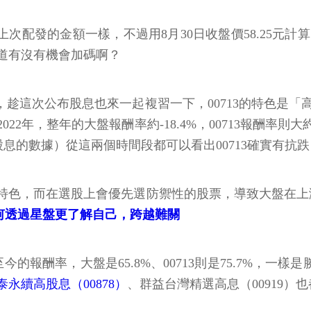
跟上次配發的金額一樣，不過用8月30日收盤價58.25元計
知道有沒有機會加碼啊？
趁這次公布股息也來一起複習一下，00713的特色是
年，整年的大盤報酬率約-18.4%，00713報酬率則大
進含股息的數據）從這兩個時間段都可以看出00713確實有抗
色，而在選股上會優先選防禦性的股票，導致大盤在上漲
何透過星盤更了解自己，跨越難關
今的報酬率，大盤是65.8%、00713則是75.7%，一
泰永續高股息（00878）
、群益台灣精選高息（00919）