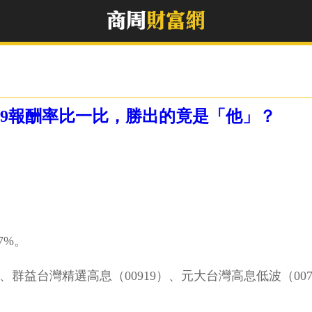
、00919報酬率比一比，勝出的竟是「他」？
7%。
、群益台灣精選高息（00919）、元大台灣高息低波（00713