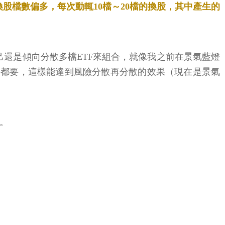
股檔數偏多，每次動輒10檔～20檔的換股，其中產生的
己還是傾向分散多檔ETF來組合，就像我之前在景氣藍燈
題了，我全都要，這樣能達到風險分散再分散的效果（現在是景氣
日。