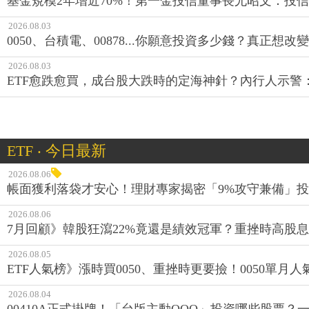
基金規模2年增近70%！第一金投信董事長尤昭文：投
2026.08.03
0050、台積電、00878...你願意投資多少錢？真正想
2026.08.03
ETF愈跌愈買，成台股大跌時的定海神針？內行人示警
ETF ‧ 今日最新
2026.08.06
帳面獲利落袋才安心！理財專家揭密「9%攻守兼備」投資
2026.08.06
7月回顧》韓股狂瀉22%竟還是績效冠軍？重挫時高股息E
2026.08.05
ETF人氣榜》漲時買0050、重挫時更要撿！0050單月人
2026.08.04
00410A正式掛牌！「台版主動QQQ」投資哪些股票？