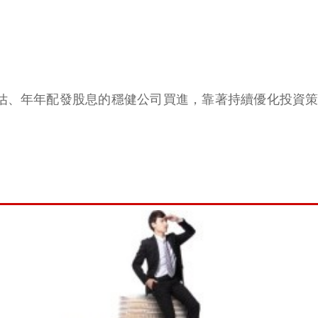
被低估、年年配發股息的穩健公司買進，靠著持續優化投資策