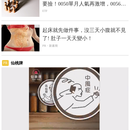
要撿！0050單月人氣再激增，0056重
返人氣二哥
ETF
PR
起床就先做件事，沒三天小腹就不見
了! 肚子一天天變小！
PR・新素簡
仙桃牌
PR