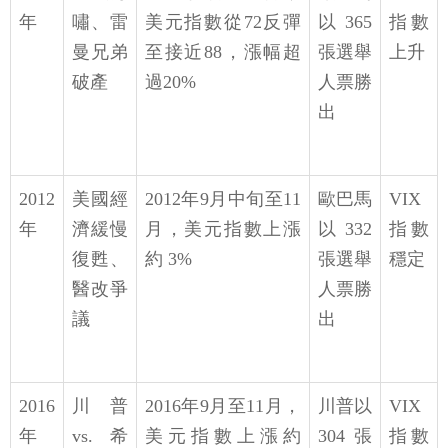
年
嘯、雷
美元指數從72反彈
以365
指數
曼兄弟
至接近88，漲幅超
張選舉
上升
破產
過20%
人票勝
出
2012
美國經
2012年9月中旬至11
歐巴馬
VIX
年
濟緩慢
月，美元指數上漲
以332
指數
復甦、
約 3%
張選舉
穩定
醫改爭
人票勝
議
出
2016
川普
2016年9月至11月，
川普以
VIX
年
vs.希
美元指數上漲約
304張
指數