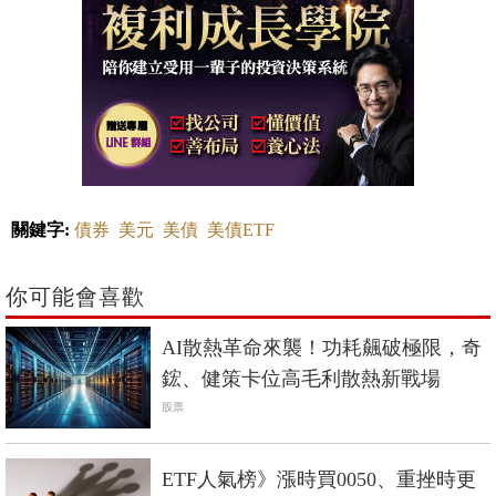
關鍵字:
債券
美元
美債
美債ETF
你可能會喜歡
AI散熱革命來襲！功耗飆破極限，奇
鋐、健策卡位高毛利散熱新戰場
股票
ETF人氣榜》漲時買0050、重挫時更