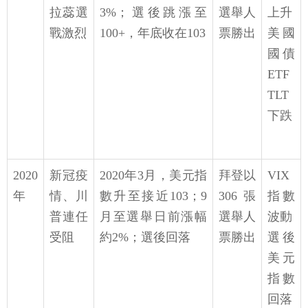
拉蕊選
3%；選後跳漲至
選舉人
上升
戰激烈
100+，年底收在103
票勝出
美國
國債
ETF
TLT
下跌
2020
新冠疫
2020年3月，美元指
拜登以
VIX
年
情、川
數升至接近103；9
306張
指數
普連任
月至選舉日前漲幅
選舉人
波動
受阻
約2%；選後回落
票勝出
選後
美元
指數
回落