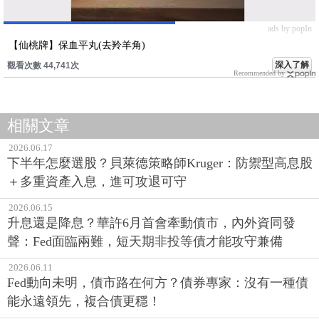
ads by popIn
【仙桃牌】保血平丸(去羚羊角)
深入了解
觀看次數 44,741次
Recommended by
相關文章
2026.06.17
下半年怎麼選股？貝萊德策略師Kruger：防禦型高息股
＋多重資產入息，進可攻退可守
2026.06.15
升息還是降息？華許6月首會牽動債市，內外資同發
聲：Fed面臨兩難，短天期非投等債才能攻守兼備
2026.06.11
Fed動向未明，債市路在何方？債券專家：沒有一種債
能永遠領先，複合債更穩！