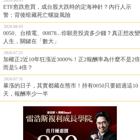
2026.08.03
ETF愈跌愈買，成台股大跌時的定海神針？內行人示
警：背後暗藏死亡螺旋風險
2026.08.03
0050、台積電、00878...你願意投資多少錢？真正想改變
人生，關鍵在「數大」
2026.07.21
加權正2近10年狂漲近3000%！正2報酬率為什麼不是2倍
而是5.4倍？
2026.07.31
暴漲的日子，其實都藏在熊市！持有0050只要錯過這10
天，報酬率少一半