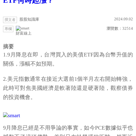
ETF何時起漲？
2024.09.02
股股知識庫
撰文者
瀏覽數：
32514
專欄
財富線上
摘要
1.9月降息在即，台灣買入的美債ETF因為台幣升值的
關係，漲幅不如預期。
2.美元指數通常在接近大選前1個半月左右開始轉強，
此時可對焦美國經濟是軟著陸還是硬著陸，觀察債券
的投資機會。
9月降息已經是不用爭論的事實，如今PCE數據似乎也