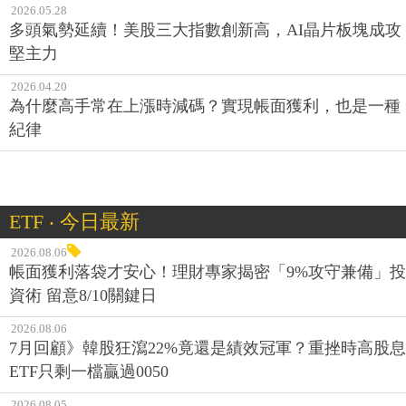
2026.05.28
多頭氣勢延續！美股三大指數創新高，AI晶片板塊成攻
堅主力
2026.04.20
為什麼高手常在上漲時減碼？實現帳面獲利，也是一種
紀律
ETF ‧ 今日最新
2026.08.06
帳面獲利落袋才安心！理財專家揭密「9%攻守兼備」投
資術 留意8/10關鍵日
2026.08.06
7月回顧》韓股狂瀉22%竟還是績效冠軍？重挫時高股息
ETF只剩一檔贏過0050
2026.08.05