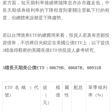
差方面，短天期利率後續將隨降息亦步亦趨走低，中
長天期債券殖利率的下降程度則要關注景氣下行的程
度，但總體來說都是下降趨勢。
若以台灣債券ETF的總費用來看，投資人若真有意願投
資債券，不彷將目光鎖定在美國公債ETF上，以下提供
3檔值得觀察的美國長債ETF供投資人參考研究。
3檔長天期美公債ETF：00679B、00687B、00931B
ETF名稱（代
規模
屬
配息
單季殖利
號）
（億
性
率（%）
元）