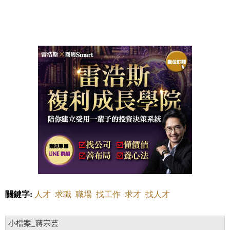
關鍵字:
人才
求職
職場
找工作
求才
找人才
小檔案_蔣宗芸