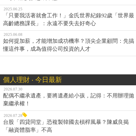
2025.06.25
「只要我活著就會工作！」金氏世界紀錄92歲「世界最
高齡總務課長」：永遠不要失去好奇心
2025.06.08
如何提加薪，才能增加成功機率？頂尖企業顧問：先搞
懂這件事，成為值得公司投資的人才
個人理財 ‧ 今日最新
2026.07.30
配偶不繼承遺產，要將遺產給小孩，記得：不用辦理拋
棄繼承權！
2026.07.28
台股「四貸同堂」恐複製韓國去槓桿風暴？陳威良揭
「融資體脂率」不高