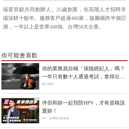
瑞星管顧共同創辦人。25歲創業，在高階人才招聘市
場深耕十餘年。服務客戶超過400家，版圖橫跨半個亞
洲，一半以上是世界500強、台灣50大企業。
你可能會喜歡
你的業務員自稱「保險經紀人」嗎？
一年只有數十人通過考試，拿得出國
家證照才是真的
個人理財
PR
伴侶和妳一起預防HPV，才有資格說
愛妳！
PR・台灣癌症基金會