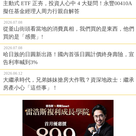
主動式 ETF 正夯，投資人心中 4 大疑問！永豐00410A
擬任基金經理人周力行親自解答
2026.07.08
從釜山街頭看當地的消費真相，我們買的是東西，他們
買的是「感覺」!
2026.07.08
哈日族的日圓新出路！國內首張日圓計價終身壽險，宣
告利率喊到3%
2026.06.12
大繼承時代，兄弟姊妹搶房大作戰？資深地政士：繼承
房產小心「這些事」！