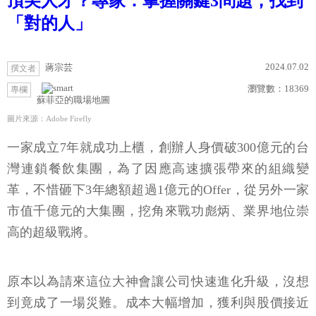
頂尖人才？專家：掌握關鍵3問題，找到
「對的人」
2024.07.02
蔣宗芸
撰文者
瀏覽數：
18369
專欄
蘇菲亞的職場地圖
圖片來源：Adobe Firefly
一家成立7年就成功上櫃，創辦人身價破300億元的台
灣連鎖餐飲集團，為了因應高速擴張帶來的組織變
革，不惜砸下3年總額超過1億元的Offer，從另外一家
市值千億元的大集團，挖角來戰功彪炳、業界地位崇
高的超級戰將。
原本以為請來這位大神會讓公司快速進化升級，沒想
到竟成了一場災難。成本大幅增加，獲利與股價接近