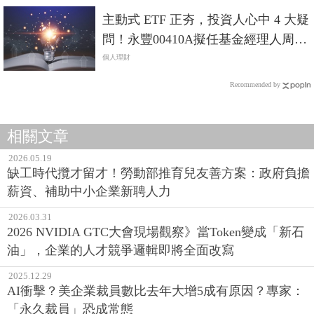
主動式 ETF 正夯，投資人心中 4 大疑
問！永豐00410A擬任基金經理人周力
行親自解答
個人理財
Recommended by
相關文章
2026.05.19
缺工時代攬才留才！勞動部推育兒友善方案：政府負擔
薪資、補助中小企業新聘人力
2026.03.31
2026 NVIDIA GTC大會現場觀察》當Token變成「新石
油」，企業的人才競爭邏輯即將全面改寫
2025.12.29
AI衝擊？美企業裁員數比去年大增5成有原因？專家：
「永久裁員」恐成常態