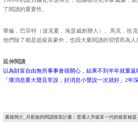
1909年的諾貝爾化學獎得主，德國物理化學家威廉．奧斯
了閱讀的重要性。
華倫．巴菲特（波克夏．海瑟威創辦人）、馬克．祖克
他們除了都是超級富豪外，也因大量閱讀的習慣而為人
延伸閱讀
以為財富自由無所事事會很開心，結果不到半年就重返職
「壞消息要大聲且常說，好消息小聲說一次就好」2年
書籍簡介_月薪族的閱讀致富計畫：普通人升級富一代的致富秘笈