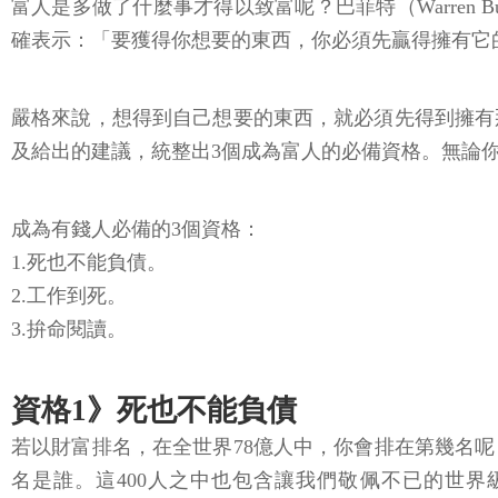
富人是多做了什麼事才得以致富呢？巴菲特（Warren Buffe
確表示：「要獲得你想要的東西，你必須先贏得擁有它
嚴格來說，想得到自己想要的東西，就必須先得到擁有
及給出的建議，統整出3個成為富人的必備資格。無論
成為有錢人必備的3個資格：
1.死也不能負債。
2.工作到死。
3.拚命閱讀。
資格1》死也不能負債
若以財富排名，在全世界78億人中，你會排在第幾名呢
名是誰。這400人之中也包含讓我們敬佩不已的世界級富豪，