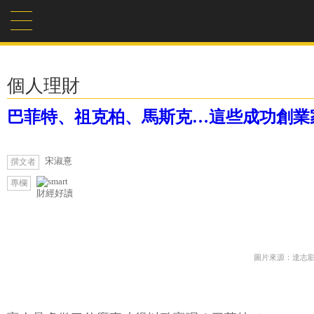
個人理財
巴菲特、祖克柏、馬斯克…這些成功創業家
宋淑憙
撰文者
專欄
財經好讀
圖片來源：達志