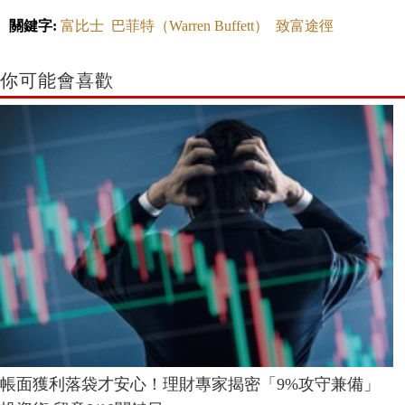
關鍵字:
富比士
巴菲特（Warren Buffett）
致富途徑
你可能會喜歡
帳面獲利落袋才安心！理財專家揭密「9%攻守兼備」