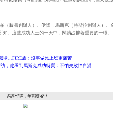
特瓦爾德（Wilhelm Ostwald）在他所調查的〈
柏（臉書創辦人）、伊隆．馬斯克（特斯拉創辦人）、金範
所知。這些成功人士的一天中，閱讀占據著重要的一環。
場…FIRE族：沒事做比上班更痛苦
深訪，他看到馬斯克成功特質：不怕失敗怕自滿
——多讀2倍書，年薪翻3倍！