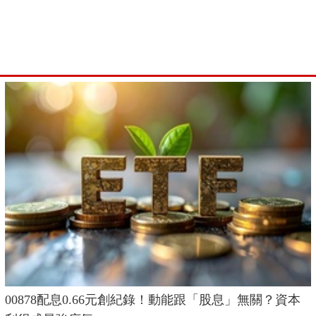
00878配息0.66元創紀錄！動能跟「股息」無關？資本