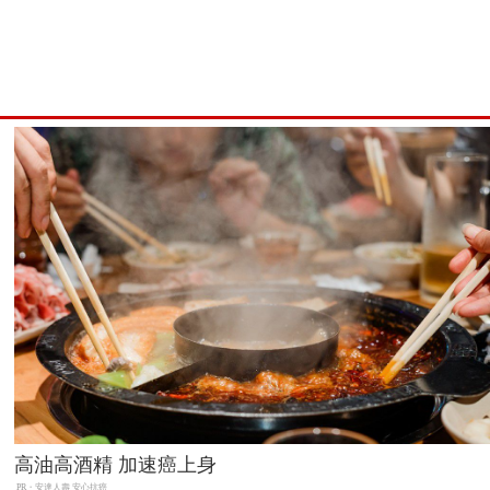
高油高酒精 加速癌上身
PR・安達人壽 安心抗癌