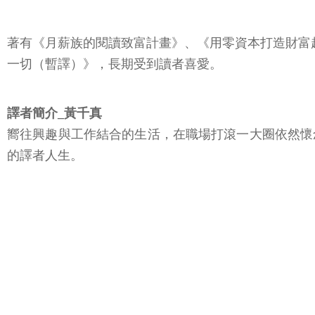
著有《月薪族的閱讀致富計畫》、《用零資本打造財富
一切（暫譯）》，長期受到讀者喜愛。
譯者簡介_黃千真
嚮往興趣與工作結合的生活，在職場打滾一大圈依然懷
的譯者人生。