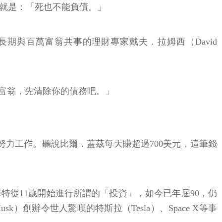
方法就是：「死也不能負債。」
期與百萬富翁共事的理財專家戴夫．拉姆西（David
富翁，先清除你的債務吧。」
力工作。聽說比爾．蓋茲每天賺超過700美元，這筆錢
從11歲開始進行所謂的「投資」，如今已年屆90，仍
）創辦令世人驚嘆的特斯拉（Tesla）、Space X等事