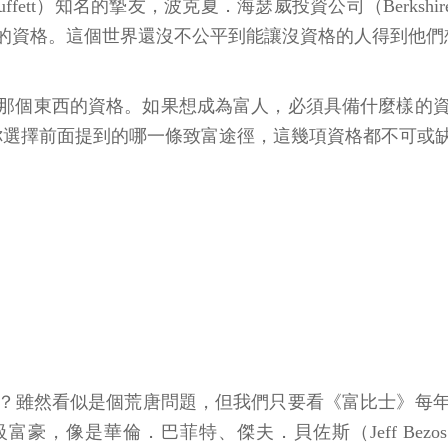
tt）知名的摯友，波克夏．海瑟威投資公司（Berkshire Ha
的資格。這個世界還沒不公平到能讓沒資格的人得到他們
那個東西的資格。如果想成為富人，必須具備什麼樣的
你選擇前面提到的哪一條致富途徑，這幾項資格都不可或
？雖然看似是個荒唐問題，但我們只要看《富比士》每年公
像是華倫．巴菲特、傑夫．貝佐斯（Jeff Bezos）、