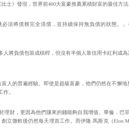
？《富比士》發現，世界前400大富豪推薦累積財富的最佳
，就必須將債務完全清償，並持續保持無負債的狀態。」長
多人將負債包裝成槓桿，但沒有半個人靠信用卡紅利成為
位富人的普遍經驗。即使是超級富豪，他們仍然在不懈地努
工作。
於理財，更因為他們賺來的錢能夠自我增值。華倫．巴菲特
微軟後仍然每天埋首工作。而伊隆‧馬斯克（Elon Musk