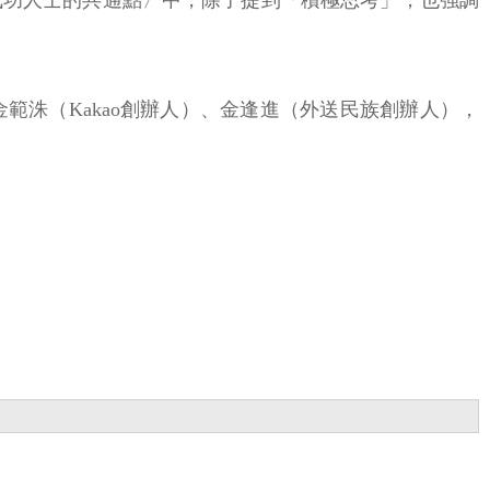
偉人及成功人士的共通點〉中，除了提到「積極思考」，也強調
洙（Kakao創辦人）、金逢進（外送民族創辦人），