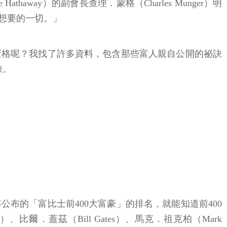
thaway）的副會長查理．蒙格（Charles Munger）明
想要的一切。」
資格呢？我找了許多資料，包含那些富人親自公開的祕訣
缺。
布的「富比士前400大富豪」的排名，就能知道前400
比爾．蓋茲（Bill Gates）、馬克．祖克柏（Mark