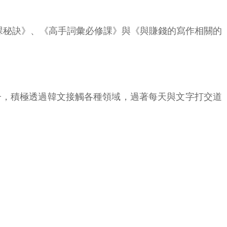
課秘訣》、《高手詞彙必修課》與《與賺錢的寫作相關的
子，積極透過韓文接觸各種領域，過著每天與文字打交道