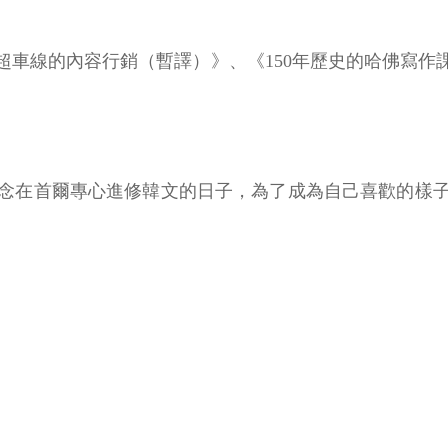
超車線的內容行銷（暫譯）》、《150年歷史的哈佛寫作
念在首爾專心進修韓文的日子，為了成為自己喜歡的樣