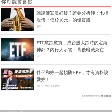
你可能會喜歡
誰說便宜沒好貨？證券分析師：七檔
股價「低於10元」的優質股
股市
ETF愈跌愈買，成台股大跌時的定海
神針？內行人示警：背後暗藏死亡螺
旋風險
ETF
PR
伴侶和妳一起預防HPV，才有資格說
愛妳！
PR・台灣癌症基金會
Recommended by