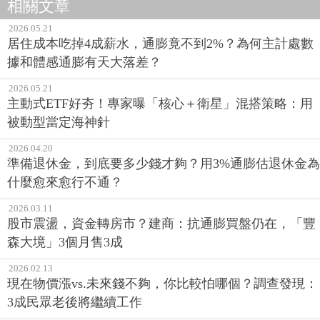
相關文章
2026.05.21
居住成本吃掉4成薪水，通膨竟不到2%？為何主計處數
據和體感通膨有天大落差？
2026.05.21
主動式ETF好夯！專家曝「核心＋衛星」混搭策略：用
被動型當定海神針
2026.04.20
準備退休金，到底要多少錢才夠？用3%通膨估退休金為
什麼愈來愈行不通？
2026.03.11
股市震盪，資金轉房市？建商：抗通膨買盤仍在，「豐
森大境」3個月售3成
2026.02.13
現在物價漲vs.未來錢不夠，你比較怕哪個？調查發現：
3成民眾老後將繼續工作