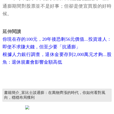
通膨期間對股票並不是好事；但卻是便宜買股的好時
候。
延伸閱讀
你現在存的100元，20年後恐剩56元價值...投資達人：
即使不求賺大錢，但至少要「抗通膨」
根據人力銀行調查，退休金要存到2,000萬元才夠...股
魚：退休規畫會影響金額高低
書籍簡介_富比士談通膨：在萬物齊漲的時代，你如何看對風
向，穩穩布局獲利