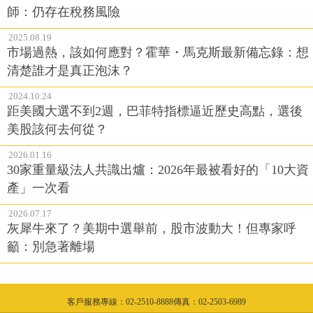
師：仍存在稅務風險
2025.08.19
市場過熱，該如何應對？霍華・馬克斯最新備忘錄：想
清楚誰才是真正泡沫？
2024.10.24
距美國大選不到2週，巴菲特指標逼近歷史高點，選後
美股該何去何從？
2026.01.16
30家重量級法人共識出爐：2026年最被看好的「10大資
產」一次看
2026.07.17
灰犀牛來了？美期中選舉前，股市波動大！但專家呼
籲：別急著離場
客戶服務專線：02-2510-8888傳真：02-2503-6989