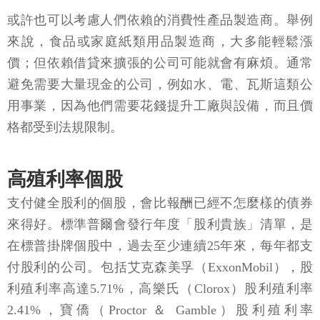
或許也可以考慮人們依賴的消費性產品製造商。舉例
來說，食品或家庭紙類用品製造商，大多能輕鬆漲
價；但依賴借貸來擴張的公司可能就會有麻煩。通常
避免需要大量現金的公司，例如水、電、瓦斯這類公
用事業，因為他們需要花錢提升工廠與設備，而且價
格都受到法規限制。
高殖利率個股
支付健全股利的個股，會比報酬已經不怎麼樣的債券
來得好。標準普爾會發行年度「股利貴族」清單，是
在標普掛牌個股中，過去至少連續25年來，每年都支
付股利的公司。包括艾克森美孚（ExxonMobil），股
利殖利率高達5.71%，高樂氏（Clorox）股利殖利率
2.41%，寶僑（Proctor ＆ Gamble）股利殖利率