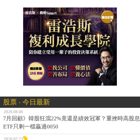
股票 ‧ 今日最新
2026.08.06
7月回顧》韓股狂瀉22%竟還是績效冠軍？重挫時高股息
ETF只剩一檔贏過0050
2026.07.23