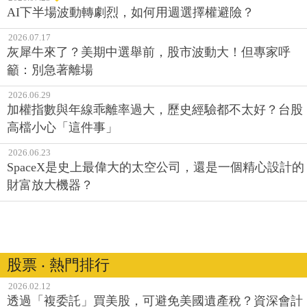
AI下半場波動轉劇烈，如何用週選擇權避險？
2026.07.17
灰犀牛來了？美期中選舉前，股市波動大！但專家呼
籲：別急著離場
2026.06.29
加權指數與年線乖離率過大，歷史經驗都不太好？台股
高檔小心「這件事」
2026.06.23
SpaceX是史上最偉大的太空公司，還是一個精心設計的
財富放大機器？
股票 ‧ 熱門排行
2026.02.12
透過「複委託」買美股，可避免美國遺產稅？資深會計