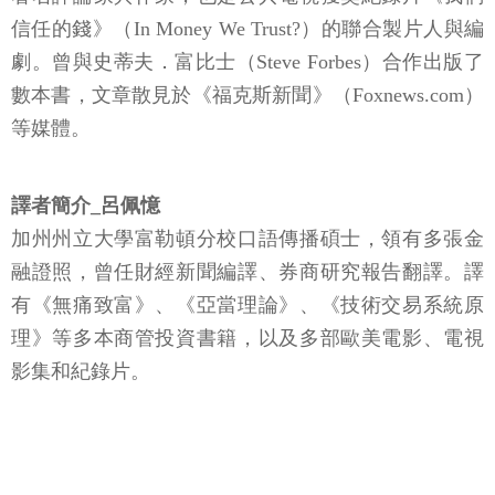
信任的錢》（In Money We Trust?）的聯合製片人與編
劇。曾與史蒂夫．富比士（Steve Forbes）合作出版了
數本書，文章散見於《福克斯新聞》（Foxnews.com）
等媒體。
譯者簡介_呂佩憶
加州州立大學富勒頓分校口語傳播碩士，領有多張金
融證照，曾任財經新聞編譯、券商研究報告翻譯。譯
有《無痛致富》、《亞當理論》、《技術交易系統原
理》等多本商管投資書籍，以及多部歐美電影、電視
影集和紀錄片。