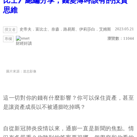
比士》總編分享，錢變薄時該有的投資
思維
2023.05.21
史帝夫．富比士、奈森．路易斯、伊莉莎白．艾姆斯
撰文者
瀏覽數：
11044
專欄
財經好讀
圖片來源：達志影像
這一切對你的錢有什麼影響？你可以保住資產，甚至
是讓資產成長以不被通膨吃掉嗎？
自從新冠肺炎疫情以來，通膨一直是新聞的焦點。情