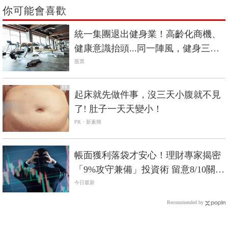
你可能會喜歡
統一集團退出健身業！高齡化商機、
健康意識抬頭...同一陣風，健身三巨
頭命運大不同？
股票
PR
起床就先做件事，沒三天小腹就不見
了! 肚子一天天變小！
PR・新素簡
帳面獲利落袋才安心！理財專家揭密
「9%攻守兼備」投資術 留意8/10關鍵
日
今日最新
Recommended by