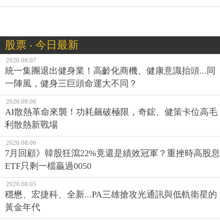
股票 ‧ 今日最新
2026.08.07
統一集團退出健身業！高齡化商機、健康意識抬頭...同
一陣風，健身三巨頭命運大不同？
2026.08.06
AI散熱革命來襲！功耗飆破極限，奇鋐、健策卡位高毛
利散熱新戰場
2026.08.06
7月回顧》韓股狂瀉22%竟還是績效冠軍？重挫時高股息
ETF只剩一檔贏過0050
2026.08.05
穩懋、宏捷科、全新...PA三雄搶攻光通訊與低軌衛星的
黃金年代