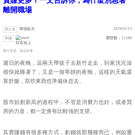
資賺更多？一文告訴你，為什麼別急著
離開職場
2024.03.15
畢德歐夫
撰文者
瀏覽數：
21289
專欄
財富線上
圖片來源：達志影像
週日的夜晚，這兩天帶孩子去新竹走走，到家洗完澡
很快就睡著了，又是一個寧靜的夜晚，這樣的天氣還
算舒服，寫些東西也準備休息去。
股市頻創新高的過程中，不管是消費力也好，或者買
房的力道，都一定會有比較強的支撐。
其實賺錢有很多種方式，虧錢就那幾種而已，例如重