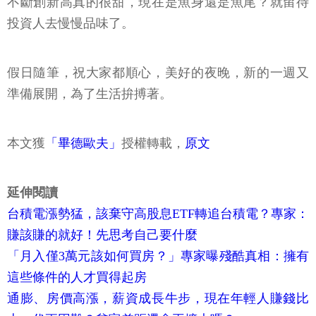
不斷創新高真的很甜，現在是魚身還是魚尾？就留待
投資人去慢慢品味了。
假日隨筆，祝大家都順心，美好的夜晚，新的一週又
準備展開，為了生活拚搏著。
本文獲
「畢德歐夫」
授權轉載，
原文
延伸閱讀
台積電漲勢猛，該棄守高股息ETF轉追台積電？專家：
賺該賺的就好！先思考自己要什麼
「月入僅3萬元該如何買房？」專家曝殘酷真相：擁有
這些條件的人才買得起房
通膨、房價高漲，薪資成長牛步，現在年輕人賺錢比