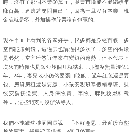
時，沒有了那個本業60萬元，股票市場能不能繼續年
賺百萬，這邊就要問自己了，因為一旦沒有本業，現
金流就是零，外加操作股票沒有包贏的。
現在市面上看到的各家好手，很多都是身經百戰，多
空都能賺到錢，這過去也講過很多次了，多空的循環
是必然，空方雖然近年來有變短的趨勢，但不代表下
次來的時候也是短短幾個月就結束，那盤整無量混個1
年、2年，妻兒老小仍然要張口吃飯，過年紅包還是要
包、房貸房租還是要繳、小孩安親班寒假輔導班、課
後安親接送費、人身保險費、車險、牌照稅燃料稅
等...，這些開支可沒辦法等人。
我們不能跟幼稚園園長說：「不好意思，最近股市盤
整的厲害，學費讓我緩緩，3個月後再交。」