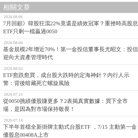
相關文章
2026.08.06
7月回顧》韓股狂瀉22%竟還是績效冠軍？重挫時高股息
ETF只剩一檔贏過0050
2026.08.04
基金規模2年增近70%！第一金投信董事長尤昭文：投信
迎向大資產管理時代
2026.08.03
ETF愈跌愈買，成台股大跌時的定海神針？內行人示
警：背後暗藏死亡螺旋風險
2026.07.23
從0050挑績優股賺更多？2表揭真實數據：買下全市
場，是因為對市場保持敬畏！
2026.07.14
下半年首檔全新掛牌主動式台股ETF ，7/15 主動第一金
優股息00408A上市