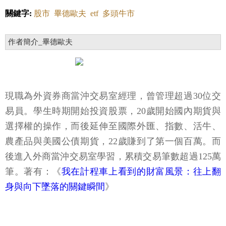
關鍵字:
股市
畢德歐夫
etf
多頭牛市
作者簡介_畢德歐夫
現職為外資券商當沖交易室經理，曾管理超過30位交
易員。學生時期開始投資股票，20歲開始國內期貨與
選擇權的操作，而後延伸至國際外匯、指數、活牛、
農產品與美國公債期貨，22歲賺到了第一個百萬。而
後進入外商當沖交易室學習，累積交易筆數超過125萬
筆。著有：《
我在計程車上看到的財富風景：往上翻
身與向下墜落的關鍵瞬間
》