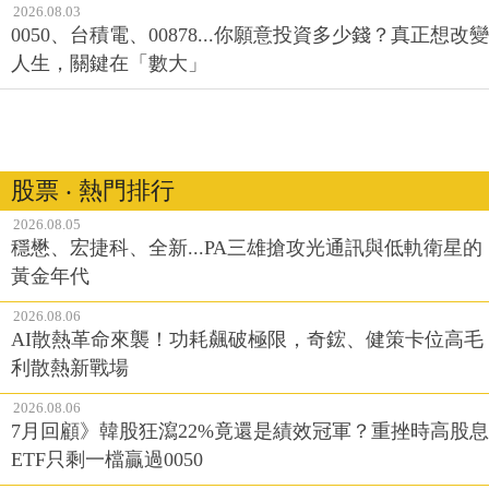
2026.08.03
0050、台積電、00878...你願意投資多少錢？真正想改變
人生，關鍵在「數大」
股票 ‧ 熱門排行
2026.08.05
穩懋、宏捷科、全新...PA三雄搶攻光通訊與低軌衛星的
黃金年代
2026.08.06
AI散熱革命來襲！功耗飆破極限，奇鋐、健策卡位高毛
利散熱新戰場
2026.08.06
7月回顧》韓股狂瀉22%竟還是績效冠軍？重挫時高股息
ETF只剩一檔贏過0050