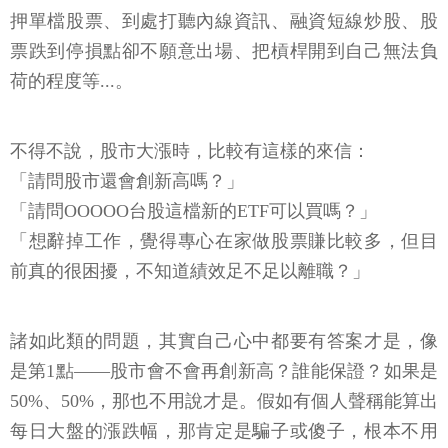
押單檔股票、到處打聽內線資訊、融資短線炒股、股
票跌到停損點卻不願意出場、把槓桿開到自己無法負
荷的程度等...。
不得不說，股市大漲時，比較有這樣的來信：
「請問股市還會創新高嗎？」
「請問OOOOO台股這檔新的ETF可以買嗎？」
「想辭掉工作，覺得專心在家做股票賺比較多，但目
前真的很困擾，不知道績效足不足以離職？」
諸如此類的問題，其實自己心中都要有答案才是，像
是第1點——股市會不會再創新高？誰能保證？如果是
50%、50%，那也不用說才是。假如有個人聲稱能算出
每日大盤的漲跌幅，那肯定是騙子或傻子，根本不用