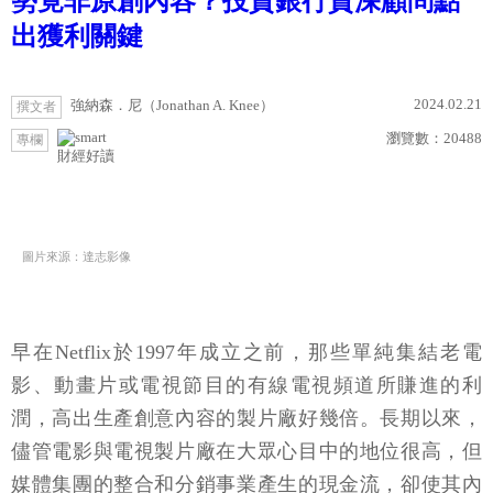
勢竟非原創內容？投資銀行資深顧問點
出獲利關鍵
2024.02.21
強納森．尼（Jonathan A. Knee）
撰文者
瀏覽數：
20488
專欄
財經好讀
圖片來源：達志影像
早在Netflix於1997年成立之前，那些單純集結老電
影、動畫片或電視節目的有線電視頻道所賺進的利
潤，高出生產創意內容的製片廠好幾倍。長期以來，
儘管電影與電視製片廠在大眾心目中的地位很高，但
媒體集團的整合和分銷事業產生的現金流，卻使其內