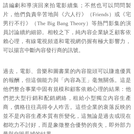
請編劇和導演回來拍電影續集；不然也可以問問製
片，他們負責辛苦地與《六人行》（Friends）或《宅
男行不行》（The Big Bang Theory）等熱門影集的演
員討論續約細節。相較之下，純內容企業缺乏顧客依
賴心理，有線電視頻道和電視網仍握有極大影響力，
可以揚言中斷內容發行商的訊號。
過去，電影、音樂和圖書業的內容龍頭可以賺進優異
的報酬，但這個能力與「內容為王」毫無關係。這是
他們整合事業中固有規模和顧客依賴心理的結果：他
們把大型行銷和配銷網絡，租給小型獨立內容生產
商，價格往往高得令人咋舌。這些企業的衰落反映的
並不是內容生產本質有所變化，這無論是過去或現在
都吃力不討好，而是象徵整合優勢的喪失，即外部力