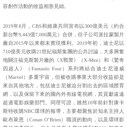
容創作活動的收益相形見絀。
2019年8月，CBS和維康共同宣布以300億美元（約合
新台幣9,443億7,000萬元）合併，但子公司派拉蒙製片
廠自2015年以來都未實現獲利。2019年初，迪士尼以
710億美元收購21世紀福斯集團的公共討論，大多興奮
地關注福克斯製片廠的《X戰警》（X-Men）和《驚奇
四超人》（Fantastic Four）系列將結合迪士尼漫威
（Marvel）多重宇宙，但被收購事業大部分收益卻是
來自其他地方，包括迪士尼被迫分割出去的區域體育
網，以及保留下來的國內外有線電視網，其貢獻遠遠
超過電影娛樂部門。同理可證，雖然10年前針對康卡
斯特收購NBC環球的報導，主要都聚焦於知名主持人
歐布萊恩（Conan O’Brien）職涯的動向，以及環球影