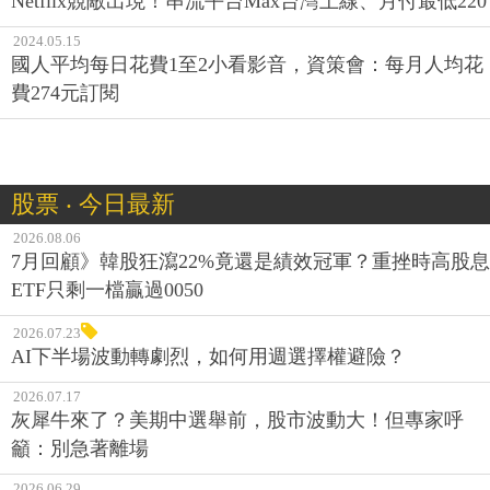
Netflix競敵出現！串流平台Max台灣上線、月付最低220
2024.05.15
國人平均每日花費1至2小看影音，資策會：每月人均花
費274元訂閱
股票 ‧ 今日最新
2026.08.06
7月回顧》韓股狂瀉22%竟還是績效冠軍？重挫時高股息
ETF只剩一檔贏過0050
2026.07.23
AI下半場波動轉劇烈，如何用週選擇權避險？
2026.07.17
灰犀牛來了？美期中選舉前，股市波動大！但專家呼
籲：別急著離場
2026.06.29