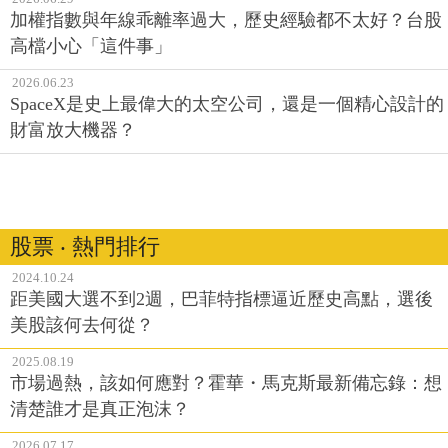
加權指數與年線乖離率過大，歷史經驗都不太好？台股
高檔小心「這件事」
2026.06.23
SpaceX是史上最偉大的太空公司，還是一個精心設計的
財富放大機器？
股票 ‧ 熱門排行
2024.10.24
距美國大選不到2週，巴菲特指標逼近歷史高點，選後
美股該何去何從？
2025.08.19
市場過熱，該如何應對？霍華・馬克斯最新備忘錄：想
清楚誰才是真正泡沫？
2026.07.17