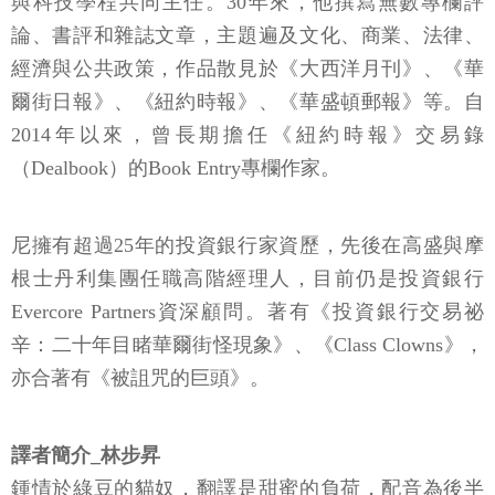
與科技學程共同主任。30年來，他撰寫無數專欄評
論、書評和雜誌文章，主題遍及文化、商業、法律、
經濟與公共政策，作品散見於《大西洋月刊》、《華
爾街日報》、《紐約時報》、《華盛頓郵報》等。自
2014年以來，曾長期擔任《紐約時報》交易錄
（Dealbook）的Book Entry專欄作家。
尼擁有超過25年的投資銀行家資歷，先後在高盛與摩
根士丹利集團任職高階經理人，目前仍是投資銀行
Evercore Partners資深顧問。著有《投資銀行交易祕
辛：二十年目睹華爾街怪現象》、《Class Clowns》，
亦合著有《被詛咒的巨頭》。
譯者簡介_林步昇
鍾情於綠豆的貓奴，翻譯是甜蜜的負荷，配音為後半