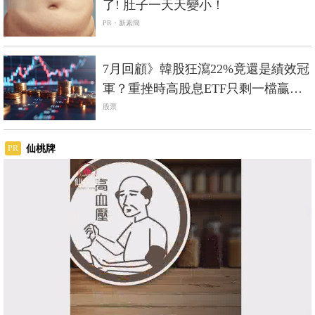
了! 肚子一天天變小！
PR・新素簡
7月回顧》韓股狂瀉22%竟還是績效冠
軍？重挫時高股息ETF只剩一檔贏過
0050
股票
仙桃牌
PR