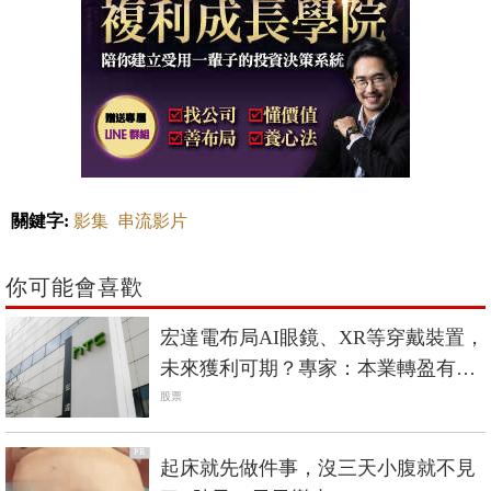
關鍵字:
影集
串流影片
你可能會喜歡
宏達電布局AI眼鏡、XR等穿戴裝置，
未來獲利可期？專家：本業轉盈有難
度
股票
PR
起床就先做件事，沒三天小腹就不見