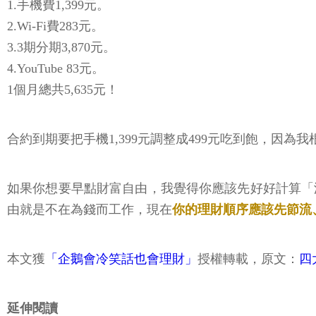
1.手機費1,399元。
2.Wi-Fi費283元。
3.3期分期3,870元。
4.YouTube 83元。
1個月總共5,635元！
合約到期要把手機1,399元調整成499元吃到飽，因為我
如果你想要早點財富自由，我覺得你應該先好好計算「
由就是不在為錢而工作，現在
你的理財順序應該先節流
本文獲
「企鵝會冷笑話也會理財」
授權轉載，原文：
四
延伸閱讀