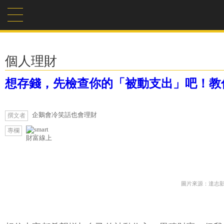
個人理財
想存錢，先檢查你的「被動支出」吧！教
企鵝會冷笑話也會理財
撰文者
專欄
財富線上
圖片來源：達志