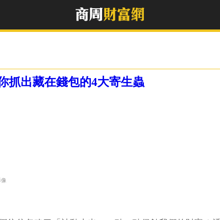
你抓出藏在錢包的4大寄生蟲
影像