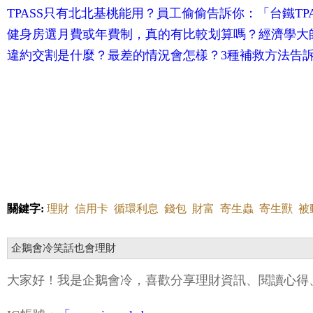
TPASS只有北北基桃能用？員工偷偷告訴你：「台鐵TP
健身房選月費或年費制，真的有比較划算嗎？經濟學大
違約交割是什麼？最差的情況會怎樣？3種補救方法告
關鍵字:
理財
信用卡
循環利息
錢包
財富
寄生蟲
寄生獸
被
企鵝會冷笑話也會理財
大家好！我是企鵝會冷，喜歡分享理財資訊、閱讀心得