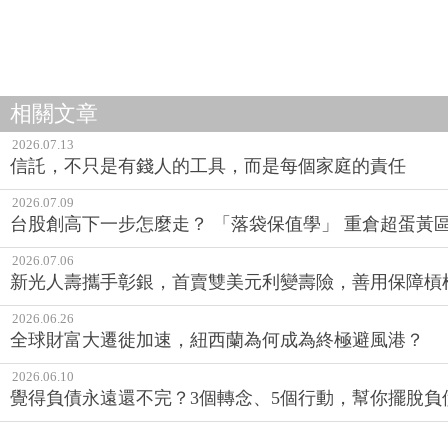
相關文章
2026.07.13
信託，不只是有錢人的工具，而是每個家庭的責任
2026.07.09
台股創高下一步怎麼走？ 「落袋保值學」 重倉超蛋黃
2026.07.06
新光人壽攜手彰銀，首賣雙美元利變壽險，善用保障槓
2026.06.26
全球財富大遷徙加速，紐西蘭為何成為終極避風港？
2026.06.10
覺得負債永遠還不完？3個轉念、5個行動，幫你擺脫負