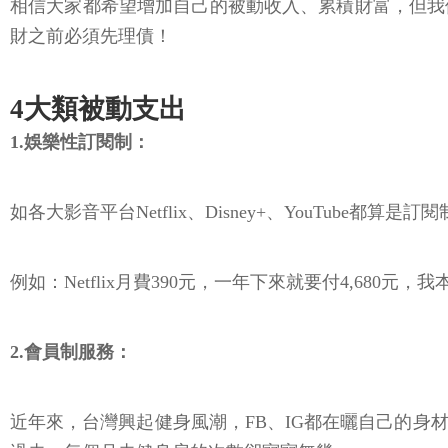
相信大家都希望增加自己的被動收入、累積財富，但我
財之前必須先理債！
4大類被動支出
1️.娛樂性訂閱制：
如各大影音平台Netflix、Disney+、YouTube都算是
例如：Netflix月費390元，一年下來就要付4,680
2️.會員制服務：
近年來，台灣興起健身風潮，FB、IG都在曬自己的