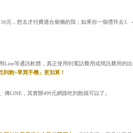
50元，想去才付費適合偷懶的我；如果你一個禮拜去3、
Line等通訊軟體，真正使用到電話費用或簡訊費用的比例
9吃到飽+單買手機」更划算！
 、傳LINE，其實辦499元網路吃到飽就可以了。