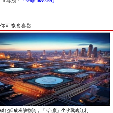
IG帳號：
「penguincoolsd」
你可能會喜歡
磷化銦成稀缺物資，「5台廠」坐收戰略紅利