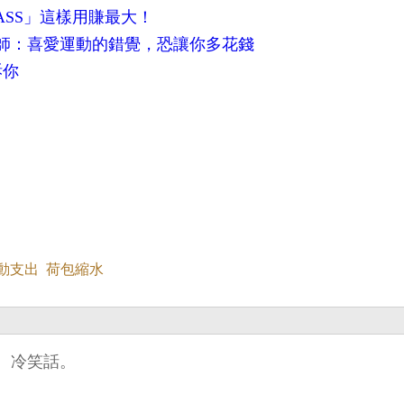
ASS」這樣用賺最大！
師：喜愛運動的錯覺，恐讓你多花錢
訴你
動支出
荷包縮水
、冷笑話。