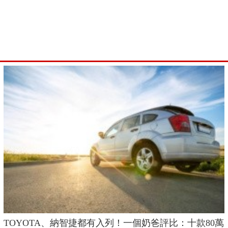
TOYOTA、納智捷都有入列！一個奶爸評比：十款80萬