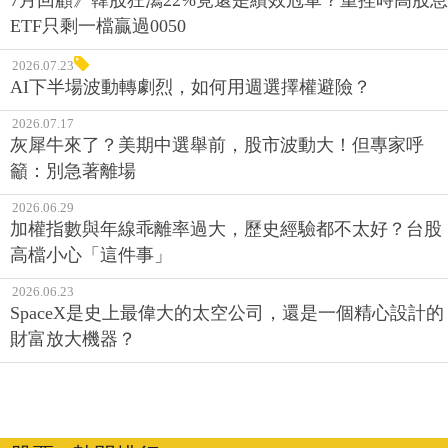
ETF只剩一檔贏過0050
2026.07.23
AI下半場波動轉劇烈，如何用週選擇權避險？
2026.07.17
灰犀牛來了？美期中選舉前，股市波動大！但專家呼
籲：別急著離場
2026.06.29
加權指數與年線乖離率過大，歷史經驗都不太好？台股
高檔小心「這件事」
2026.06.23
SpaceX是史上最偉大的太空公司，還是一個精心設計的
財富放大機器？