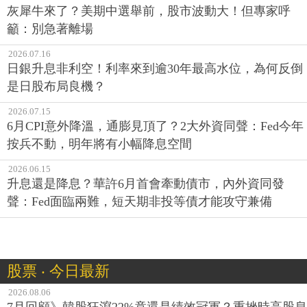
灰犀牛來了？美期中選舉前，股市波動大！但專家呼
籲：別急著離場
2026.07.16
日銀升息非利空！利率來到逾30年最高水位，為何反倒
是日股布局良機？
2026.07.15
6月CPI意外降溫，通膨見頂了？2大外資同聲：Fed今年
按兵不動，明年將有小幅降息空間
2026.06.15
升息還是降息？華許6月首會牽動債市，內外資同發
聲：Fed面臨兩難，短天期非投等債才能攻守兼備
股票 ‧ 今日最新
2026.08.06
7月回顧》韓股狂瀉22%竟還是績效冠軍？重挫時高股息