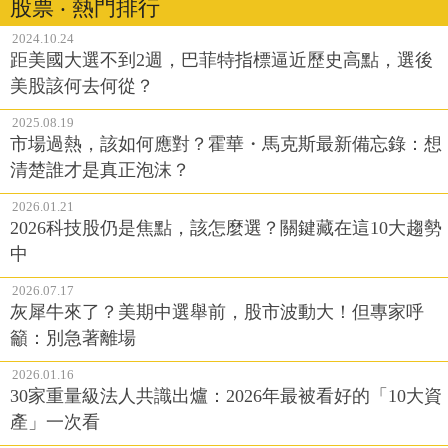
股票 ‧ 熱門排行
2024.10.24
距美國大選不到2週，巴菲特指標逼近歷史高點，選後
美股該何去何從？
2025.08.19
市場過熱，該如何應對？霍華・馬克斯最新備忘錄：想
清楚誰才是真正泡沫？
2026.01.21
2026科技股仍是焦點，該怎麼選？關鍵藏在這10大趨勢
中
2026.07.17
灰犀牛來了？美期中選舉前，股市波動大！但專家呼
籲：別急著離場
2026.01.16
30家重量級法人共識出爐：2026年最被看好的「10大資
產」一次看