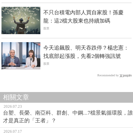
不只台積電內部人買自家股！孫慶
龍：這2檔大股東也持續加碼
股票
今天追飆股、明天吞跌停？楊忠憲：
找底部起漲股，先看2個轉強訊號
股票
Recommended by
相關文章
2026.07.23
台塑、長榮、南亞科、群創、中鋼...7檔景氣循環股，誰
才是真正的「王者」？
2026.07.17