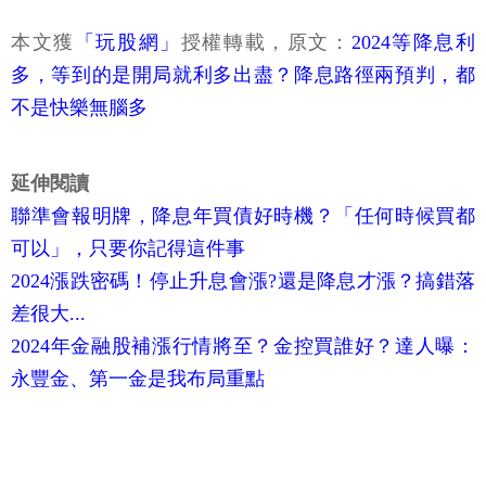
本文獲
「玩股網」
授權轉載，原文：
2024等降息利
多，等到的是開局就利多出盡？降息路徑兩預判，都
不是快樂無腦多
延伸閱讀
聯準會報明牌，降息年買債好時機？「任何時候買都
可以」，只要你記得這件事
2024漲跌密碼！停止升息會漲?還是降息才漲？搞錯落
差很大...
2024年金融股補漲行情將至？金控買誰好？達人曝：
永豐金、第一金是我布局重點