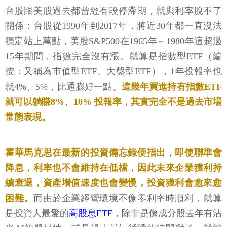
台股跟美股過去都曾經有段停滯期，就與利率脫不了
關係：台股從1990年到2017年，將近30年都一直沒法
穩定站上萬點，美股S&P500在1965年～1980年這超過
15年期間，指數完全沒有漲。就算是指數型ETF（編
按：又稱為市值型ETF、大盤型ETF），1年投報率也
就4%、5%，比通膨好一點。
這幾年買進持有指數ETF
就可以躺賺8%、10% 投報率，其實完全不是過去市場
常態表現。
霍華馬克思在最新的投資備忘錄便指出，即使聯準會
降息，利率也不會維持在低檔，因此未來企業獲利持
續衰退，資產增值速度也會變慢，投資獲利會愈來愈
困難。
而由於企業經營環境不像零利率時順利，就算
是投資人最愛的
高股息ETF
，除非是像成分股去年有沾