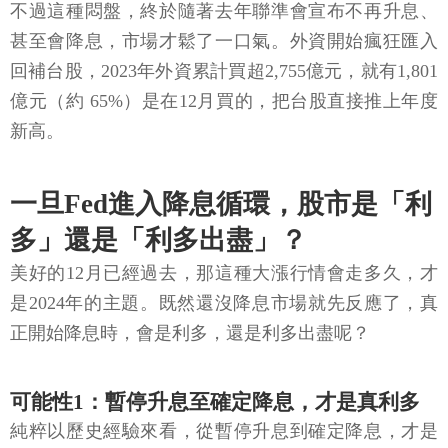
不過這種悶盤，終於隨著去年聯準會宣布不再升息、
甚至會降息，市場才鬆了一口氣。外資開始瘋狂匯入
回補台股，2023年外資累計買超2,755億元，就有1,801
億元（約 65%）是在12月買的，把台股直接推上年度
新高。
一旦Fed進入降息循環，股市是「利
多」還是「利多出盡」？
美好的12月已經過去，那這種大漲行情會走多久，才
是2024年的主題。既然還沒降息市場就先反應了，真
正開始降息時，會是利多，還是利多出盡呢？
可能性1：暫停升息至確定降息，才是真利多
純粹以歷史經驗來看，從暫停升息到確定降息，才是