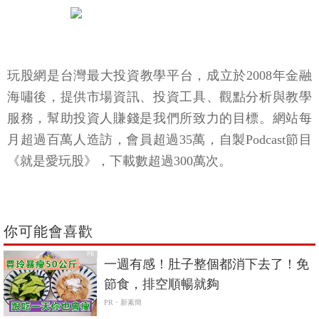
玩股網是台灣最大投資教學平台，成立於2008年金融
海嘯後，提供市場資訊、投資工具、觀點分析與教學
服務，幫助投資人賺錢是我們所致力的目標。網站每
月超過百萬人造訪，會員超過35萬，自製Podcast節目
《就是愛玩股》，下載數超過300萬次。
你可能會喜歡
PR
一週有感！肚子整個都消下去了！免
節食，排空順暢就夠
PR・新素簡