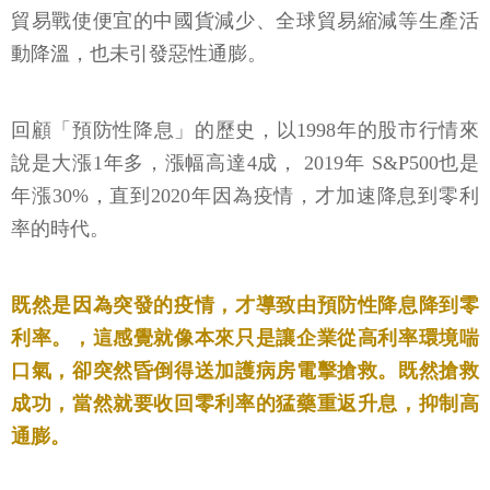
貿易戰使便宜的中國貨減少、全球貿易縮減等生產活
動降溫，也未引發惡性通膨。
回顧「預防性降息」的歷史，以1998年的股市行情來
說是大漲1年多，漲幅高達4成， 2019年 S&P500也是
年漲30%，直到2020年因為疫情，才加速降息到零利
率的時代。
既然是因為突發的疫情，才導致由預防性降息降到零
利率。，這感覺就像本來只是讓企業從高利率環境喘
口氣，卻突然昏倒得送加護病房電擊搶救。既然搶救
成功，當然就要收回零利率的猛藥重返升息，抑制高
通膨。