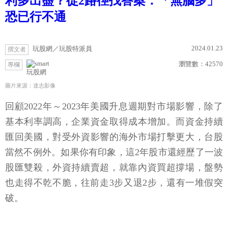
利多出盡？從2路徑找答案：「無腦多」
恐已行不通
2024.01.23
玩股網／玩股特派員
撰文者
瀏覽數：
42570
專欄
玩股網
圖片來源：達志影像
回顧2022年～2023年美國升息週期對市場影響，除了
基本利率調高，企業資金取得成本增加。而資金持續
匯回美國，對受外資影響的海外市場打擊更大，台股
當然不例外。如果你有印象，這2年股市還經歷了一波
股匯雙殺，外資持續賣超，就靠內資買超撐場，盤勢
也走得不乾不脆，往前走3步又退2步，還有一堆假突
破。