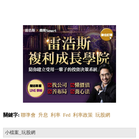
關鍵字:
聯準會
升息
利率
Fed
利率政策
玩股網
小檔案_玩股網